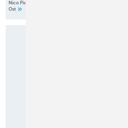
Nico Picker neu im Außendienst Deutschland
Ost