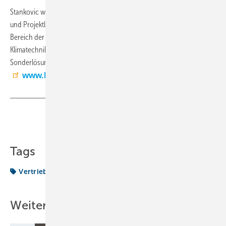
Stankovic war vorher im Bereich der Prozesslufttechnik in Vertrieb
und Projektleitung tätig und verfügt über ein großes Fachwissen im
Bereich der Luft- und Strömungstechnik, das er nun bei Kiefer
Klimatechnik in die Raumlufttechnik sowie projektspezifische
Sonderlösungen einbringen will. (RM)
www.kieferklima.de
Teilen
Link kopieren
Tags
Vertrieb
Weitere Inhalte