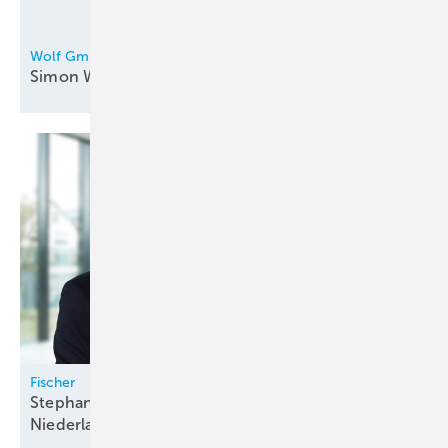
Wolf GmbH Mainburg
Simon Westermair leitet den
Wolf-Campus
Fischer
Stephan Illichmann wird zweiter
Niederlassungsleiter in
München