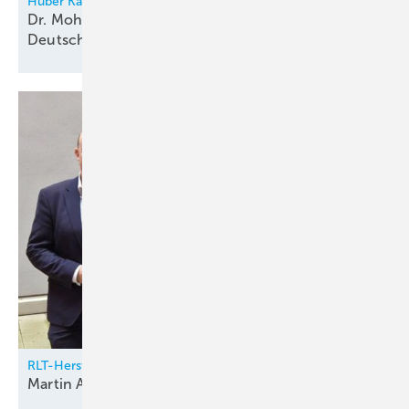
Huber Kältemaschinenbau
Dr. Mohatmed Becker übernimmt Vertriebsleitung
Deutschland
RLT-Herstellerverband
Martin Alofs neuer
Vorstandsvorsitzender