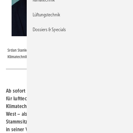
Lüftungstechnik
Dossiers & Specials
Kiefer / Stankovic
Srdan Stankovic ist als neuer Ansprechpartner im Gebiet West für Luft- und
Klimatechnik bei der Kiefer Klimatechnik GmbH im Einsatz.
Ab sofort ist Srdan Stankovic als neuer Ansprechpartner
für lufttechnische Komponenten bei der Kiefer
Klimatechnik GmbH im Einsatz. Er betreut das Gebiet
West – also den Großraum Nordrhein-Westfalen – vom
Stammsitz in Stuttgart aus und wird regelmäßig vor Ort
in seiner Vertriebsregion sein.