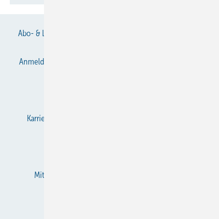
Abo- & Leserservice
AGB
Alle Inhalte chronologisch
Anmelden
Anmeldung & Registrierung
Datenschutz
E-Paper
Gentner Verlag
Impressum
Karriere bei Gentner
KältenKlub
KK abonnieren
Team
Mediaservice
Mitgliedschaften und Engagement
Newsletter
RSS-Feed
Privacy Manager