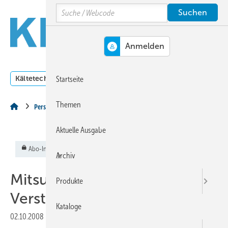
Springe
Springe
Springe
Search
auf
auf
auf
Hauptinhalt
Hauptmenü
SiteSearch
MENÜ
Kältetechnik
Klimatechnik
Lüftungstechnik
Dossi
Startseite
Themen
Personalien
Aktuelle Ausgabe
Abo-Inhalt
Archiv
Mitsubishi → Doppelte
Produkte
Verstärkung für den Norden
Kataloge
02.10.2008
|
Veröffentlicht in
Ausgabe 10-2008