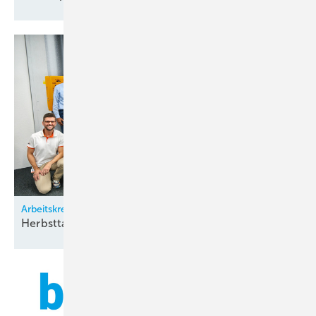
Arbeitskreis Klimatechnik
Herbsttagung bei
Zürich