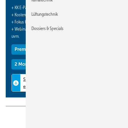
+ KK E-Paper-Ausgabe – jeden Monat neu
Lüftungstechnik
+ Kostenfreien Zugang zu unserem Online-Archiv
+ Fokus KK: Sonderhefte (PDF)
Dossiers & Specials
+ Webinare und Veranstaltungen mit Rabatten
uvm.
Premium Mitgliedschaft
2 Monate kostenlos testen
Teilen
Link kopieren