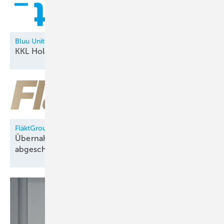
Bluu Unit
KKL Holding neu in der
Allianz
FläktGroup
Übernahme durch Samsung Electronics
abgeschlossen