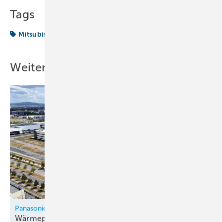
Tags
Mitsubishi
Verstärkung
Weitere Inhalte
Panasonic
Wärmepumpenfabrik in Tschechien
eröffnet