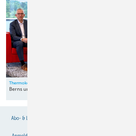
Thermokon
Berns und Zygan neu in der
Geschäftsleitung
Abo- & Leserservice
AGB
Alle Inhalte chronologisch
Anmelden
Anmeldung & Registrierung
Datenschutz