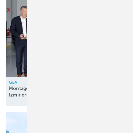
GEA
Montagelinie für Kolbenkompressorenpakete in
Izmir
eröffnet