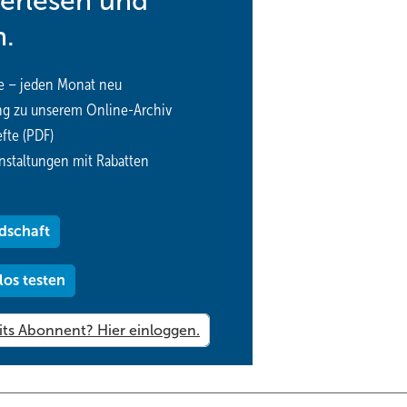
terlesen und
n.
e – jeden Monat neu
ng zu unserem Online-Archiv
fte (PDF)
nstaltungen mit Rabatten
dschaft
los testen