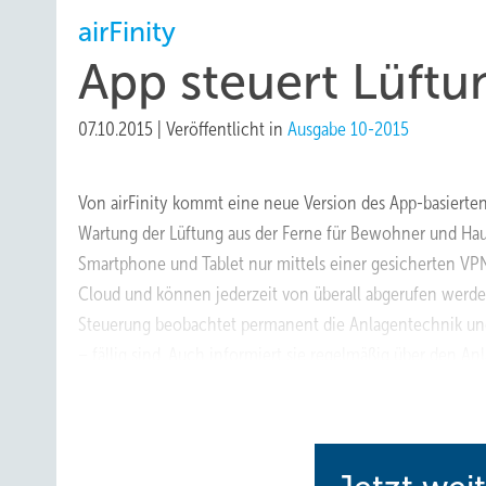
airFinity
App steuert Lüft
07.10.2015
|
Veröffentlicht in
Ausgabe 10-2015
Von airFinity kommt eine neue Version des App-basierte
Wartung der Lüftung aus der Ferne für Bewohner und Haus
Smartphone und Tablet nur mittels einer gesicherten VP
Cloud und können jederzeit von überall abgerufen werden.
Steuerung beobachtet permanent die Anlagentechnik und 
– fällig sind. Auch informiert sie regelmäßig über den A
Objektbetreuern dient die Steuerung als Fernwartungs- 