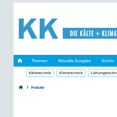
Springe
Springe
Springe
auf
auf
auf
Hauptinhalt
Hauptmenü
SiteSearch
Themen
Aktuelle Ausgabe
Archiv
Kältetechnik
Klimatechnik
Lüftungstechn
Produkte