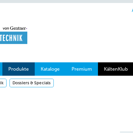
Produkte
Kataloge
Premium
KältenKlub
ik
Dossiers & Specials