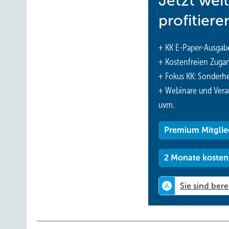
Jetzt wei
profitiere
+ KK E-Paper-Ausgab
+ Kostenfreien Zuga
+ Fokus KK: Sonderhe
+ Webinare und Vera
uvm.
Premium Mitglie
2 Monate kosten