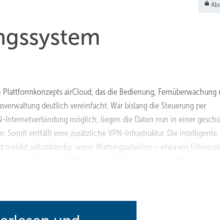
Abo
ungssystem
n Plattformkonzepts airCloud, das die Bedienung, Fernüberwachung
verwaltung deutlich vereinfacht. War bislang die Steuerung per
N-Internetverbindung möglich, liegen die Daten nun in einer gesch
 Somit entfällt eine zusätzliche VPN-Infrastruktur. Die intelligente
meldet selbstständig, wenn Wartungsarbeiten – etwa ein Filteraus
nlagenzustand und zeigt Störungen sofort an. Hausverwaltern und
und Monitoringtool.
www.airfinity.de