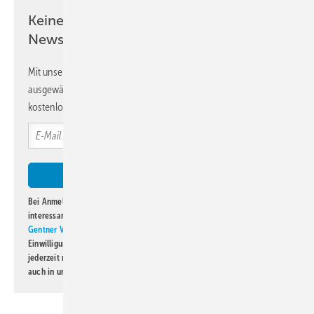
Keine Zeit? Kein Problem mit dem KK
Newsletter!
Mit unserem Newsletter erhalten Sie regelmäßig von uns
ausgewählte Informationen und Neuigkeiten, gebündelt und
kostenlos direkt ins Postfach.
Bei Anmeldung zu diesem Newsletter bin ich damit einverstanden, über
interessante Verlags- und Online-Angebote
der Marken der Alfons W.
Gentner Verlag GmbH & Co. KG
informiert zu werden. Diese
Einwilligung kann ich jederzeit widerrufen und eine Abmeldung ist
jederzeit möglich. Informationen zum Umgang mit Daten finden Sie
auch in unserer
Datenschutzerklärung
.