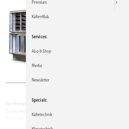
Premium
KältenKlub
Services
Abo & Shop
Media
Bild: BerlinerLuft.
Newsletter
Specials
Der Monoblock ist ein Klimazentralgerät, das durch seine Plug-in-
Lösung die Montage und Aufstellzeit auf Baustellen verkürzen und die
Kältetechnik
Bau- sowie Lieferlogistik vereinfachen soll. Der Monoblock basiert auf
einem RLT-Gerät der HygCond-Baureihe und wird ab Werk mit
Klimatechnik