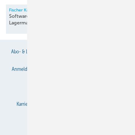
Fischer Kälte-Klima
Software für Kältemittel- und
Lagermanagement
Abo- & Leserservice
AGB
Alle Inhalte chronologisch
Anmelden
Anmeldung & Registrierung
Datenschutz
E-Paper
Gentner Verlag
Impressum
Karriere bei Gentner
KältenKlub
KK abonnieren
Team
Mediaservice