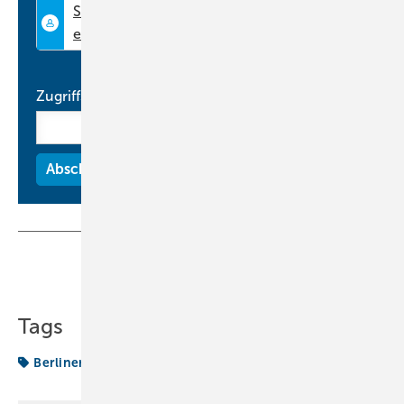
Zugriffscode
Teilen
Link kopieren
Tags
BerlinerLuft
Produkte