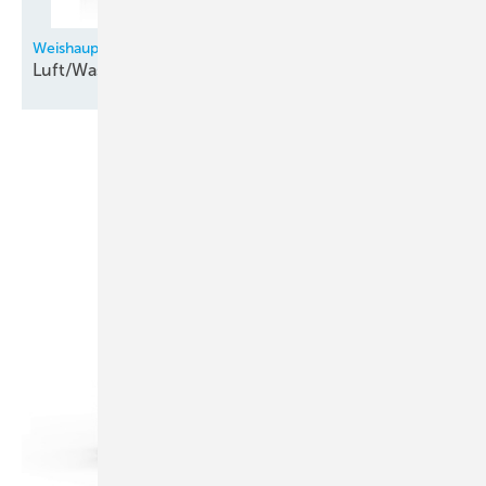
Weishaupt
Luft/Wasser-Aeroblock