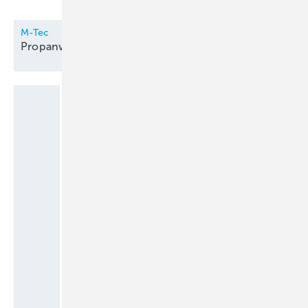
M-Tec
Propanwärmepumpe innen
aufgestellt