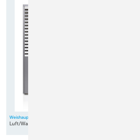
Weishaupt
Luft/Wasser-Aeroblock