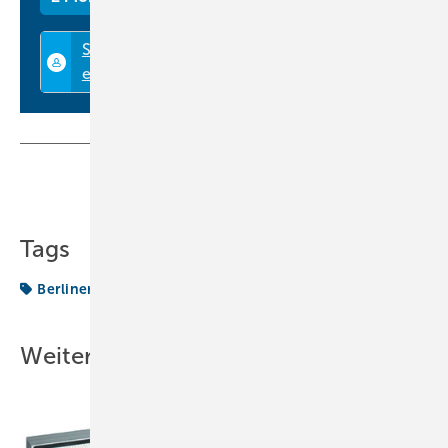
Teilen
Link kopieren
Tags
BerlinerLuft
Luftreiniger
Produkte
Weitere Inhalte