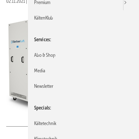
02.11.2021
|
Veröffentlicht in
Ausgabe 11-2021
Premium
KältenKlub
Services
Abo & Shop
Media
Newsletter
Specials
Bild: BerlinerLuft
Kältetechnik
Klimatechnik