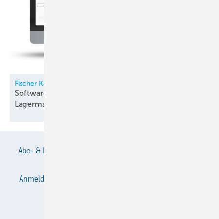
Fischer Kälte-Klima
Software für Kältemittel- und
Lagermanagement
Abo- & Leserservice
AGB
Alle Inhalte chronologisch
Anmelden
Anmeldung & Registrierung
Datenschutz
E-Paper
Gentner Verlag
Impressum