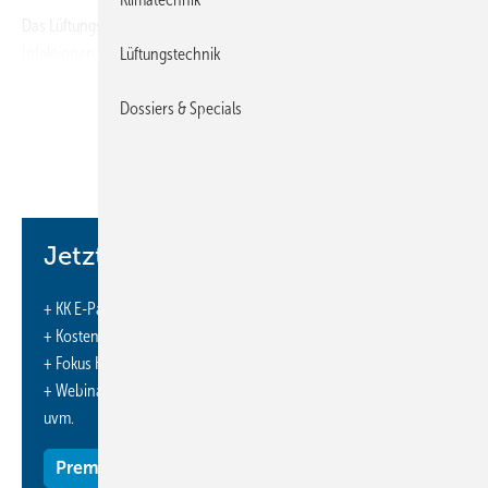
Das Lüftungssystem freeAir von bluMartin schützt dreifach vor
Infektionen, Schadstoffen, Feinstaub und zu großer Trockenheit:
Lüftungstechnik
Mittels bedarfsgeführtem Luftaustausch, einem intelligenten
Feuchtmanagement und effektiven Feinstaubfiltern – besonders
Dossiers & Specials
wichtig in Zeiten von Covid-19. Dazu arbeitet die Wohnraumlüftung
sensorgesteuert mit Sensoren für CO2, Feuchte und Temperatur und
passt den Luftwechsel automatisch an den aktuellen Bedarf an. Zu-
und Abluft werden stets getrennt geführt, Zuluftleitungen sind nicht
erforderlich. Die Bedarfsführung sorgt zugleich für eine intelligente
Jetzt weiterlesen und profitieren.
Steuerung der Luftfeuchte über Feuchtesensoren innen und außen.
Hinzu kommen die Zuluftfilter Protect plus der Filterklasse ePM 1 mit
+ KK E-Paper-Ausgabe – jeden Monat neu
einem Abscheidegrad von 60 Prozent, die Pollen, Feinstaub und
+ Kostenfreien Zugang zu unserem Online-Archiv
Insekten fernhalten. Die Zwei-Stufen-Filter haben eine typische
+ Fokus KK: Sonderhefte (PDF)
Standzeit von einem Jahr und sind wegen ihrer Nanotechnik
+ Webinare und Veranstaltungen mit Rabatten
besonders wirksam.
uvm.
www.blumartin.de
Premium Mitgliedschaft