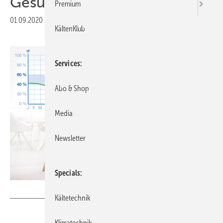
Gesundheit
Premium
01.09.2020
|
Veröffentlicht in
Ausgabe 09-2020
KältenKlub
Services
Abo & Shop
Media
Newsletter
Specials
Bild: bluMartin
Kältetechnik
Klimatechnik