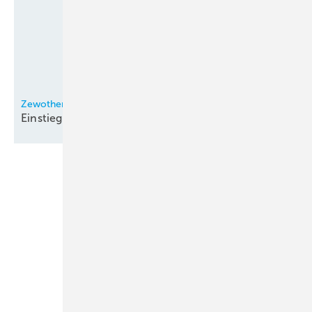
Zewotherm
Einstiegsmodell der
Lambda-Reihe