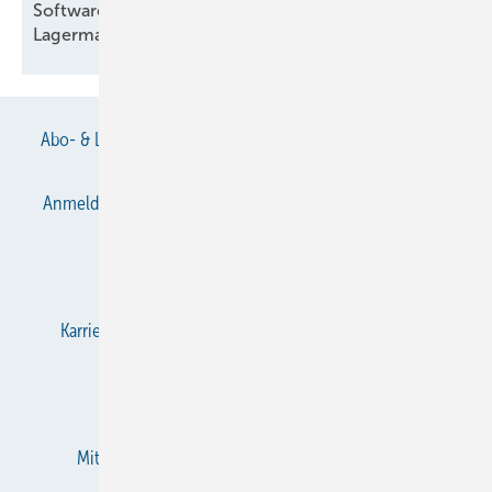
Software für Kältemittel- und
Lagermanagement
Abo- & Leserservice
AGB
Alle Inhalte chronologisch
Anmelden
Anmeldung & Registrierung
Datenschutz
E-Paper
Gentner Verlag
Impressum
Karriere bei Gentner
KältenKlub
KK abonnieren
Team
Mediaservice
Mitgliedschaften und Engagement
Newsletter