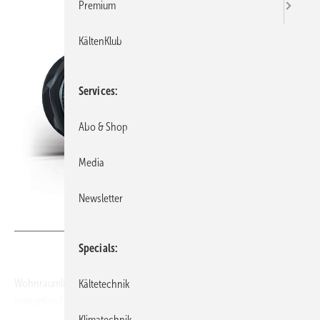
Premium
KältenKlub
Services
Abo & Shop
Media
Newsletter
Bild: ebm papst
Specials
Wohnraumlüftungsanlagen verbessern die Raumluft im Vergleich zur
Kältetechnik
manuellen Lüftung. Die Erfassung der tatsächlichen Luftqualität
(Indoor Air Quality, IAQ) fördert Gesundheit und Wohlbefinden und
Klimatechnik