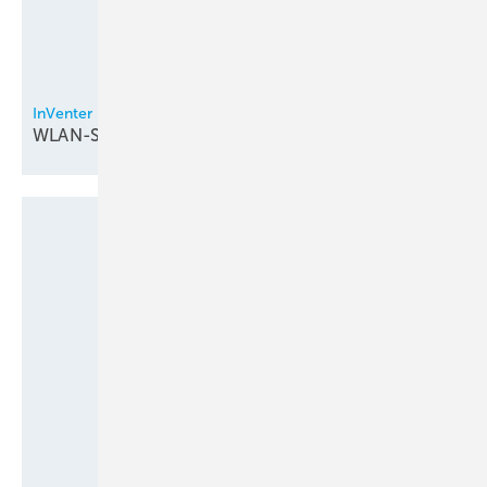
InVenter
WLAN-Steuerung bei
Lüftungsgeräten