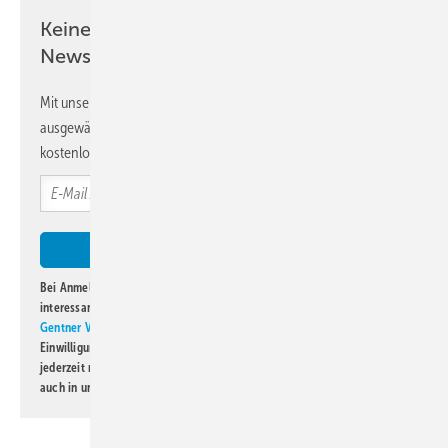
Keine Zeit? Kein Problem mit dem KK
Newsletter!
Mit unserem Newsletter erhalten Sie regelmäßig von uns
ausgewählte Informationen und Neuigkeiten, gebündelt und
kostenlos direkt ins Postfach.
Bei Anmeldung zu diesem Newsletter bin ich damit einverstanden, über
interessante Verlags- und Online-Angebote
der Marken der Alfons W.
Gentner Verlag GmbH & Co. KG
informiert zu werden. Diese
Einwilligung kann ich jederzeit widerrufen und eine Abmeldung ist
jederzeit möglich. Informationen zum Umgang mit Daten finden Sie
auch in unserer
Datenschutzerklärung
.