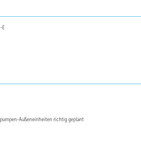
0-E
epumpen-Außeneinheiten richtig geplant