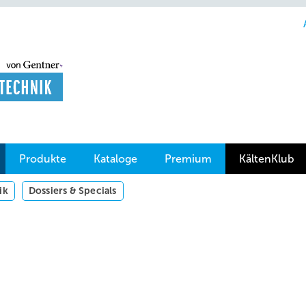
Produkte
Kataloge
Premium
KältenKlub
ik
Dossiers & Specials