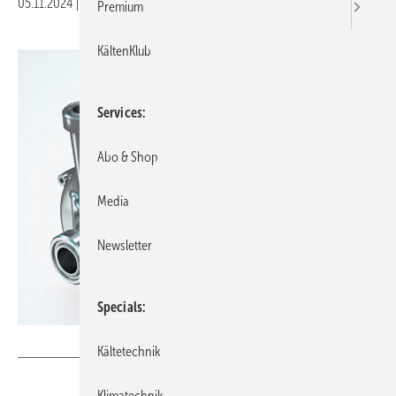
05.11.2024
|
Veröffentlicht in
Ausgabe 11-2024
Premium
KältenKlub
Services
Abo & Shop
Media
Newsletter
Specials
Bild: ebm papst
Kältetechnik
Klimatechnik