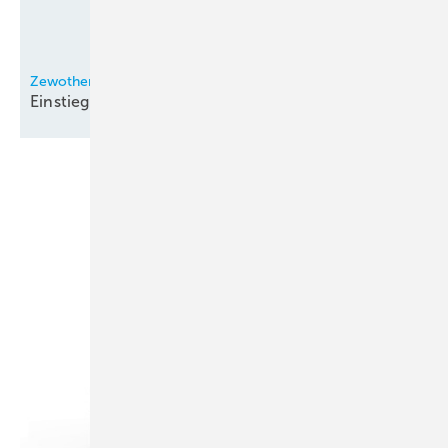
Zewotherm
Einstiegsmodell der
Lambda-Reihe