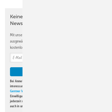
Keine Zeit? Kein Problem mit dem KK
Newsletter!
Mit unserem Newsletter erhalten Sie regelmäßig von uns
ausgewählte Informationen und Neuigkeiten, gebündelt und
kostenlos direkt ins Postfach.
Bei Anmeldung zu diesem Newsletter bin ich damit einverstanden, über
interessante Verlags- und Online-Angebote
der Marken der Alfons W.
Gentner Verlag GmbH & Co. KG
informiert zu werden. Diese
Einwilligung kann ich jederzeit widerrufen und eine Abmeldung ist
jederzeit möglich. Informationen zum Umgang mit Daten finden Sie
auch in unserer
Datenschutzerklärung
.