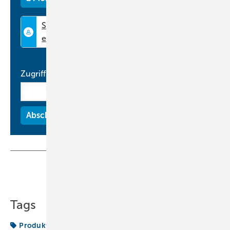
Verdichter auf eine Lebensdauer von circa 150.000 Stunden und
mehr als eine Million Start-Stopps ausgelegt. Trotz kleinem
Drehmoment leisten die Innenläufermotoren 3 kWe bei circa 240.000
U/min. Die größeren Varianten liegen bis 55 kWe bei 60.000 U/min.
Die Leistungselektronik ist auf diese Betriebsbedingungen abgestimmt
und kann eine Bandbreite der Versorgungsspannung nutzen. So sind
Zugriffscode
Netzspannungen von 180 bis 240 VAC bzw. 320 bis 480 VAC möglich.
Die hohe Drehzahl der Innenläufermotoren erfordert für die Regelung
in Pulsweiten- oder Pulsamplitudenmodulation Ströme mit
Frequenzen bis über 100 kHz, welche die Leistungsendstufen auch bei
Teillast mit einem Wirkungsgrad von mehr als 97 % bereitstellen.
www.ebmpapst.com
Teilen
Link kopieren
Tags
Produkte
Verdichter