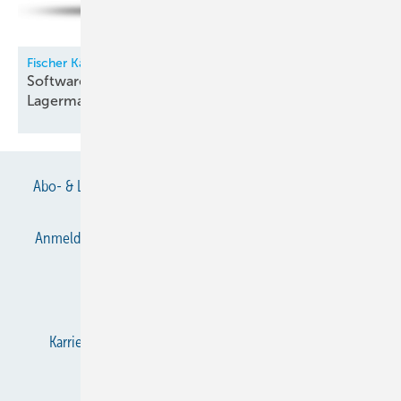
Fischer Kälte-Klima
Software für Kältemittel- und
Lagermanagement
Abo- & Leserservice
AGB
Alle Inhalte chronologisch
Anmelden
Anmeldung & Registrierung
Datenschutz
E-Paper
Gentner Verlag
Impressum
Karriere bei Gentner
KältenKlub
KK abonnieren
Team
Mediaservice