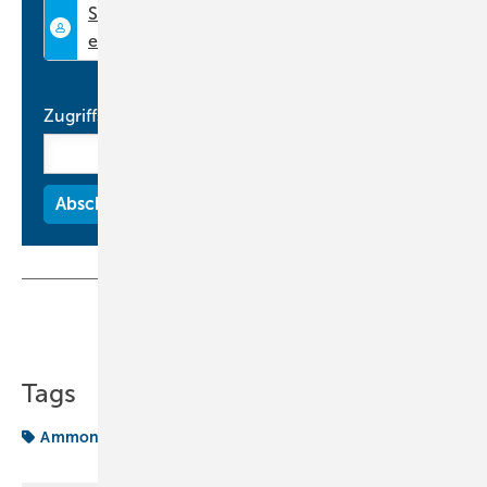
Eigenschaften aus. Dies führt zu hohen Wirkungsgraden und
niedrigen Betriebskosten. Zudem unterliegt Ammoniak keinen
Beschränkungen gemäß der EU-F-Gas-Verordnung. Das Grasso X-
Aggregat ist optimiert für Flexibilität, Verfügbarkeit, Spitzenlast und
Zugriffscode
effiziente Teillastanforderungen und eignet sich für verschiedene
industrielle Anwendungen, darunter Lebensmittelverarbeitung,
Getränke- und Milchindustrie sowie Brauereien und Kühlhäuser.
www.gea.com
Teilen
Link kopieren
Tags
Ammoniak
GEA
Produkte