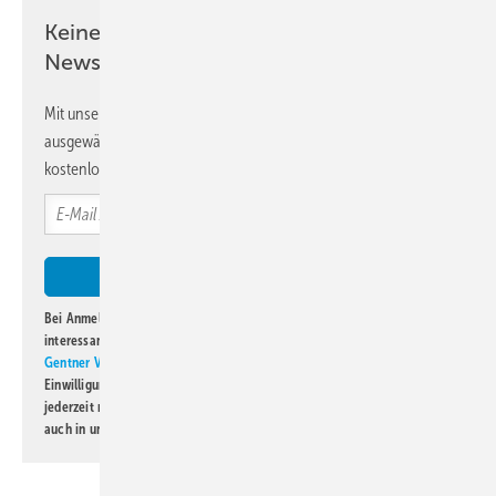
Keine Zeit? Kein Problem mit dem KK
Newsletter!
Mit unserem Newsletter erhalten Sie regelmäßig von uns
ausgewählte Informationen und Neuigkeiten, gebündelt und
kostenlos direkt ins Postfach.
Bei Anmeldung zu diesem Newsletter bin ich damit einverstanden, über
interessante Verlags- und Online-Angebote
der Marken der Alfons W.
Gentner Verlag GmbH & Co. KG
informiert zu werden. Diese
Einwilligung kann ich jederzeit widerrufen und eine Abmeldung ist
jederzeit möglich. Informationen zum Umgang mit Daten finden Sie
auch in unserer
Datenschutzerklärung
.