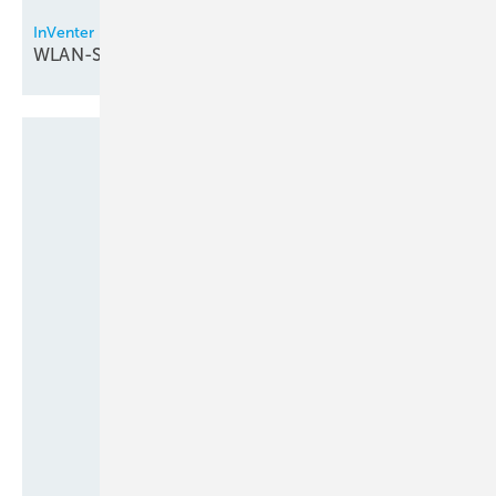
InVenter
WLAN-Steuerung bei
Lüftungsgeräten