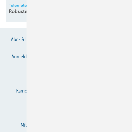
Telemeter
Robuste
Temperatursensoren
Abo- & Leserservice
AGB
Alle Inhalte chronologisch
Anmelden
Anmeldung & Registrierung
Datenschutz
E-Paper
Gentner Verlag
Impressum
Karriere bei Gentner
KältenKlub
KK abonnieren
Team
Mediaservice
Mitgliedschaften und Engagement
Newsletter