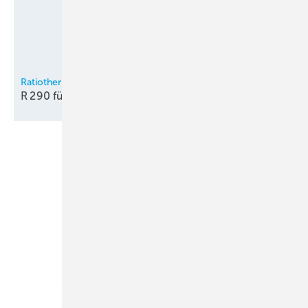
Ratiotherm
R 290 für die
Innenaufstellung