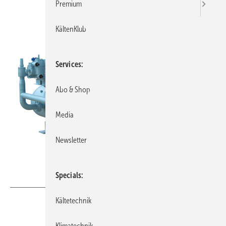
Premium
KältenKlub
Services
Abo & Shop
Media
Newsletter
Specials
Bild: GEA
Kältetechnik
Auf der Chillventa 2024 stellte GEA den halbhermetischen
Klimatechnik