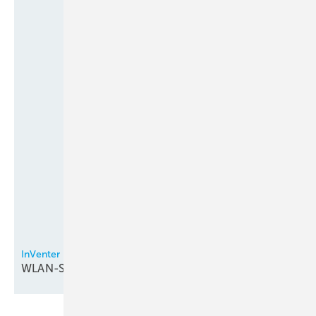
InVenter
WLAN-Steuerung bei
Lüftungsgeräten