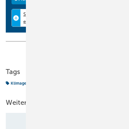
Filter steigern zusätzlich die Geräte- und Raumhygiene. Neben den
Innen- sind auch die Außeneinheiten für den FrostWash-Prozess
ausgelegt.
www.kaut.de
Teilen
Link kopieren
Tags
Klimagerät
Produkte
Weitere Inhalte