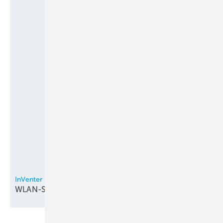
InVenter
WLAN-Steuerung bei
Lüftungsgeräten