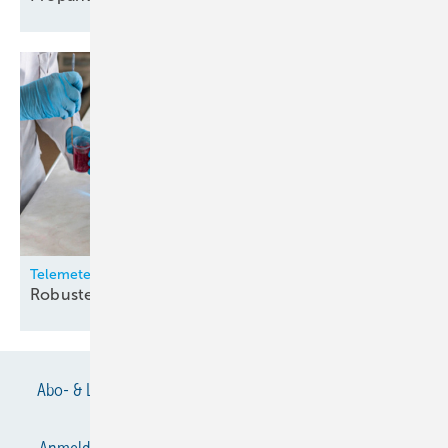
Telemeter
Robuste
Temperatursensoren
Abo- & Leserservice
AGB
Alle Inhalte chronologisch
Anmelden
Anmeldung & Registrierung
Datenschutz