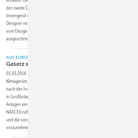
erhalten. Die Auszeichnung ist nach dem universal design award 2014
der zweite Designpreis, den der Hersteller in diesem Jahr für ein
Innengerät entgegennehmen konnte. 2014 bewarben sich 1.816
Designer mit über 4.800 Designprodukten für die Auszeichnung des
vom Design Zentrum Nordrhein Westfalen seit 1955
ausgeschriebenen "reddot design
award".
AUS EUROPA
Gesetz schreibt Wartung von Klimageräten
vor
03.03.2014
-
Laut Gebäudeeffizienzrichtlinie (EPBD) müssen
Klimageräte, die nach 2008 installiert wurden, spätestens fünf Jahre
nach der Installation gewartet werden. Schätzungen zufolge wird dies
in Großbritannien jedoch nur bei maximal fünf bis zehn Prozent aller
Anlagen eingehalten. Der britische Verband der Energieberater
NAACEA ruft daher Fachleute dazu auf, dies nun endlich zu ändern
und die vorgeschriebenen Inspektionen
vorzunehmen.