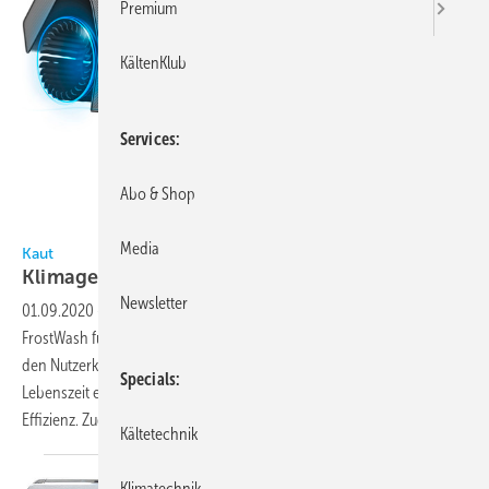
Premium
KältenKlub
Services
Abo & Shop
Bild: Kaut / Hitachi
Media
Kaut
Klimageräte reinigen sich
selbst
Newsletter
01.09.2020
-
Von Kaut kommt eine wirksame Selbstreinigungstechnik
FrostWash für Hitachi-Klimageräte, welche die Raumluftqualität und
den Nutzerkomfort erhöht. Regelmäßige Wartungen verlängern die
Specials
Lebenszeit einer Klimaanlage und steigern nach jeder Wartung die
Effizienz. Zudem ist die klimatisierte
Raumluft...
Kältetechnik
Klimatechnik