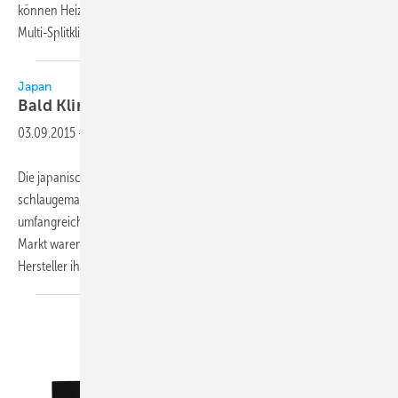
können Heiz- und Kühlleistungen von 2,7 bis 35,0 kW erreicht werden.
Multi-Splitklimageräte
Sysplit...
Japan
Bald Klimageräte mit
R 290?
03.09.2015
-
Die japanische Kälte- und Klimafachzeitschrift JARN hat sich
schlaugemacht zum Thema Klimageräte mit R 290“. Auslöser für die
umfangreiche Feldforschung der Journalisten auf dem chinesischen
Markt waren Meldungen in der Fachzeitschrift, nach denen Chinas
Hersteller ihre
Produktionslinien...