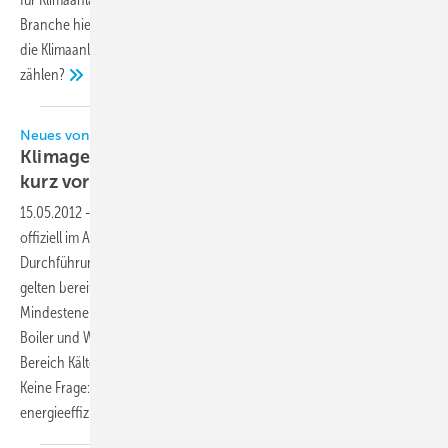
Branche hier beachten und welche Änderungen kommen auf alle zu,
die Klimaanlagen in Planung oder Installation zu ihrem Aufgabenfeld
zählen?
Neues von der Ökodesign-Front
Klimageräte verabschiedet, Wärmepumpen
kurz vor dem Abschluss und
mehr
15.05.2012
-
In der Mai-Ausgabe 2011 berichtete die KK von der nun
offiziell im Amtsblatt veröffentlichten Ökodesign-
Durchführungsmaßnahme zum Thema Klimageräte < 12 kW. Hier
gelten bereits ab nächstem Jahr die neuen
Mindestenergieeffizienzanforderungen. Das Produktlos zum Thema
Boiler und Wärmepumpen steht kurz vor dem Abschluss und auch im
Bereich Kälteanwendungen wurden erhebliche Fortschritte erzielt.
Keine Frage: Kälte- und Klimaanwendungen werden künftig immer
energieeffizienter und das ist gesetzlich
vorgeschrieben!