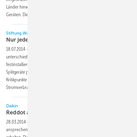
Länder hinweg um 0,4 Prozent auf ein Absatzvolumen von 1,1 Mio.
Geräten. Dies entspricht einem Marktwert von 3,6 Mrd.
Euro.
Stiftung Warentest
Nur jedes zweite Klimagerät ist
gut
18.07.2014
-
Die Stiftung Warentest hat 12 Klimaan­lagen
unterschiedlicher Preisklassen geprüft. Sechs kühlen gut, alle­samt
fest­installierte Anlagen – sogenannte Splitgeräte. Die besten
Splitgeräte punkten mit guter Kühl­leistung und Energieeffizienz. Die
Kritik­punkte an den einteiligen Mono­block­geräten: relativ hoher
Strom­verbrauch, bescheidener Kühl­komfort,
laut.
Daikin
Reddot award 2014 für
Klimagerät
28.03.2014
-
Das neue Klimagerät Emura von Daikin hat dank seiner
ansprechenden Optik den reddot award: Produkt Design 2014