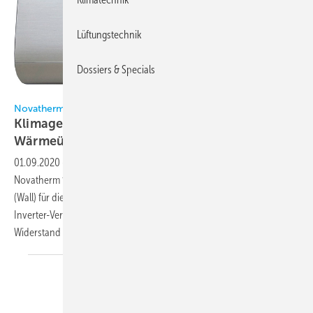
Lüftungstechnik
Dossiers & Specials
Bild: Novatherm
Novatherm
Klimageräte nun mit R 32 und speziellem
Wärmeübertrager
01.09.2020
-
Die Monosplit-Klimageräte der Serie SMG von
Novatherm für das Kältemittel R 32 werden mit Innengeräten SMG_W
(Wall) für die Wandmontage kombiniert. Das Außengerät ist mit
Inverter-Verdichter, elektronischem Ventil und einem elektrischen
Widerstand ausgestattet, um einen
ordnungsgemä­ßen...