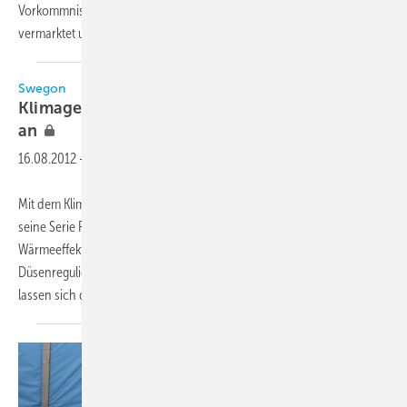
Vorkommnisse in den USA, nach denen Propan als Ersatzstoff für R22
vermarktet und eingesetzt
wurde.
Swegon
Klimagerät passt sich veränderten Räumen
an
16.08.2012
-
Mit dem Klimagerät-Komfortmodul Parasol PlusFlow erweitert Swegon
seine Serie Parasol um ein Modell mit größerem Kühl- und
Wärmeeffekt sowie Luftvolumen. Mithilfe der eingebauten
Düsenregulierung und den zahlreichen Einstellungsmöglichkeiten
lassen sich die Gerätefunktionen anpassen, sobald
sich...