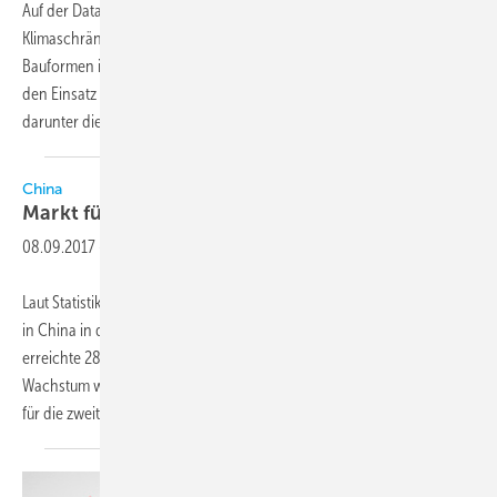
Auf der Data Centre World 2017 in Frankfurt hat Kaut und Tecnair
Klimaschränke und -Präzisionsklimageräte unterschiedlicher
Bauformen in Direktverdampfungs- oder Kaltwasser-Ausführungen für
den Einsatz in Rechenzentren gezeigt. Die Produkte von Tecnair,
darunter die Serie R (Bild) decken
den...
China
Markt für Klimageräte wächst
weiter
08.09.2017
-
Laut Statistiken (Quelle: AVC.com) nahm der Verkauf von Klimageräten
in China in der ersten Hälfte dieses Jahres um 14,7 Prozent zu und
erreichte 28,09 Mio. Einheiten. Als Grund für das unerwartet hohe
Wachstum wird die gute wirtschaftliche Konjunktur angeführt. Auch
für die zweite
Jahreshälfte...