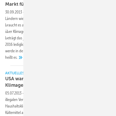
Markt für Klimageräte verzeichnet
Rückgang
30.09.2013
-
Die Eurokrise lässt auch Klimaanlagen nicht kalt. Weil in
Ländern wie Spanien oder Italien der Bausektor weiter am Boden ist,
braucht es auch wenig neue Klimageräte. Laut einer aktuellen Studie
über Klimageräte im Nicht-Wohnbau von Interconnection Consulting
beträgt das jährliche Durchschnittswachstum im Zeitraum 2012 bis
2016 lediglich 0,3 Prozent in Menge. Auch die Umsatzentwicklung
werde in den kommenden Jahren durch niedrige Preise gebremst, so
heißt
es.
AKTUELLES
USA warnt vor Kohlenwasserstoffen in
Klimageräten
05.07.2013
-
Die US-amerikanische Umweltagentur EPA warnt vor der
illegalen Verwendung von Kohlenwasserstoffen in
Haushaltsklimageräten, die nicht für den Einsatz brennbarer
Kältemittel ausgelegt sind. Hintergrund für die Warnung sind aktuelle