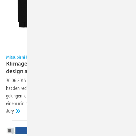
Mitsubishi Electric
Mitsubishi Electric
Klimagerät gewinnt den begehrten reddot
design
award
30.06.2015
-
Das Premium-Klimagerät MSZ-EF von Mitsubishi Electric
hat den reddot design award 2015 gewonnen. Dem Hersteller ist es
gelungen, eine perfekte Symbiose zwischen höchster Effizienz und
einem minimalistischen, eleganten Design zu entwickeln, so die
Jury.