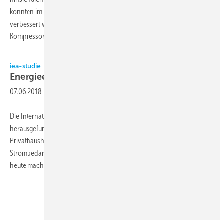
konnten im Vergleich zur Vorgängerserie um bis zu 23 Prozent
verbessert werden. Dies wurde mittels eines neu entwickelten
Kompressors möglich, der für den
Teillastbetrieb...
iea-studie
Energieeffizienzdringend
benötigt!
07.06.2018
-
Die Internationale Energieagentur (IEA) hat in einer Studie
herausgefunden, dass der wachsende Einsatz von Klimageräten in
Privathaushalten und Büros einer der Haupttreiber für den weltweiten
Strombedarf in den nächsten drei Jahrzehnten sein wird. Bereits
heute machen Klimageräte rund
ein...