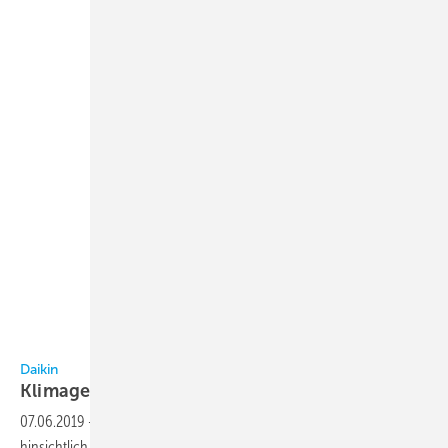
Daikin
Daikin
Klimageräte mit mehr saisonaler
Effizienz
07.06.2019
-
Mit der VRV-IV+-Serie hat Daikin die VRV-IV-Serie
hinsichtlich saisonaler Effizienz weiterentwickelt: Die Effizienzwerte