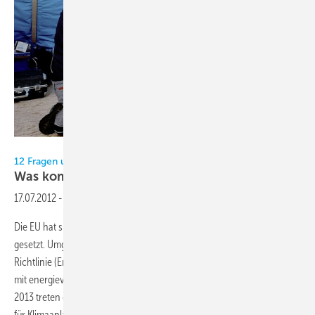
Alle Mitsubishi Electric
12 Fragen und Antworten zur Eco-Design-Richtlinie
Was kommt da auf uns
zu?
17.07.2012
-
Die EU hat sich zur Reduzierung der CO
-Emissionen hohe Ziele
2
gesetzt. Umgesetzt werden sollen sie u. a. durch die Eco-Design-
Richtlinie (ErP) Energy related Products , die in 31 Lots den Umgang
mit energieverbrauchsrelevanten Produkten definiert. Zum 1. Januar
2013 treten die Bestimmungen des Lot 10 in Kraft, das neue Richtlinien
für Klimaanlagen bis 12 kW Kälteleistung definiert. Was muss die