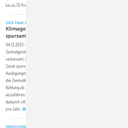
bis zu 70 Prozent Kühlenergie, denn
das...
GEA Heat Exchangers
Klimagerät für Rechenzentren kompakter und
sparsamer
04.11.2013
-
Das zur Klimatisierung von Rechenzentren entwickelte
Zentralgerät Adia-Denco von Gea Heat Exchangers wurde funktionell
verbessert, ist nun kompakter und benötigt weniger Energie. Mit dem
Gerät sparen Rechenzentrumsbetreiber je nach
Auslegungstemperaturen bis zu 70 Prozent Kühlenergie, denn das auf
der Zentralluftgeräteserie Cair basierende Gerät nutzt sowohl die freie
Kühlung als auch die indirekte adiabate Kühlung, um Wärme
abzuführen. Der Einsatz einer Kältekompressionsmaschine wird
dadurch oft entbehrlich oder beschränkt sich auf wenige Stunden
pro
Jahr.
Interconnection Consulting-Studie