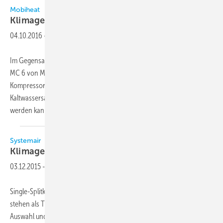
Mobiheat
Klimagerät besonders
leise
04.10.2016
-
Im Gegensatz zu herkömmlichen Splitgeräten besteht beim Klimagerät
MC 6 von Mobiheat die Inneneinheit lediglich aus einem Lüfter ohne
Kompressor. Bei der Außeneinheit handelt es sich um einen
Kaltwassersatz (6 kW), der auch zur Prozesskühlung eingesetzt
werden kann. Es befindet sich
lediglich...
Systemair
Klimageräte: Single- oder Multisplit zur
Wahl
03.12.2015
-
Single-Splitklimageräte Sysplit von Systemair mit DC-Invertertechnik
stehen als Truhen-, Kassetten-, Wand- und Kanal-Versionen zur
Auswahl und punkten durch einen geringen Energieverbrauch. Es