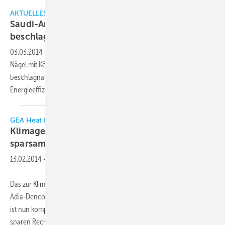
AKTUELLES
Saudi-Arabien: 40.000 Klimageräte
beschlagnahmt
03.03.2014
-
Das saudi-arabische Handelsministerium MCI macht
Nägel mit Köpfen: 40.000 Klimageräte wurden in den letzten Wochen
beschlagnahmt, weil sie die Vorschriften des Landes zu
Energieeffizienz nicht
erfüllten.
GEA Heat Exchangers
Klimagerät für Rechenzentren kompakter und
sparsamer
13.02.2014
-
Das zur Klimatisierung von Rechenzentren entwickelte Zentralgerät
Adia-Denco von Gea Heat Exchangers wurde funktionell verbessert,
ist nun kompakter und benötigt weniger Energie. Mit dem Gerät
sparen Rechenzentrumsbetreiber je nach Auslegungstemperaturen