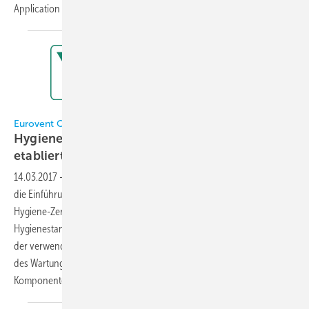
Application Produktlinie von Güntner eingesetzt.
Sie...
Eurovent
Eurovent Certita Certification
Hygiene-Zertifizierung für Klimageräte
etabliert
14.03.2017
-
Auf der ISH hat Eurovent Certita Certificate (ECC) heute
die Einführung einer neuen Zertifizierung angekündigt, nämlich einer
Hygiene-Zertifizierung von Klimageräten. Diese soll den
Hygienestandard eines Klimagerätes durch Überprüfung der Qualität
der verwendeten Materialien, der ausgewählten Komponenten sowie
des Wartungsniveaus des Gesamtgeräts und seiner einzelnen
Komponenten
garantieren.