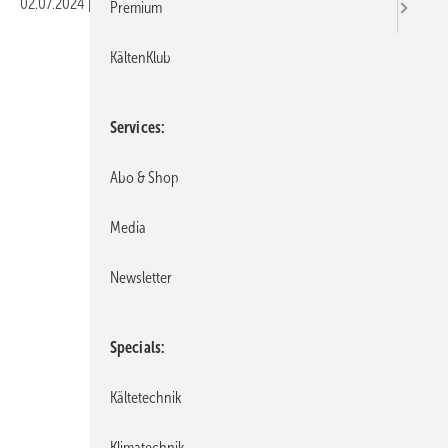
02.07.2024
|
Veröffentlicht in
Ausgabe 07-2024
Premium
KältenKlub
Services
Abo & Shop
Media
Newsletter
Specials
Kältetechnik
Klimatechnik