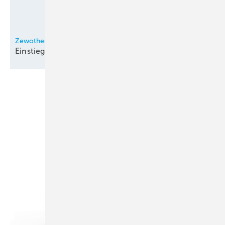
Zewotherm
Einstiegsmodell der
Lambda-Reihe