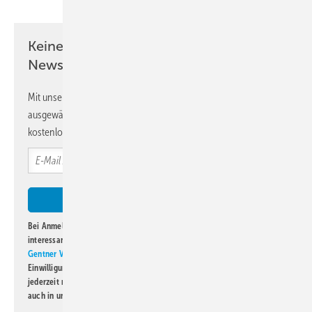
Keine Zeit? Kein Problem mit dem KK
Newsletter!
Mit unserem Newsletter erhalten Sie regelmäßig von uns
ausgewählte Informationen und Neuigkeiten, gebündelt und
kostenlos direkt ins Postfach.
Bei Anmeldung zu diesem Newsletter bin ich damit einverstanden, über
interessante Verlags- und Online-Angebote
der Marken der Alfons W.
Gentner Verlag GmbH & Co. KG
informiert zu werden. Diese
Einwilligung kann ich jederzeit widerrufen und eine Abmeldung ist
jederzeit möglich. Informationen zum Umgang mit Daten finden Sie
auch in unserer
Datenschutzerklärung
.