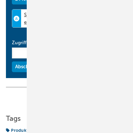
Edelstahlrohre und Regelung, die eine zuverlässige und effiziente
Flüssigkeitsversorgung sicherstellen. Sie ermöglicht ganzjährig Freie
Kühlung und nutzt ASHRAE W 32-W Warmwasserkühlung.
www.stulz.de
Zugriffscode
Teilen
Link kopieren
Tags
Produkte
Stulz