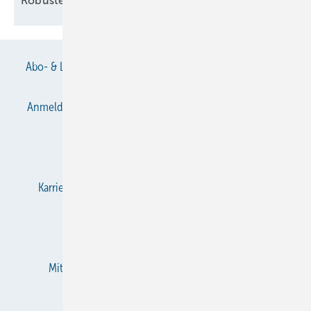
Robuste
Temperatursensoren
Abo- & Leserservice
AGB
Alle Inhalte chronologisch
Anmelden
Anmeldung & Registrierung
Datenschutz
E-Paper
Gentner Verlag
Impressum
Karriere bei Gentner
KältenKlub
KK abonnieren
Team
Mediaservice
Mitgliedschaften und Engagement
Newsletter
RSS-Feed
Privacy Manager