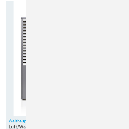
Weishaupt
Luft/Wasser-Aeroblock