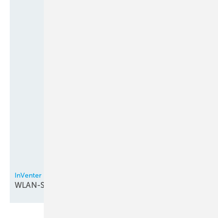
InVenter
WLAN-Steuerung bei
Lüftungsgeräten