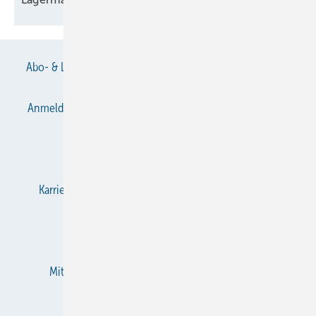
Abo- & Leserservice
AGB
Alle Inhalte chronologisch
Anmelden
Anmeldung & Registrierung
Datenschutz
E-Paper
Gentner Verlag
Impressum
Karriere bei Gentner
KältenKlub
KK abonnieren
Team
Mediaservice
Mitgliedschaften und Engagement
Newsletter
RSS-Feed
Privacy Manager