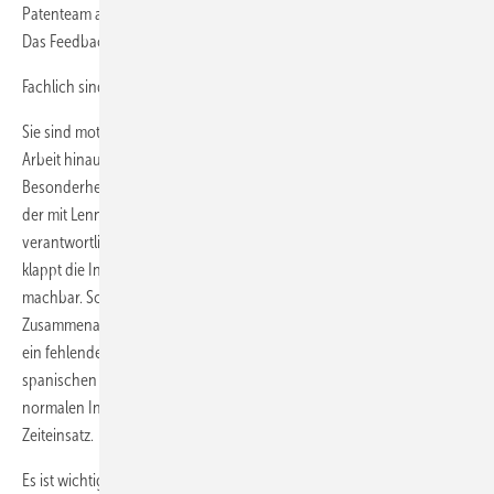
Patenteam aus engagierten Mitarbeitern der Kratschmayer GmbH.
Das Feedback der Paten nach den ersten Arbeitstagen ist sehr positiv.
Fachlich sind die sieben neuen Mitarbeiter top.
Sie sind motiviert, lernbereit und nutzen auch das Angebot, über die
Arbeit hinaus in örtliche Vereine, Freizeitaktivitäten und kulturelle
Besonderheiten hinein zu schnuppern. Das Fazit von Roman Kurtz,
der mit Lennart Otten als Ansprechpartner für die neuen Spanier
verantwortlich ist: Der Aufwand ist nicht zu unterschätzen. Insgesamt
klappt die Integration von Anfang an besser als erwartet und ist
machbar. Schwierig sind eher kleine Details, insbesondere in der
Zusammenarbeit mit Behörden. Die größte Herausforderung ist bisher
ein fehlendes Dokument für die Finanzbehörde über die Kinder eines
spanischen Familienvaters, das ist ärgerlich und behindert den
normalen Integrationsfluss, löst sich aber durch entsprechenden
Zeiteinsatz.
Es ist wichtig, die spanischen Fachkräfte möglichst gut weiterzubilden.