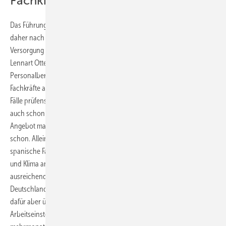
Fachkraftsuche in Spanien
Das Führungsteam um Geschäftsführer Hans Kratschmayer greift
daher nach jedem Strohhalm, um den Kunden langfristig eine sichere
Versorgung aller Anlagen zu garantieren. Roman Kurtz (kfm. Lt.) und
Lennart Otten (Projektleiter) fanden das Angebot der POD
Personalberatung aus Würzburg, qualifizierte und motivierte
Fachkräfte aus Spanien für das Unternehmen zu gewinnen, auf alle
Fälle prüfenswert. Die IHK in Baden-Württemberg beschäftigte sich
auch schon mit dem Thema, konnte dem Betrieb aber kein konkretes
Angebot machen. Die POD Personalberatung um Stephan Behringer
schon. Allein in den letzten 18 Monaten wurden mehr als 150
spanische Fachkräfte aus den Bereichen SHK, Elektro und eben Kälte
und Klima an etwa 75 Betriebe vermittelt. Das fachliche Wissen ist
ausreichend, um nach einer mehrmonatigen Anlaufphase in
Deutschland Fuß zu fassen. Barrieren sind vor allem die Sprache,
dafür aber überraschenderweise weniger die Mentalität und die
Arbeitseinstellung. Unsere Kandidaten erhalten alle vorab einen