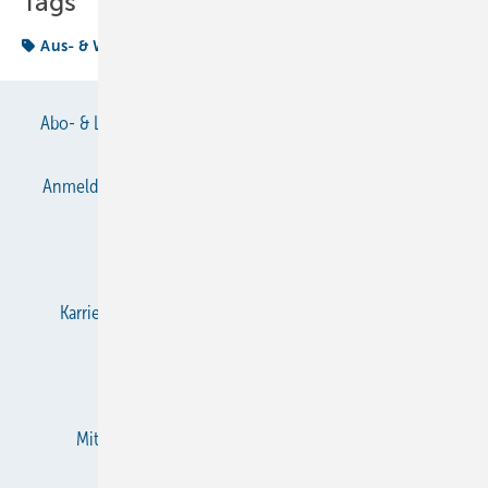
Tags
Aus- & Weiterbildung
Abo- & Leserservice
AGB
Alle Inhalte chronologisch
Anmelden
Anmeldung & Registrierung
Datenschutz
E-Paper
Gentner Verlag
Impressum
Karriere bei Gentner
KältenKlub
KK abonnieren
Team
Mediaservice
Mitgliedschaften und Engagement
Newsletter