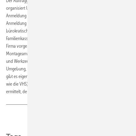
Der Auftraggeber holt die neuen Mitarbeiter vom Flughafen ab und
organisiert Unterkünfte(WG oder kleine Wohnungen). Es folgen die
Anmeldung bei der Gemeinde, die Eröffnung eines Girokontos,
Anmeldung bei der KKV, der Kauf einer Handykarte und der
bürokratische Aufwand beim Finanzamt (nur Verheiratete) und
Familienkasse (nur Familienväter). Den neuen Mitarbeitern wird die
Firma vorgestellt. Es gibt Arbeitssicherheitsunterweisungen,
Montageanweisungen und die Mitarbeiter bekommen Arbeitskleidung
und Werkzeug. Auf privater Basis werden den neuen Mitarbeitern die
Umgebung, Vereine etc. gezeigt. Speziell bei der Firma Kratschmayer
gibt es eigene regelmäßige Deutschkurse (ansonsten über Anbieter
wie die VHS). In den ersten Wochen wird der weitere Schulungsbedarf
ermittelt, der durch interne Schulungen gedeckt wird.
Teilen
Link kopieren