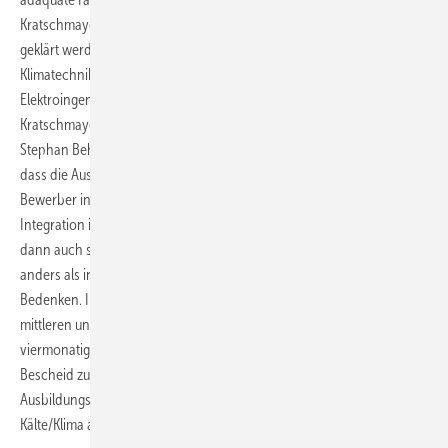
Kratschmayer war da, mit Grübeln konnten die offenen Fragen nicht
geklärt werden. Gesucht wurden zu dem Zeitpunkt vier Kälte- und
Klimatechniker, ein Heizungstechniker, ein Elektroinstallateur und ein
Elektroingenieur. Handeln war gefragt und so flogen Hans
Kratschmayer, Roman Kurtz und Lennart Otten gemeinsam mit
Stephan Behringer nach Spanien. Das Ziel der Reise: sicherstellen,
dass die Ausbildungen passen, für die gesuchten Stellen die ersten
Bewerber in Augenschein nehmen und eine Strategie für die
Integration im eigenen Unternehmen finden. Das Fazit der Reise fiel
dann auch sehr positiv aus. Obwohl das Ausbildungssystem ganz
anders als in Deutschland ist, gibt es aus fachlicher Sicht keine
Bedenken. In Spanien gibt es den jeweils zwei Jahre dauernden
mittleren und höheren Grad mit insgesamt 2 000 Stunden und einem
viermonatigen Pflichtpraktikum im Betrieb. Um möglichst genau
Bescheid zu wissen, besichtigte Kratschmayer ein
Ausbildungszentrum vor Ort und ließ sich vom Ausbildungsleiter
Kälte/Klima alles sehr genau erklären.