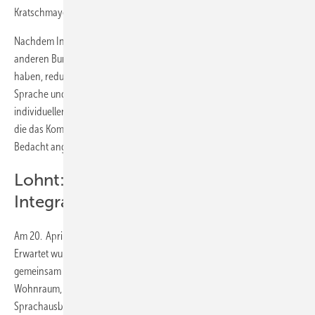
Kratschmayer: Das Ganze steht und fällt mit der Integration.
Nachdem Integrationsleistungen auch beineuen Mitarbeitern aus
anderen Bundesländern mit dem Kratschmayer Team schongeklappt
haben, reduzierten sich die Bedenken im Schwerpunkt auf die
Sprache und wie bei jeder Personalentscheidung einwenig auf die
individuellen Soft Skills der potenziellen neuen Mitarbeiter. Probleme,
die das Kompetenzteam um Hans Kratschmayer mit Strategie und
Bedacht anging.
Lohnt: Hoher Aufwand bei der
Integration
Am 20. April 2015 trafen die neuen Kollegen im Hohenloher Land ein.
Erwartet wurden sie nicht nur von der Geschäftsleitung, die
gemeinsam mit Behringer die wesentlichen Voraussetzungen wie
Wohnraum, Planung aller Behördengänge oder zusätzliche
Sprachausbildung organisiert hatten, sondern auch von einem