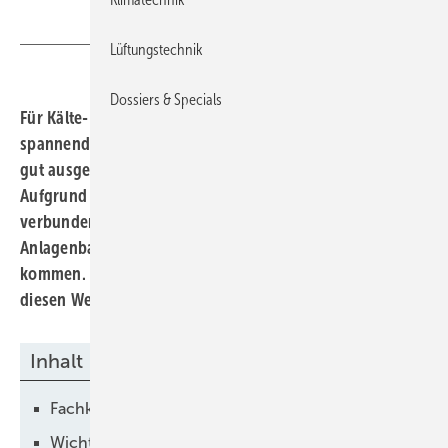
Lüftungstechnik
Dossiers & Specials
Für Kälte- und Klimaanlagenbauer ist Spanien ein
spannender Markt. Denn dort finden deutsche Betriebe
gut ausgebildete Anlagenbauer, die auf Arbeit warten.
Aufgrund der wirtschaftlichen Lage und der damit
verbundenen hohen Arbeitslosigkeit sind viele spanische
Anlagenbauer bereit, langfristig nach Deutschland zu
kommen. Die Firma Kratschmayer aus Kupferzell geht
diesen Weg und ist damit erfolgreich.
Inhalt
Fachkraftsuche in Spanien
Wichtig: Der Besuch vor Ort