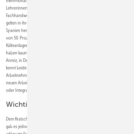
mehrmonatigen, praxisbezogenen Intensivsprachkurs mit deutschen
Lehrerinnen sowie eine Fachschulung mit einem deutschen
Fachhandwerker, so Behringer. Die Spanier, die POD vermittelt hat,
gelten in ihren Betrieben als zuverlässig und überaus motiviert. In
Spanien herrscht bei den Jugendlichen unter 25 eine Arbeitslosigkeit
von 50 Prozent und gerade im Großraum Valencia gibt es viele
Kälteanlagenbauer. Die Älteren arbeiten meistens nur saisonal und
haben kaum Chancen auf regelmäßige Arbeit. Damit wächst der
Anreiz, in Deutschland zu arbeiten natürlich sehr. Der Personalexperte
kennt beide Seiten hervorragend. Den Betrieben ist bei ausländischen
Arbeitnehmern oft nicht klar, wie schwierig die ersten Schritte für die
neuen Arbeitnehmer sind, z. B. Wohnung finden, Behördengänge
oder Integration in das Umfeld.
Wichtig: Der Besuch vor Ort
Dem Kratschmayer Team waren die Herausforderungen klar. Zweifel
gab es jedoch, ob das Ausbildungssystem in Spanien überhaupt
adäquate Fachkräfte für die Spezialisten bieten könne. Der Bedarf bei