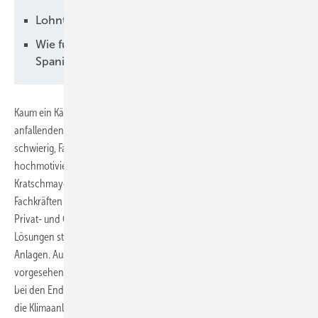
Lohnt: Hoher Aufwand bei der Integration
Wie funktioniert die Einstellung eines
Spanischen Mitarbeiters?
Kaum ein Kältebetrieb hat genügend qualifizierte Mitarbeiter, um die
anfallenden Aufträge in einem normalen Rahmen zu bewältigen. Es ist
schwierig, Fachpersonal zu finden, das sehr gut ausgebildet und
hochmotiviert ist und auch noch menschlich gut ins Team passt. Die
Kratschmayer Kälte-Klima-Lüftung GmbH betreut mit knapp 160
Fachkräften an sechs Standorten anspruchsvolle Kunden aus dem
Privat- und Geschäftskundenbereich. Mit der Nachfrage nach neuen
Lösungen steigt auch die Nachfrage nach ständiger Betreuung der
Anlagen. Ausfälle sind im modernen Wirtschaftskreislauf nicht
vorgesehen. Jeder Ausfall kostet Geld und sorgt für Unzufriedenheit
bei den Endverbrauchern. Weder die Kühltheke im Supermarkt noch
die Klimaanlage in der Freizeitanlage dürfen ausfallen und wenn es