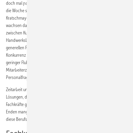
doch mal passiert, dann muss der Service 24 Stunden am Tag, 7 Tage
die Woche schnell mit der Lösung vor Ort sein. Dafür benötigt
Kratschmayer ausreichend Mitarbeiter und mit jedem neuen Kunden
wachsen das Unternehmen, das Serviceteam und die Diskrepanz
zwischen Kundenwunsch und Mitarbeiterrealität. Der mittelständische
Handwerksbetrieb kämpft im Hohenloher Land nicht nur mit dem
generellen Fachkräftemangel in Deutschland, sondern steht auch in
Konkurrenz mit den reichlich vorhandenen Industriebetrieben. Trotz
geringer Fluktuation, starker Ausbildungsquote und hoher
Mitarbeiterzufriedenheit im eigenen Unternehmen herrscht in
Personalfragen immer Bedarf.
Zeitarbeit und andere Personaldienstleistungen sind meist keine
Lösungen, da es auch in Spanien nicht die dringend benötigten
Fachkräfte gibt, von denen es in Deutschland an allen Ecken und
Enden mangelt. Auf dem privaten und staatlichen Arbeitsmarkt ist
diese Berufsbezeichnung fast unbekannt.