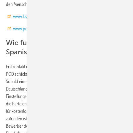
den Menschen sehen, nicht nur den Kälteanlagenbauer.
www.kratschmayer.de
www.pod-personalberatung.de
Wie funktioniert die Einstellung eines
Spanischen Mitarbeiters?
Erstkontakt über POD mit Beschreibung der Anforderungen.
POD schickt dem Auftraggeber Profile der möglichen Bewerber.
Sobald eine Auswahl getroffen ist, organisiert POD den Flug nach
Deutschland. Auf Wunsch des Auftraggebers können auch
Einstellungsgespräche vor Ort in Spanien geführt werden, damit sich
die Parteien vorab kennenlernen. POD sorgt in den ersten 3 Monaten
für kostenlosen Ersatz, falls der Auftraggeber mit den Leistungen nicht
zufrieden ist. Ebenfalls kostenlosen Ersatz stellt POD, falls ein
Bewerber den Auftraggeber innerhalb der ersten 6 Monate verlässt.