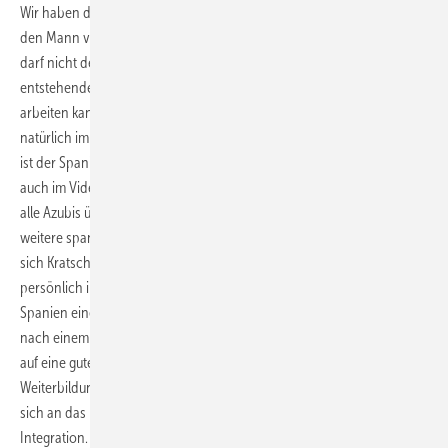
Wir haben das Know-how intern und schaffen es, nach einem Jahr
den Mann vertrauensvoll und eigenständig arbeiten zu lassen. Man
darf nicht denken, dass man sich eine billige Fachkraft züchtet. Die
entstehenden Kosten, bis der Mann verantwortungsvoll und allein
arbeiten kann, sind enorm hoch. Dieser Aufwand schlägt sich
natürlich im etwas niedrigeren Gehalt im ersten Jahr nieder. Danach
ist der Spanier den Deutschen völlig gleichgestellt, sagt Kratschmayer
auch im Video-Interview. Auch wenn Kratschmayer in diesem Jahr
alle Azubis übernehmen wird, hat das Unternehmen bereits fünf
weitere spanische Facharbeiter angefragt. Und auch diesmal lässt es
sich Kratschmayer nicht nehmen, die Kandidaten wieder vorab
persönlich in Augenschein zu nehmen. Es macht keinen Sinn, sich aus
Spanien eine kurzfristig preiswerte Lösung zu holen, die spätestens
nach einem halben Jahr wieder weg ist. Daher legen wir großen Wert
auf eine gute Betreuung außerhalb der Arbeitszeit und professionelle
Weiterbildung. Nur so bleibt der neue Mitarbeiter motiviert und bindet
sich an das Unternehmen. Das Ganze steht und fällt mit der
Integration. Fachlich bekommen sie das hin. Wir müssen immer auch