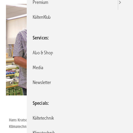
Premium
KältenKlub
Services
Abo & Shop
Media
Newsletter
POD Personalberatung
Specials
Kältetechnik
Hans Kratschmayer (l.) mit dem Leiter der Ausbildung für Kälte- und
Klimatechniker in derBerufsschule El Cabanyal“ Valencia, José Nunez
Klimatechnik