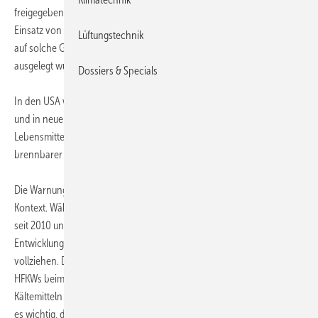
freigegeben hat. Hausbesitzer und Techniker wird nahegelegt, den
Einsatz von Propan und anderen Kohlenwasserstoffen ausschließlich
Lüftungstechnik
auf solche Geräte zu beschränken, die speziell für dies Stoffe
ausgelegt wurden und entsprechend gekennzeichnet sind.
Dossiers & Specials
In den USA wurde Propan als Ersatz für R22 in Industriekälteanlagen
und in neuen, steckerfertigen Kühl- und Gefriergeräten im
Lebensmitteleinzelhandel freigegeben, die speziell für den Einsatz
brennbarer Kältemittel ausgelegt sind.
Die Warnung der EPA ist auch wichtig im Hinblick auf den weltweiten
Kontext. Während in Europa der Einsatz von R22 in Neuanlagen schon
seit 2010 und für Wartung ab 2015 verboten ist, haben
Entwicklungsländer noch etwas mehr Zeit, um den Ausstieg zu
vollziehen. Die Lobby der „natürlichen“ Kältemittel ruft daher dazu auf,
HFKWs beim Ersatz der HFCKWs zu überspringen und direkt zu
Kältemitteln wie Kohlenwasserstoffen oder CO2 zu wechseln. Hier ist
es wichtig, die Sicherheit dieser Anwendungen für Verbraucher und