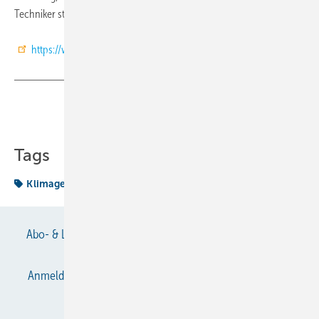
Techniker stärker zu thematisieren.
https://www.epa.gov/snap
Teilen
Link kopieren
Tags
Klimagerät
Kohlenwasserstoff
Abo- & Leserservice
AGB
Alle Inhalte chronologisch
Anmelden
Anmeldung & Registrierung
Datenschutz
E-Paper
Gentner Verlag
Impressum