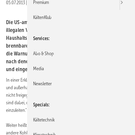
Premium
05.07.2013
|
Druckvorschau
KältenKlub
Die US-amerikanische Umweltagentur EPA warnt vor der
illegalen Verwendung von Kohlenwasserstoffen in
Haushaltsklimageräten, die nicht für den Einsatz
Services
brennbarer Kältemittel ausgelegt sind. Hintergrund für
die Warnung sind aktuelle Vorkommnisse in den USA,
Abo & Shop
nach denen Propan als Ersatzstoff für R22 vermarktet
Media
und eingesetzt wurde.
In einer Erklärung der EPA heißt es: “EPA ist bekannt, dass Personen in
Newsletter
und außerhalb der USA durch den Einsatz von Propan oder anderer
nicht freigegebener Kältemittel in Klimageräten verletzt wurden. Wir
sind dabei, dies zu untersuchen und gegebenenfalls Aktionen
Specials
einzuleiten.“
Kältetechnik
Weiter heißt es in dem Statement, dass EPA weder Propan noch
andere Kohlenwasserstoffe für den Einsatz in Klimageräten
Klimatechnik