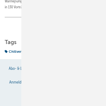
Wärmepumpenbranche und bot umfassende Experteninformationen
in 130 Vorträgen. (RM)
Teilen
Link kopieren
Tags
Chillventa
Rekord
Abo- & Leserservice
AGB
Alle Inhalte chronologisch
Anmelden
Anmeldung & Registrierung
Datenschutz
E-Paper
Gentner Verlag
Impressum