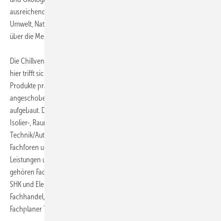
ausreichende Gründe dafür, dass Peter Altmeier, Bundesminister für
Umwelt, Naturschutz und Reaktorsicherheit, die Schirmherrschaft
über die Messe übernommen hat.
Die Chillventa ist und bleibt der Marktplatz einer globalen Branche,
hier trifft sich die Fachwelt, werden innovative und energieeffiziente
Produkte präsentiert, aktuelle Trends aufgezeigt, neue Projekte
angeschoben und Geschäftsbeziehungen gepflegt und neu
aufgebaut. Dazu trägt eine klare Angebotssegmentierung bei: Kälte-,
Isolier-, Raumluft- und Wärmepumpentechnik, MSR-
Technik/Automation, Dienstleistungen für die Kälte-Klimabranche,
Fachforen und Symposien. Vorgestellt werden alle diese Produkte,
Leistungen und Informationen einem breiten Besucherspektrum. Dazu
gehören Fachbetriebe aus den Segmenten, Kälte, Klima und Lüftung,
SHK und Elektrotechnik, Besucher aus dem Facility-Management, dem
Fachhandel, Anlagenbetreiber aus Industrie, Gewerbe und Gebäude,
Fachplaner TGA und Architekten.