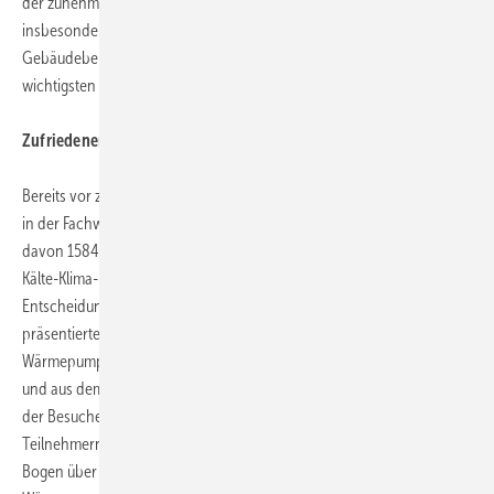
der zunehmende Einsatz von Wärmepumpen und Klimageräte
insbesondere VRF-Systeme die als universelle Lösungen für den
Gebäudebereich fossil betriebene Systeme zunehmend ersetzen, die
wichtigsten Trends der Chillventa 2012 setzen.
Zufriedener Rückblick auf die Chillventa 2010
Bereits vor zwei Jahren stieß die Chillventa 2010 auf großes Interesse
in der Fachwelt: Aus aller Welt waren 29.312 Fachbesucher angereist,
davon 15841 aus 83 Ländern. Etwa zwei Drittel davon kamen aus
Kälte-Klima-Fachbetrieben und etwa 60 % der Besucher konnten als
Entscheidungsträger gelten. 881 Unternehmen aus 42 Ländern
präsentierten ihre Exponate. Vor allem Kälte- und
Wärmepumpenprozesse sowie Komponenten aus diesen Bereichen
und aus dem Raumluftsektor gewannen die größte Aufmerksamkeit
der Besucher. Das begleitende Kongressprogramm mit 378
Teilnehmern spannte währen der sechs Einzelveranstaltungen den
Bogen über das gesamte Angebot der Kälte-, Klima-, Raumluft- und