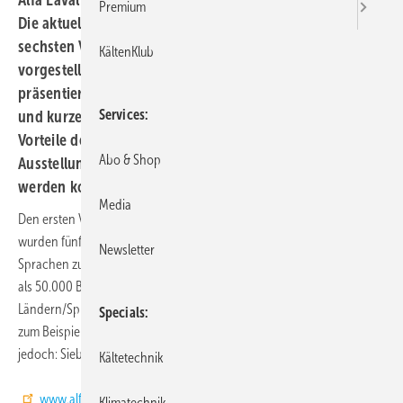
Alfa Laval hat seinen Virtual Showroom neu aufgesetzt.
Premium
Die aktuellen Neuprodukte werden in der nunmehr
sechsten Version des Virtual Showroom der Firma
KältenKlub
vorgestellt. Besuchern werden die Produkte in 3D
präsentiert. Filme, die Möglichkeit einer 360°-Ansicht
Services
und kurze Beschreibungen der Eigenschaften und
Vorteile der Innovationen machen den virtuellen
Abo & Shop
Ausstellungsraum zu einem Erlebnis. Der Ausstellung
werden kontinuierlich neue Produkte hinzugefügt.
Media
Den ersten Virtual Showroom von Alfa Laval gab es 2003. Seitdem
wurden fünf weitere Showrooms veröffentlicht, die alle in mehr als 30
Newsletter
Sprachen zur Verfügung stehen. Die letzte Version betrachteten mehr
als 50.000 Besucher. Der neue Virtual Showroom ist in 50
Ländern/Sprachen verfügbar und beinhaltet neue Funktionen wie
Specials
zum Beispiel Filme, Referenzen und Downloads – viel wichtiger
jedoch: Sieben wegweisende Neuprodukte von Alfa Laval.
Kältetechnik
www.alfalaval.de
Klimatechnik