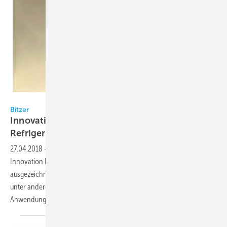
Bitzer
Bitzer
Innovation Product Award bei der China
Refrigeration
2018
27.04.2018
-
Bitzer wurde bei der China Refrigeration 2018 mit dem
Innovation Product Award in der Kategorie Refrigeration Component
ausgezeichnet. Vom 9. bis 11. April 2018 präsentierte der Hersteller
unter anderem eine umfassende Palette von Produkten für CO2-
Anwendungen auf der
Messe.