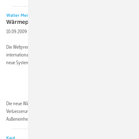
Walter Meier
Wärmepumpe mit zahlreichen
Innovationen
10.09.2009
-
Die Weltpremiere der neuen Fujitsu VRF Airstage V-II fand auf der
internationalen Handelsmesse in Melbourne statt. In Europa ist das
neue System ebenfalls verfügbar.
Die neue Wärmepumpe zeichne sich durch zahlreiche
Verbesserungen aus. So können beispielsweise bis zu drei
Außeneinheiten...
Kaut