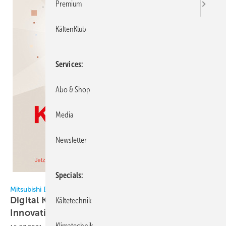
Premium
KältenKlub
Services
Abo & Shop
Media
Newsletter
Specials
Mitsubishi Electric
Mitsubishi Electric
Digital Knowledge Days informieren über
Kältetechnik
Innovationen
Klimatechnik