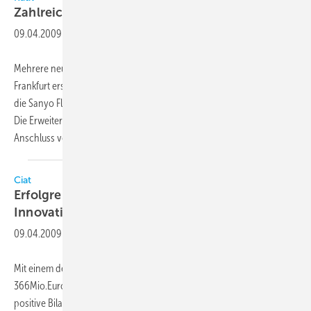
Zahlreiche Innovationen in
Frankfurt
09.04.2009
-
Mehrere neue Geräte wurden auf dem Messestand von Kaut in
Frankfurt erstmals vorgestellt. So habe der Verkaufsschlager von Kaut,
die Sanyo Flexi Multi-Serie, eine neue Außeneinheit bekommen (Bild).
Die Erweiterung der Serie SAP-CMRV 3656 EH erlaube jetzt den
Anschluss von bis zu
fünf...
Ciat
Erfolgreiches Geschäftsjahr und viele
Innovationen
09.04.2009
-
Mit einem deutlichen Umsatzwachstum in Höhe von 16% auf
366Mio.Euro zog die Ciat-Gruppe anlässlich der ISH 2009 eine
positive Bilanz für das Geschäftsjahr 2008. Für das sehr gute Ergebnis