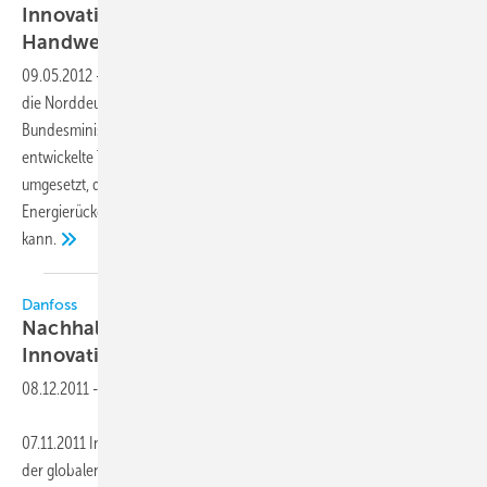
Innovation auf der Internationalen
Handwerksmesse in
München
09.05.2012
-
Im Rahmen der Sonderschau Innovation gewinnt zeigte
die Norddeutsche Kälte-Fachschule auf dem Gemeinschaftsstand des
Bundesministeriums für Wirtschaft und Technologie die von ihnen
entwickelte Thermovoltaikanlage. Mit dieser Anlage wurde die Idee
umgesetzt, dass der Begriff Wärmerückgewinnung durch
Energierückgewinnung ersetzt werden bzw. daneben existieren
kann.
Danfoss
Nachhaltigkeit und Energieeffizienz durch
Innovation
08.12.2011
-
07.11.2011 In der Kälte- und Klimabranche gilt das Hauptaugenmerk
der globalen Erwärmung, dem Klimawandel und der Ausschöpfung