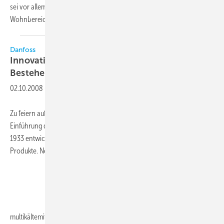
sei vor allem der erheblich erhöhte Absatz von Wärmepumpen im
Wohnbereich in Frankreich verantwortlich.
Auf...
Danfoss
Innovationen und Party zum 75-jährigen
Bestehen
02.10.2008
-
Zu feiern auf der Chillventa gibt es 75 Jahre Danfoss. Seit der
Einführung des ersten thermostatischen Expansionsventils im Jahr
1933 entwickelt und produziert das Unternehmen energiesparende
Produkte. Neu auf der Messe sind:
multikältemitteltaugliche
ScrollverdichterEdelstahl...