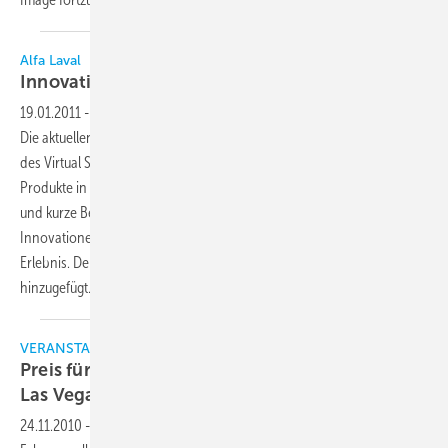
Alfa Laval
Innovationen virtuell
erleben
19.01.2011
-
Alfa Laval hat seinen Virtual Showroom neu aufgesetzt.
Die aktuellen Neuprodukte werden in der nunmehr sechsten Version
des Virtual Showroom der Firma vorgestellt. Besuchern werden die
Produkte in 3D präsentiert. Filme, die Möglichkeit einer 360°-Ansicht
und kurze Beschreibungen der Eigenschaften und Vorteile der
Innovationen machen den virtuellen Ausstellungsraum zu einem
Erlebnis. Der Ausstellung werden kontinuierlich neue Produkte
hinzugefügt.
VERANSTALTUNG
Preis für Innovation auf der AHR EXPO 2011 in
Las
Vegas
24.11.2010
-
Auf der AHR Expo in Las Vegas vom 31. Januar bis zum 2.