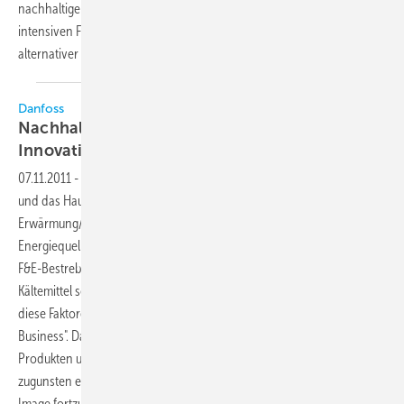
nachhaltiger Energiequellen. Dies spiegelt sich insbesondere in den
intensiven F&E-Bestrebungen der Branche, der Verwendung
alternativer Kältemittel sowie
in...
Danfoss
Nachhaltigkeit und Energieeffizienz durch
Innovation
07.11.2011
-
Der Bereich der Kälte- und Klimabranche ist im Wandel
und das Hauptaugenmerk liegt dabei auf dem Thema globale
Erwärmung/Klimawandel und auf der Ausschöpfung nachhaltiger
Energiequellen. Dies spiegelt sich insbesondere in den intensiven
F&E-Bestrebungen der Branche, der Verwendung alternativer
Kältemittel sowie in gesetzlichen und politischen Initiativen wider. Alle
diese Faktoren definieren den Rahmen des künftigen "Green
Business". Danfoss unterstützt diesen Fokus mit neuen, innovativen
Produkten und möchte die Branche inspirieren, Bestrebungen
zugunsten eines ausgeprägten Umweltschutzes und eines saubereren
Image fortzusetzen und zu
beschleunigen.