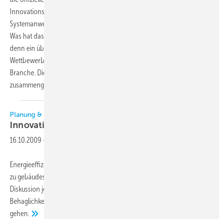
Innovationsnetzwerkes nesa Netzwerk für energetische
Systemanwendungen statt. Aber wieso wird hier darüber berichtet?
Was hat das mit unserer Branche zu tun? Sehr viel, wie wir meinen,
denn ein übergreifender Systemgedanke wird künftig entscheidende
Wettbewerbsvorteile bringen und zwar besonders für unsere
Branche. Die KK hat daher einige Informationen zu diesem Projekt
zusammengetragen und mit den Verantwortlichen
gesprochen.
Planung & Technik
Innovationen in der
Klimatechnik
16.10.2009
-
Energieeffizienz ist das zentrale Thema in der politischen Diskussion
zu gebäudespezifischen Themen. Sehr oft werden in der hitzigen
Diskussion jedoch Vorschläge unterbreitet, die zulasten der
Behaglichkeitsparameter Luftqualität, Temperatur und Feuchtigkeit
gehen.