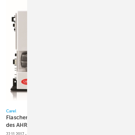
Carel
Carel
Flaschenkühlersteuerung unter den Finalisten
des AHR Innovation
Award
22.11.2017
-
Heez, die Komplettlösung von Carel für die Ansteuerung