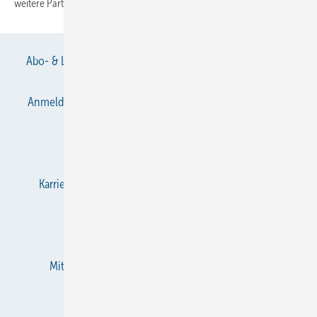
weitere Partner hatten gute Wünsche
übermittelt.
Abo- & Leserservice
AGB
Alle Inhalte chronologisch
Anmelden
Anmeldung & Registrierung
Datenschutz
E-Paper
Gentner Verlag
Impressum
Karriere bei Gentner
KältenKlub
KK abonnieren
Team
Mediaservice
Mitgliedschaften und Engagement
Newsletter
RSS-Feed
Privacy Manager