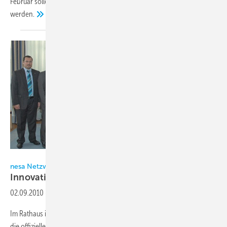
Februar sollen die Gewinner des AHR Innovationspreises geehrt
werden.
Foto: Gerd Emich, Frankenpost
nesa Netzwerk für energetische Systemanwendungen
Innovation made in
Franken
02.09.2010
-
Im Rathaus in Kulmbach fand am Freitag, den 30.7.2010 um 16:30 Uhr
die offizielle Auftaktveranstaltung des seit dem 1.7.2010 existierenden