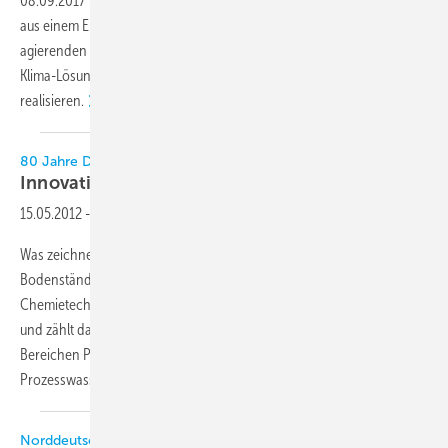
08.09.2017
-
Die KKL Klimatechnik-Vertriebs GmbH entwickelte sich
aus einem Ein-Mann-Handwerksbetrieb zu einem deutschlandweit
agierenden Fachunternehmen mit 230 Mitarbeitern, die Kälte- und
Klima-Lösungen für Privat- und Großkunden planen und
realisieren.
80 Jahre Dr. Hartmann Chemietechnik
Innovation made by
Tradition
15.05.2012
-
Was zeichnet ein typisch schwäbisches Traditionsunternehmen aus?
Bodenständigkeit, Fleiß und Erfindungsgeist. Dr. Hartmann
Chemietechnik geht diesen Erfolgsweg konsequent seit 80 Jahren
und zählt damit zu Deutschlands erfahrensten Spezialisten in den
Bereichen Prozesswasserbehandlung und
Prozesswasseroptimierung.
Norddeutsche Kälte-Fachschule