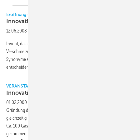
Eröffnung des Technologie Centers InVent
Innovation und
Ventilation
12.06.2008
-
Invent, das englische Wort für erfinden, stellt auch eine
Verschmelzung der Wörter Innovation und Ventilation dar. Beide
Synonyme spielen bei Ziehl-Abegg seit nahezu hundert Jahren eine
entscheidende
Rolle.
VERANSTALTUNGEN
Innovationen für die
Zukunft
01.02.2000
-
Der Anlaß war nicht zuerst wegen der 35 Jahre seit
Gründung des ILK bemerkenswert, sondern auch wegen der
gleichzeitig fast vergangenen 10 Jahre nach Neugründung des ILK.
Ca. 100 Gäste aus Wissenschaft, Wirtschaft und Technik waren
gekommen, um an der Jubiläumsveranstaltung teilzunehmen. Viele