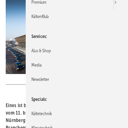
Premium
KältenKlub
Services
Abo & Shop
Media
Newsletter
MesseNürnberg
Specials
Eines ist bereits sicher: die fünfte Ausgabe der Chillventa
vom 11. bis 13. Oktober 2016 auf dem Messegelände in
Kältetechnik
Nürnberg wird erneut ein maßgeblicher internationaler
Branchentreff der Kälte-, Klima-, Lüftungs- und
Klimatechnik