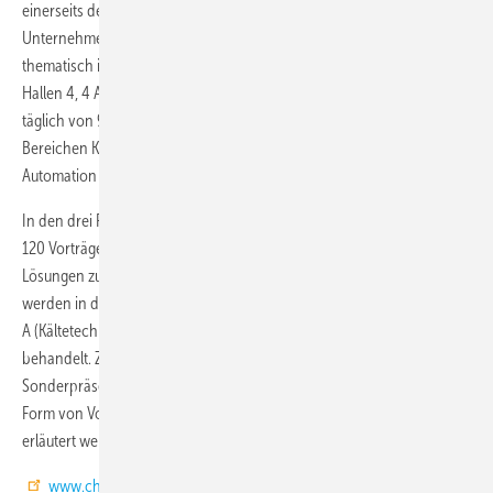
einerseits den gestiegenen Flächenanforderungen der ausstellenden
Unternehmen genügen, andererseits aber auch neue Aussteller
thematisch im geeigneten Umfeld platzieren. Konkret wurden die
Hallen 4, 4 A, 5, 6, 7, 7 A, 8 und 9 für die Chillventa reserviert, um
täglich von 9 bis 18 Uhr Exponate und Dienstleistungen aus den
Bereichen Kälte-, Klima-, Lüftungs-, Isolier- und MSR-Technik,
Automation und Wärmepumpen zu zeigen.
In den drei Fachforen werden die Referenten ihre Themen in über
120 Vorträgen vorstellen. Die neuesten Produktentwicklungen und
Lösungen zu den Themen Energieeffizienz und Energieeinsparung
werden in der Halle 9 (Anwendungen, Ausbildung und Regelwerke), 7
A (Kältetechnik) und 4 A (Klimatisierung, Lüftung und Wärmepumpen)
behandelt. Zudem können sich die Messebesucher bei der
Sonderpräsentation Rechenzentren über innovative Lösungen, die in
Form von Vorträgen über einschlägige Produkte und Dienstleistungen
erläutert werden, informieren.
www.chillventa.de