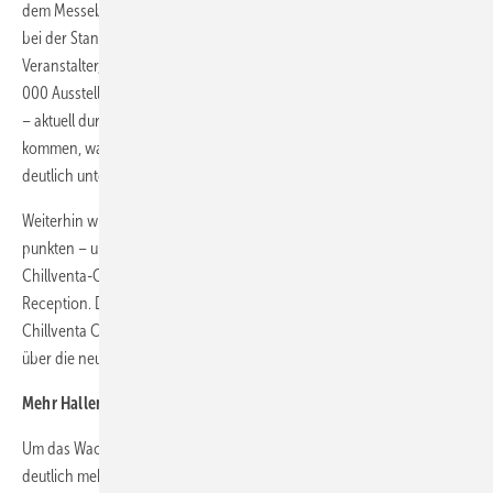
dem Messebeginn steht es bereits fest, dass bei den Ausstellern und
bei der Standfläche die Ergebnisse aus 2014 übertreffen werden. Der
Veranstalter, die NürnbergMesse, rechnet beispielsweise mit rund 1
000 Ausstellern, 2014 waren es 984. Wieder dürften sie mit Mehrheit
– aktuell durchschnittlich über 65 Prozent – aus dem Ausland
kommen, was die internationale Bedeutung der Leitmesse Chillventa
deutlich unterstreicht.
Weiterhin will man mit dem Motto „Chillventa Connecting Experts“
punkten – und erfüllt es mit Taten: Unter anderem mit Aktivitäten wie
Chillventa-Opening, dem Chillventa Evening oder der Indian
Reception. Den Auftakt bildet am 10. Oktober jedoch wie immer der
Chillventa Congress. Dort können sich Fachbesucher einen Tag lang
über die neuesten Trends und Entwicklungen informieren.
Mehr Hallenfläche und Fachforen mit breiter Palette
Um das Wachstum der Chillventa abzusichern, hat der Veranstalter
deutlich mehr Ausstellungsfläche bereitgestellt. Damit will man