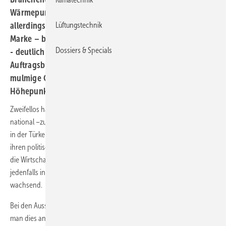
Wärmepumpentechnik werden. Abzuwarten bleibt
allerdings, ob die Besucherzahl erneut die 30 000er-
Lüftungstechnik
Marke – bisher kamen über 50 Prozent aus dem Ausland
Dossiers & Specials
- deutlich überwinden wird. Denn trotz voller
Auftragsbücher in den relevanten Branchen bleibt das
mulmige Gefühl, dass die „Party“ in nächster Zeit ihren
Höhepunkt erreicht haben könnte.
Zweifellos hat sich das politische Umfeld – international und auch
national –zuletzt klar verschlechtert; der fast sichere „Brexit“, die Lage
in der Türkei sowie die weiterhin virulente Flüchtlingsproblematik mit
ihren politischen Auswirkungen drücken auf die Stimmung – wird sich
die Wirtschaft dem auf Dauer entziehen können? Zuletzt zeigte sie sich
jedenfalls insgesamt robust, wenn auch nicht mehr dynamisch
wachsend.
Bei den Ausstellern zumindest herrscht weiterhin Optimismus, macht
man dies an den bisherigen Messezahlen fest. Wenige Wochen vor