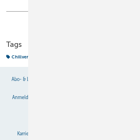
Teilen
Link kopieren
Tags
Chillventa
Rekord
Abo- & Leserservice
AGB
Alle Inhalte chronologisch
Anmelden
Anmeldung & Registrierung
Datenschutz
E-Paper
Gentner Verlag
Impressum
Karriere bei Gentner
KältenKlub
KK abonnieren