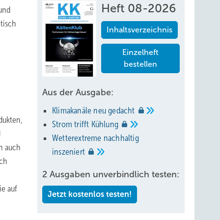
Heft 08-2026
 und
etisch
Inhaltsverzeichnis
Einzelheft
bestellen
Aus der Ausgabe:
Klimakanäle neu
gedacht
dukten,
Strom trifft
Kühlung
d
Wetterextreme nachhaltig
en auch
inszeniert
ich
2 Ausgaben unverbindlich testen:
ie auf
Jetzt kostenlos testen!