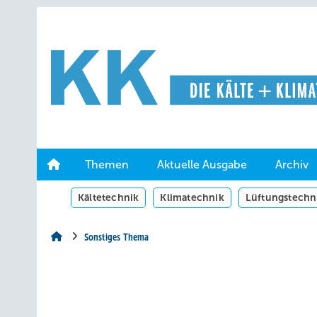
Springe
Springe
Springe
auf
auf
auf
Hauptinhalt
Hauptmenü
SiteSearch
Themen
Aktuelle Ausgabe
Archiv
Kältetechnik
Klimatechnik
Lüftungstechn
Sonstiges Thema