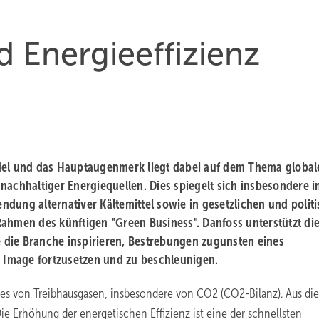
d Energieeffizienz
ndel und das Hauptaugenmerk liegt dabei auf dem Thema global
chhaltiger Energiequellen. Dies spiegelt sich insbesondere i
dung alternativer Kältemittel sowie in gesetzlichen und polit
n Rahmen des künftigen "Green Business". Danfoss unterstützt di
 die Branche inspirieren, Bestrebungen zugunsten eines
Image fortzusetzen und zu beschleunigen.
ßes von Treibhausgasen, insbesondere von CO2 (CO2-Bilanz). Aus di
 Die Erhöhung der energetischen Effizienz ist eine der schnellsten