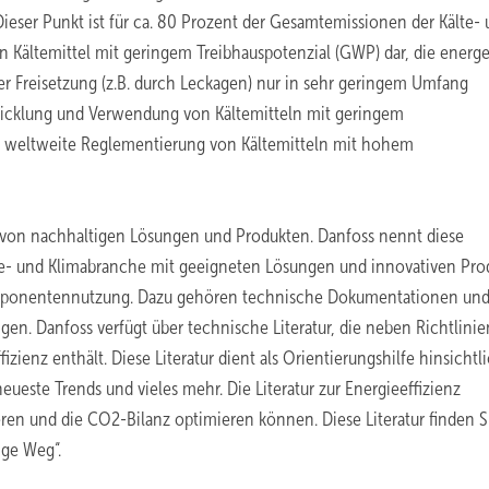
ser Punkt ist für ca. 80 Prozent der Gesamtemissionen der Kälte-
en Kältemittel mit geringem Treibhauspotenzial (GWP) dar, die energ
arer Freisetzung (z.B. durch Leckagen) nur in sehr geringem Umfang
twicklung und Verwendung von Kältemitteln mit geringem
die weltweite Reglementierung von Kältemitteln mit hohem
tz von nachhaltigen Lösungen und Produkten. Danfoss nennt diese
lte- und Klimabranche mit geeigneten Lösungen und innovativen Pro
ponentennutzung. Dazu gehören technische Dokumentationen un
en. Danfoss verfügt über technische Literatur, die neben Richtlini
zienz enthält. Diese Literatur dient als Orientierungshilfe hinsichtl
eueste Trends und vieles mehr. Die Literatur zur Energieeffizienz
ren und die CO2-Bilanz optimieren können. Diese Literatur finden S
ige Weg“.