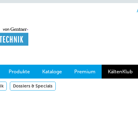
Produkte
Kataloge
Premium
KältenKlub
ik
Dossiers & Specials