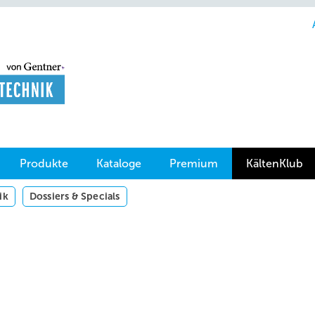
Produkte
Kataloge
Premium
KältenKlub
ik
Dossiers & Specials