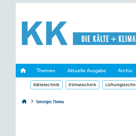
Springe
Springe
Springe
auf
auf
auf
Hauptinhalt
Hauptmenü
SiteSearch
Themen
Aktuelle Ausgabe
Archiv
Kältetechnik
Klimatechnik
Lüftungstechn
Sonstiges Thema