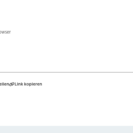
rowser
eilen
Link kopieren