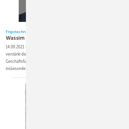
Frigotechnik / Dahche
Frigotechnik
Wassim Dahche weiterer
Geschäftsführer
14.09.2021
-
Im Zuge des weiteren Ausbaus ihrer Vertriebsaktivitäten
verstärkt die Frigotechnik Handels-GmbH zum 1. Oktober 2021 die
Geschäftsführung mit Wassim Dahche (41), der zukünftig
insbesondere die vertriebliche Ausrichtung verantworten
wird.