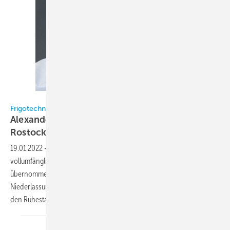
Frigotechnik / Wahler
Frigotechnik
Alexander Wahler ist Niederlassungsleiter
Rostock
19.01.2022
-
Seit dem 1. Januar 2022 hat Alexander Wahler (37)
vollumfänglich die Leitung der Frigotechnik-Niederlassung Rostock
übernommen. Er tritt die Nachfolge des langjährigen
Niederlassungsleiters Peter Böldt an, der zum Ende des Jahres 2021 in
den Ruhestand gegangen
ist.