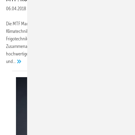
06.04.2018
-
Die MTF Marken-Distributions GmbH, exklusiver Partner für Samsung
Klimatechnik, Wärmepumpen und Prozesskühlung, und die
Frigotechnik Handels-GmbH gehen ab dem 1. April 2018 eine
Zusammenarbeit ein. Im ersten Schritt werden ausgesuchte,
hochwertige Samsung Klimageräte aus dem Programm RAC/FJM
und...