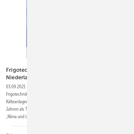
Bild: Frigotechnik / Möller
Frigotechnik ➔ Dirk Möller neuer
Niederlassungsleiter
03.09.2021
-
Zum 1. August 2021 hat Dirk Möller (50) die Leitung der
Frigotechnik-Niederlassung Stuttgart (Gerlingen) übernommen. Er ist
Kälteanlagenbauer mit jahrelanger Großhandelserfahrung. Nach acht
Jahren als Techniker bei der GC-Gruppe (SHK), in der Fachabteilung
„Klima und Lüftung“, kam Möller 2010
zu...