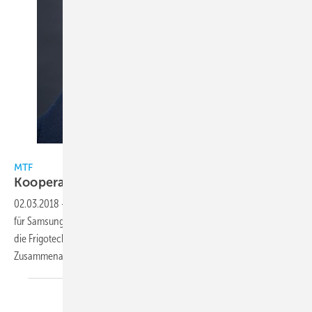
MTF
MTF
Kooperation mit
Frigotechnik
02.03.2018
-
Die MTF Marken-Distributions GmbH, exklusiver Partner
für Samsung Klimatechnik, Wärmepumpen und Prozesskühlung, und
die Frigotechnik Handels-GmbH gehen ab dem 1. April 2018 eine
Zusammenarbeit
ein.