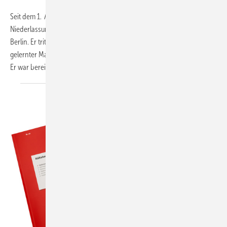
Seit dem 1. April 2017 ist Michael Köhnen (51), bisher stellvertretender
Niederlassungsleiter, neuer Leiter der Frigotechnik Niederlassung
Berlin. Er tritt die Nachfolge von Herrn Andreas Pank an. Köhnen ist
gelernter Marketing-Fachkaufmann sowie Installateur für Haustechnik.
Er war bereits
Key-...