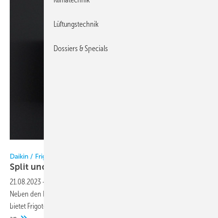
Lüftungstechnik
Dossiers & Specials
Daikin
Daikin / Frigotechnik
Split und Sky Air jetzt auch bei
Frigotechnik
21.08.2023
-
Frigotechnik und Daikin bauen ihre Zusammenarbeit aus.
Neben den Produktbereichen Gewerbekälte und Heizungstechnik
bietet Frigotechnik auch die Produktserien Split und Sky Air von Daikin