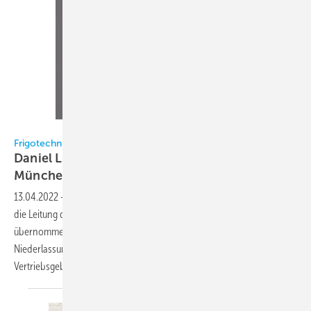
Frigotechnik / Lang
Frigotechnik
Daniel Lang neuer Niederlassungsleiter
München
13.04.2022
-
Seit dem 1. April 2022 hat Daniel Lang (31) vollumfänglich
die Leitung der Frigotechnik-Niederlassung München (Garching)
übernommen. Er verantwortet die Führung sowie Organisation der
Niederlassung und ist zentraler Ansprechpartner für das
Vertriebsgebiet München und
Umgebung.