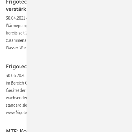
Frigotechnik: Zusammenarbeit mit Daikin
verstärkt
30.04.2021
-
Seit dem 1. April 2021 ergänzt Frigotechnik sein
Wärmepumpen-Programm durch Geräte von Daikin, nachdem man
bereits seit 2020 im Bereich Gewerbekälte (Kälteanlagen von Zanotti)
zusammenarbeitet. Zum Verkaufsstart bilden die Hochtemperatur Luft-
Wasser-Wärmepumpen Daikin Altherma 3 H HAT
den...
Frigotechnik: Partnerschaft mit
Daikin
30.06.2020
-
Die Frigotechnik Handels-GmbH erweitert das Angebot
im Bereich Gewerbekälte um Mono- und Bi-Block-Serien (Split-
Geräte) der Daikin-Tochter Zanotti. Damit reagiert man auf den
wachsenden Bedarf, vor allem in der Lebensmittelbranche, an
standardisierten Lösungen für die Gewerbekälte.
www.frigotechnik...
MTF:
Kooperation mit
Frigotechnik