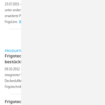
2
23.07.2015
-
Auf über 170 m
Ausstellungsfläche zeigt Frigotechnik
unter anderem sein Programm für die CO
-Technik und eine
2
erweiterte Produktpalette im Bereich der VRF-Klimasystem-Palette
FrigoLine.
PRODUKTINNOVATIONEN AUF DER CHILLVENTA
Frigotechnik: Schaltschränke individuell
bestückbar
09.10.2012
-
Eine neue Serie von Kompaktschaltschränken mit
integrierter Steuerung für elektronische Expansionsventile,
Deckenluftkühler mit EC-Ventilatoren und Verflüssigungssätze wird
Frigotechnik den Interessenten
erläutern.
Frigotechnik ➔ Andreas Pank neuer NL-Leiter