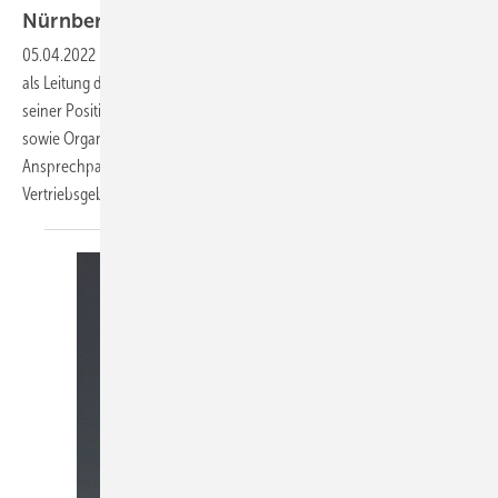
Nürnberg
05.04.2022
-
Zum 1. April 2022 hat Michael Hubatsch (57) die Funktion
als Leitung der Frigotechnik-Niederlassung Nürnberg angetreten. In
seiner Position als Niederlassungsleiter verantwortet er die Führung
sowie Organisation der Niederlassung und ist zentraler
Ansprechpartner für die Frigotechnik-Klima- und Kältefachkunden im
Vertriebsgebiet Nürnberg und
Umgebung.