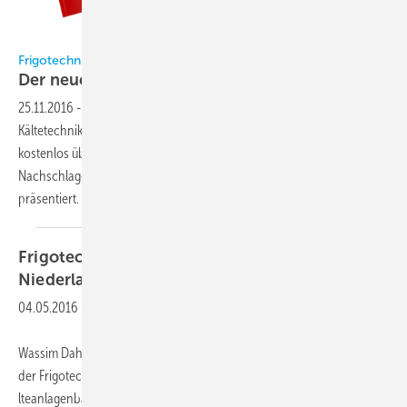
Frigotechnik
Frigotechnik
Der neue Artikelkatalog ist
da
25.11.2016
-
Die nunmehr 16. Auflage des Artikelkatalogs für
Kältetechnik ist fertiggestellt und für Kunden der Frigotechnik
kostenlos über die jeweiligen Niederlassungen erhältlich. Das
Nachschlagewerk wird erstmals mit zwei wesentlichen Neuerungen
präsentiert.
Frigotechnik
Dahche neuer
Niederlassungsleiter
Hamburg
04.05.2016
-
Wassim Dahche (36) ist seit Anfang M채rz dieses Jahres neuer Leiter
der Frigotechnik-Niederlassung in Hamburg. Der gelernte K채
lteanlagenbauer und Meister war nach einigen Stationen in der K채