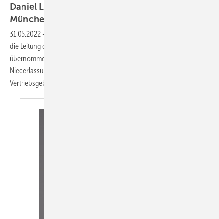
Daniel Lang neuer Niederlassungsleiter
München
31.05.2022
-
Seit dem 1. April 2022 hat Daniel Lang (31) vollumfänglich
die Leitung der Frigotechnik-Niederlassung München (Garching)
übernommen. Er verantwortet die Führung sowie Organisation der
Niederlassung und ist zentraler Ansprechpartner für das
Vertriebsgebiet München und Umgebung. Lang ist
gelernter...