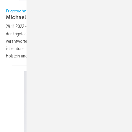
Bild:Frigotechnik / Geerdts
Frigotechnik
Michael Geerdts
Niederlassungsleiter
29.11.2022
-
Michael Geerdts (42) hat am 1. August 2022 die Leitung
der Frigotechnik-Niederlassung Hamburg übernommen. Er
verantwortet die Führung sowie Organisation der Niederlassung und
ist zentraler Ansprechpartner im Vertriebsgebiet Hamburg, Schleswig-
Holstein und in weiten Teilen Niedersachsens.
Der...