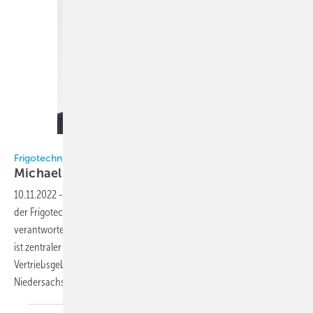
Frigotechnik / Geerdts
Frigotechnik
Michael Geerdts Niederlassungsleiter
Hamburg
10.11.2022
-
Michael Geerdts (42) hat am 1. August 2022 die Leitung
der Frigotechnik-Niederlassung Hamburg übernommen. Er
verantwortet die Führung sowie Organisation der Niederlassung und
ist zentraler Ansprechpartner für die Kälte- und Klimafachkunden im
Vertriebsgebiet Hamburg, Schleswig-Holstein und in weiten Teilen
Niedersachsen.