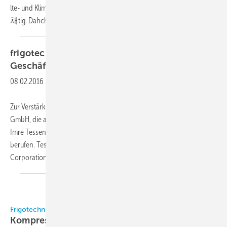
lte- und Klimatechnik zuletzt als Projektleiter im technischen Vertrieb t
채tig. Dahche soll den
Servicegrad...
frigotechnik
Imre Tessenyi verstärkt
Geschäftsführung
08.02.2016
-
Zur Verstärkung der Geschäftsführung der Frigotechnik Handels-
GmbH, die aus Kuno Holz und Joachim Holz besteht, wurde Dipl.-Ing.
Imre Tessenyi(50) zum 1. Januar 2016 als weiterer Geschäftsführer
berufen. Tessenyi war nach Stationen bei der NTN Bearing
Corporation und bei der Frigoblock
Grosskopf...
Frigotechnik
Frigotechnik | NEUES ZUR CHILLVENTA
Kompressionskälteanlagen ganz
individuell