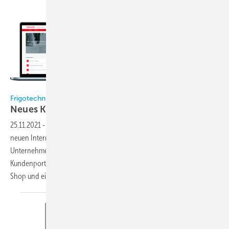
Frigotechnik
Frigotechnik
Neues
Kundenportal
25.11.2021
-
Zum 30. November 2021 stellt Frigotechnik auf einen
neuen Internetauftritt um. Neben einer verbesserten
Unternehmenswebseite, wird den Kunden der Zugriff auf ein
Kundenportal eröffnet, dass sich aus einem überarbeiteten Online-
Shop und einer Katalogdatenbank
zusammensetzt.