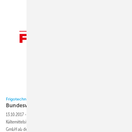
Frigotechnik
Frigotechnik
Bundesweiter
Kältemittel-Praxistreff
13.10.2017
-
Um seine Kunden auf die sich zuspitzende
Kältemittelsituation vorzubereiten, startet die Frigotechnik Handels-
GmbH ab dem 17. Oktober 2017 an zehn Veranstaltungsorten einen