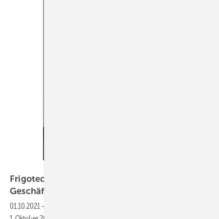
Bild: Frigotechnik / Dahche
Frigotechnik ➔ Wassim Dahche weiterer
Geschäftsführer
01.10.2021
-
Die Frigotechnik Handels-GmbH verstärkte zum
1. Oktober 2021 die Geschäftsführung mit Wassim Dahche (41), der