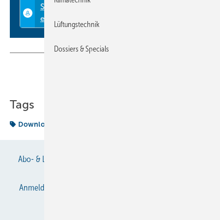
Lüftungstechnik
Dossiers & Specials
Teilen
Link kopieren
Tags
Download
Abo- & Leserservice
AGB
Alle Inhalte chronologisch
Anmelden
Anmeldung & Registrierung
Datenschutz
E-Paper
Gentner Verlag
Impressum