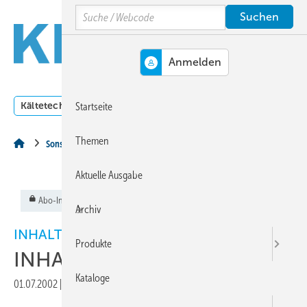
Springe
Springe
Springe
Search
auf
auf
auf
Hauptinhalt
Hauptmenü
SiteSearch
MENÜ
Kältetechnik
Klimatechnik
Lüftungstechnik
Dossi
Startseite
Themen
Sonstiges Thema
Aktuelle Ausgabe
Abo-Inhalt
Archiv
INHALT
Produkte
INHALT
Kataloge
01.07.2002
|
Veröffentlicht in
Ausgabe 07-2002