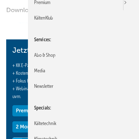
Premium
Downloads:
KältenKlub
INHALT
Services
Jetzt weiterlesen und profitieren.
Abo & Shop
+ KK E-Paper-Ausgabe – jeden Monat neu
Media
+ Kostenfreien Zugang zu unserem Online-Archiv
+ Fokus KK: Sonderhefte (PDF)
Newsletter
+ Webinare und Veranstaltungen mit Rabatten
uvm.
Specials
Premium Mitgliedschaft
Kältetechnik
2 Monate kostenlos testen
Klimatechnik