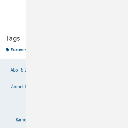
Teilen
Link kopieren
Tags
Eurovent
Zertifizierung
Abo- & Leserservice
AGB
Alle Inhalte chronologisch
Anmelden
Anmeldung & Registrierung
Datenschutz
E-Paper
Gentner Verlag
Impressum
Karriere bei Gentner
KältenKlub
KK abonnieren