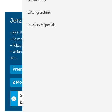
Lüftungstechnik
Jetzt weiterlesen und profitieren.
Dossiers & Specials
+ KK E-Paper-Ausgabe – jeden Monat neu
+ Kostenfreien Zugang zu unserem Online-Archiv
+ Fokus KK: Sonderhefte (PDF)
+ Webinare und Veranstaltungen mit Rabatten
uvm.
Premium Mitgliedschaft
2 Monate kostenlos testen