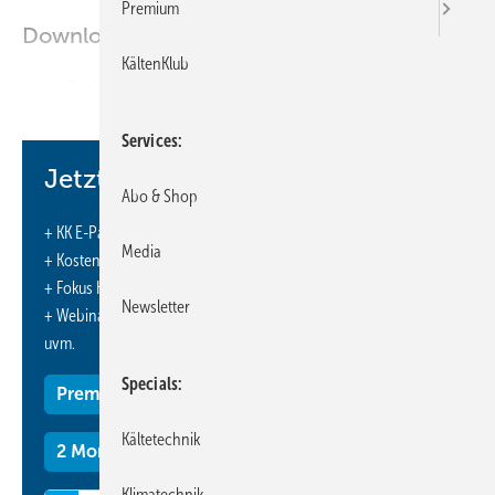
Premium
Downloads:
KältenKlub
Produkte
Services
Jetzt weiterlesen und profitieren.
Abo & Shop
+ KK E-Paper-Ausgabe – jeden Monat neu
Media
+ Kostenfreien Zugang zu unserem Online-Archiv
+ Fokus KK: Sonderhefte (PDF)
Newsletter
+ Webinare und Veranstaltungen mit Rabatten
uvm.
Specials
Premium Mitgliedschaft
Kältetechnik
2 Monate kostenlos testen
Klimatechnik