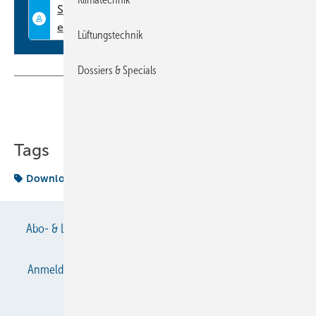
Lüftungstechnik
Dossiers & Specials
Teilen
Link kopieren
Tags
Download
Produkt
Abo- & Leserservice
AGB
Alle Inhalte chronologisch
Anmelden
Anmeldung & Registrierung
Datenschutz
E-Paper
Gentner Verlag
Impressum