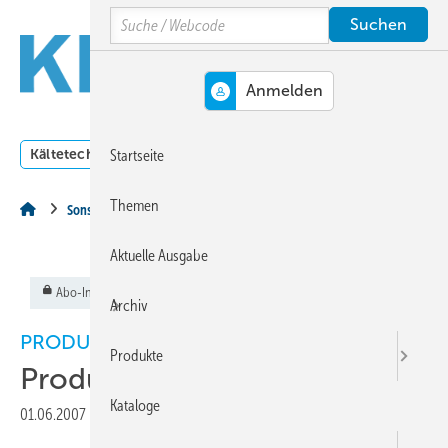
Springe
Springe
Springe
Search
auf
auf
auf
Hauptinhalt
Hauptmenü
SiteSearch
MENÜ
Kältetechnik
Klimatechnik
Lüftungstechnik
Dossi
Startseite
Themen
Sonstiges Thema
Aktuelle Ausgabe
Abo-Inhalt
Archiv
PRODUKTE
Produkte
Produkte
Kataloge
01.06.2007
|
Veröffentlicht in
Ausgabe 06-2007