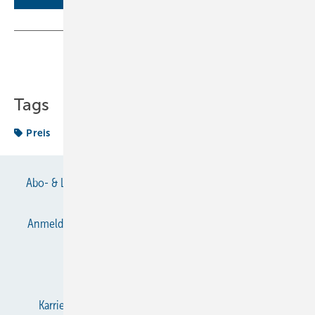
Teilen
Link kopieren
Tags
Preis
Abo- & Leserservice
AGB
Alle Inhalte chronologisch
Anmelden
Anmeldung & Registrierung
Datenschutz
E-Paper
Gentner Verlag
Impressum
Karriere bei Gentner
KältenKlub
KK abonnieren