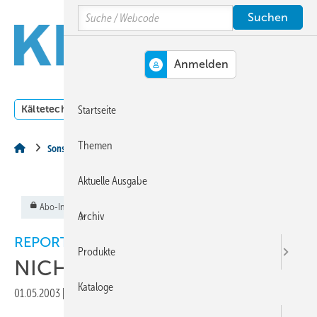
Springe
Springe
Springe
Search
auf
auf
auf
Hauptinhalt
Hauptmenü
SiteSearch
MENÜ
Kältetechnik
Klimatechnik
Lüftungstechnik
Dossi
Startseite
Themen
Sonstiges Thema
Aktuelle Ausgabe
Abo-Inhalt
Archiv
REPORTAGE
Produkte
NICHT um jeden Preis
Kataloge
01.05.2003
|
Veröffentlicht in
Ausgabe 05-2003