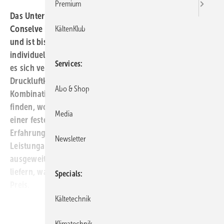
Premium
Das Unternehmen MTA wurde 1982 im italienischen
Conselve in der Provinz Padua gegründet. Das Ziel war
KältenKlub
und ist bis zum heutigen Tag die Herstellung von auf den
individuellen Kunden zugeschnittenen Produkten, wobei
Services
es sich vereinfacht gesagt um die beiden Kernbereiche
Druckluftkühlung und Kaltwasser handelt. Diese
Abo & Shop
Kombination ist vor allem im industriellen Bereich zu
finden, wo die Marke MTA nicht nur in Deutschland zu
Media
einer festen Größe geworden ist. Aufbauend auf die
Erfahrungen aus der industriellen Kühlung wurde das
Newsletter
Leistungangebot sinnigerweise auch hin zur Klima-Kälte
ausgeweitet, und auch hier gilt für das MTA-Team: Wir
liefern, was der Kunde wünscht jedoch nicht um jeden
Specials
Preis.
Kältetechnik
Downloads:
Klimatechnik