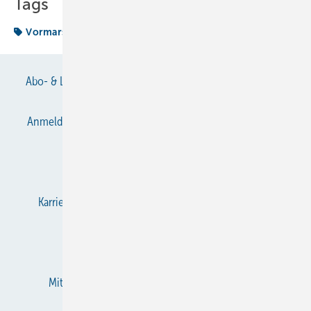
Tags
Vormarsch
Abo- & Leserservice
AGB
Alle Inhalte chronologisch
Anmelden
Anmeldung & Registrierung
Datenschutz
E-Paper
Gentner Verlag
Impressum
Karriere bei Gentner
KältenKlub
KK abonnieren
Team
Mediaservice
Mitgliedschaften und Engagement
Newsletter