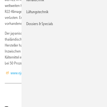
weltweiten HFKW-Phase-Down. Herstellung, Vertrieb und Import von
R22-Klimageräten wird dort ab dem 1. Januar 2018 komplett
Lüftungstechnik
verboten. Entsprechend werden in 2017 allerdings auch noch
vorhandene Lagerbestände abgebaut.
Dossiers & Specials
Der japanische Gigant Daikin hat R32 bereits 2014 auf dem
thailändischen Markt eingeführt und auch andere japanische
Hersteller haben dort den Anteil der R32-Klimageräte gesteigert.
Inzwischen setzen bereits 22 der 156 Marken in Thailand R32 als
Kältemittel ein. Für manche Hersteller liegt der Anteil von R32 bereits
bei 50 Prozent der Produktpalette.
www.ejarn.com
Teilen
Link kopieren