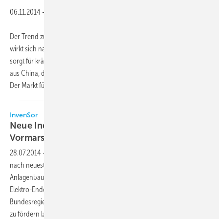
06.11.2014
-
Der Trend zu mehr Energieeffizienz im Geschäft mit Klimageräten
wirkt sich nachhaltig auf das weltweite Verdichtergeschäft aus und
sorgt für kräftiges Wachstum drehzahlgeregelter Modelle, so heißt es
aus China, dem weltweit größten Standort für Verdichterherstellung.
Der Markt
für...
InvenSor
Neue Industrieanwendungen auf dem
Vormarsch
28.07.2014
-
Kälte- und Klimaanlagen verbrauchen in Deutschland
nach neuesten Zahlen des Verbands Deutscher Maschinen- und
Anlagenbau (VDMA) immer noch circa 15 Prozent der gesamten
Elektro-Endenergie. Schon lange versucht man daher von Seiten der
Bundesregierung, die Anschaffung energiesparender Kältemaschinen
zu fördern bzw. zu forcieren. Einen immer größer werdenden Beitrag