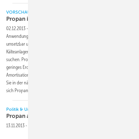
VORSCHAU
Propan ist auf dem
Vormarsch
02.12.2013
-
Trotz besonderer Sicherheitsstandards sind Propan-
Anwendungen nach Meinung der Initiative eurammon einfach
umsetzbar und finden zunehmend Anklang bei Planern, die für neue
Kälteanlagen eine ökologisch und energetisch nachhaltige Lösung
suchen. Propan trägt nicht zum Treibhauseffekt bei und hat ein
geringes Erderwärmungspotenzial. Ein weiterer Vorteil ist die kurze
Amortisationszeit durch niedrige Energie- und Betriebskosten. Lesen
Sie in der nächsten KK Fallbeispiele, die zeigen, in welchen Bereichen
sich Propan besonders
eignet.
Politik & Umwelt
Propan auf dem
Vormarsch
13.11.2013
-