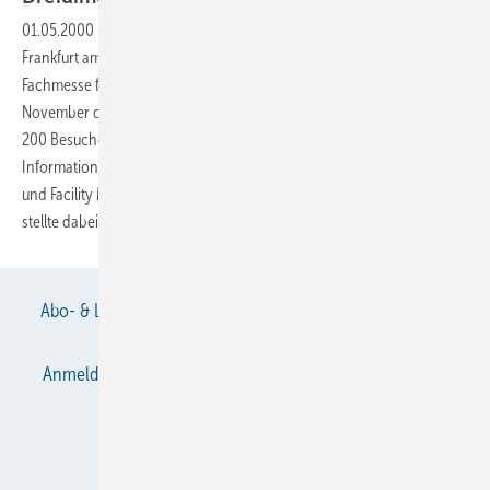
01.05.2000
-
Zufriedenheit auf ganzer Linie vermeldete die ACS in
Frankfurt am Main. Mit dem besten Ergebnis seit 16 Jahren schloß die
Fachmesse für Computersysteme im Bauwesen im vergangenen
November die Pforten. 251 Aussteller bedeutete einen Rekord. Die 11
200 Besucher bekamen einen Überblick über die aktuellen
Informationsund Kommunikationstechnologien für alle am Bauprozeß
und Facility Management Beteiligten geboten. Das Thema Internet
stellte dabei einen wichtigen Trend
dar.
Abo- & Leserservice
AGB
Alle Inhalte chronologisch
Anmelden
Anmeldung & Registrierung
Datenschutz
E-Paper
Gentner Verlag
Impressum