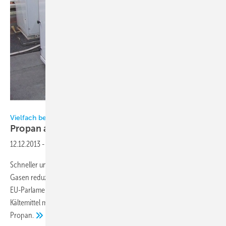
eurammon
Vielfach bewährt und zunehmend gefragt
Propan auf dem
Vormarsch
12.12.2013
-
Schneller und strikter als erwartet sollen Betreiber den Einsatz von F-
Gasen reduzieren diese Empfehlung hat der Umweltausschuss des
EU-Parlaments Ende Juni verkündet. Daher rücken nun natürliche
Kältemittel mehr denn je in den Fokus wie etwa der Kohlenwasserstoff
Propan.