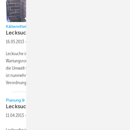
Kältemittellecks die sprichwörtliche Stecknadel im Heuhaufen?
Lecksuche auf dem
Vormarsch
16.05.2013
-
Lecksuche ist ein kniffliger, aber unerlässlicher Teil der
Wartungsroutine eines jeden Technikers. Sie ist nicht nur wichtig, um
die Umwelt vor potenziell gefährlichen Chemikalien zu schützen, sie
ist nunmehr auch gesetzlich vorgeschrieben definiert in der F-Gase-
Verordnung.Brad Bray,
GB-Hampshire
Planung & Technik
Lecksuche auf dem
Vormarsch
11.04.2013
-
Lecksuche ist ein kniffliger, aber unerlässlicher Teil der