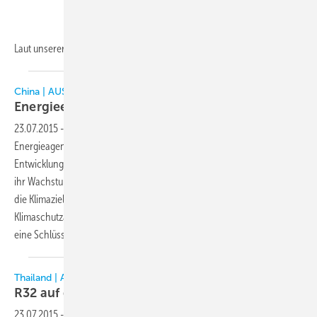
Laut unserer
Analyse...
China | AUS EUROPA UND DER WELT
Energieeffizienz auf dem
Vormarsch
23.07.2015
-
Laut einer neuen Studie der internationalen
Energieagentur IEA benötigten Länder wie China, aber auch andere
Entwicklungsländer in den vergangenen Jahren weniger Energie für
ihr Wachstum. Dennoch seien striktere Maßnahmen erforderlich, um
die Klimaziele und Verpflichtungen gemäß des Pariser
Klimaschutzabkommens zu erreichen. Energieeffizienz komme dabei
eine Schlüsselrolle
zu.
Thailand | AUS EUROPA UND DER WELT
R32 auf dem
Vormarsch
23.07.2015
-
Auf der Messe RHVAC in Bangkok im September zeigte