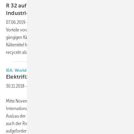
R 32 auf dem Vormarsch – auch in der
Industriekühlung
07.06.2019
-
R32 ist auf dem Vormarsch und wird dank diverser
Vorteile voraussichtlich auch in der Industriekühlung zu einem
gängigen Kältemittel werden. Da es sich bei R32 um ein Reinmolekül-
Kältemittel handelt, lässt es sich darüber hinaus weitaus einfacher
recyceln als Kältemittelgemische. Vorteile
des...
IEA: World Energy Outlook
Elektrifizierung auf dem
Vormarsch
30.11.2018
-
Mitte November wurde der neue Weltenergiebericht der
Internationalen Energieagentur IEA veröffentlicht. Elektrifizierung und
Ausbau der Erneuerbaren stehen ganz oben auf der Agenda. Aber
auch der Rohölkonsum wächst stetig. Regierungen sind zum Handeln
aufgefordert.