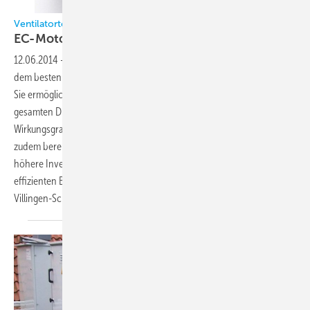
Ventilatortechnik 2.0
EC-Motoren auf dem
Vormarsch
12.06.2014
-
Elektronisch kommutierte Ventilatormotoren sind auf
dem besten Weg, im lüftungstechnischen Alltag Standard zu werden:
Sie ermöglichen eine stufenlose, nahezu lineare Regelung über den
gesamten Drehzahlbereich, bieten deutlich höhere Ventilatoren-
Wirkungsgrade, arbeiten verschleiß- und wartungsfrei und erfüllen
zudem bereits die Vorgaben der zukünftigen ErP 2015. Vermeintlich
höhere Investitionskosten rechnen sich aufgrund der höchst
effizienten Betriebsweise nach kurzer Zeit.
Markus Best,
Villingen-Schwenningen