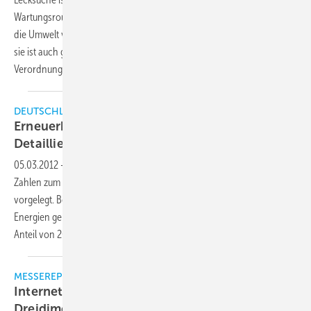
Wartungsroutine eines jeden Technikers. Sie ist nicht nur wichtig, um
die Umwelt vor potenziell gefährlichen Chemikalien zu beschützen,
sie ist auch gesetzlich vorgeschrieben, definiert in der F-Gase-
Verordnung. Zur Wahl stehen
drei...
DEUTSCHLAND
Erneuerbare Energien auf dem Vormarsch:
Detaillierte Ausbauzahlen für
2011
05.03.2012
-
Das deutsche Bundesumweltministerium hat detaillierte
Zahlen zum Ausbau der erneuerbaren Energien im vergangenen Jahr
vorgelegt. Bei der Stromerzeugung konnten die erneuerbaren
Energien geradezu sprunghaft zulegen und kommen nun auf einen
Anteil von 20,1 Prozent im Jahr 2011 (2010: 17,1
Prozent).
MESSEREPORT
Internet-Anwendungen auf dem Vormarsch
Dreidimensional in virtuelle
Welten