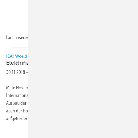
Laut unserer
Analyse...
IEA: World Energy Outlook
Elektrifizierung auf dem
Vormarsch
30.11.2018
-
Mitte November wurde der neue Weltenergiebericht der
Internationalen Energieagentur IEA veröffentlicht. Elektrifizierung und
Ausbau der Erneuerbaren stehen ganz oben auf der Agenda. Aber
auch der Rohölkonsum wächst stetig. Regierungen sind zum Handeln
aufgefordert.