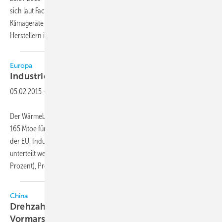
sich laut Fachmagazin JARN, dass sich R32 als Kältemittel im Markt für
Klimageräte in Thailand durchsetzt. So hätte eine Mehrheit von
Herstellern ihre R32-Technologien auf der Messe
ausgestellt.
Europa
Industriewärmepumpen auf dem
Vormarsch
05.02.2015
-
Der Wärmebedarf in der Industrie steht laut Statistiken aus 2010 mit
165 Mtoe für 17 Prozent des Gesamtwärmebedarfs (Primärenergie) in
der EU. Industrielle Anwendungen können dabei in drei Kategorien
unterteilt werden: Prozesse, die Wärme über 400 °C anwenden (57
Prozent), Prozesse, die
Wärme...
China
Drehzahlgeregelte Verdichter auf dem
Vormarsch