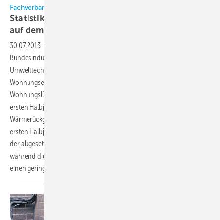
Fachverband Gebäude-Klima e. V. (FGK)
Statistik sieht kontrollierte Wohnungslüftung
auf dem
Vormarsch
30.07.2013
-
Eine gemeinsame Statistik des FGK und des
Bundesindustrieverbandes Deutschland Haus-, Energie- und
Umwelttechnik e. V. (BDH) zeigt, dass immer mehr
Wohnungseigentümer in Deutschland auf den Einsatz kontrollierter
Wohnungslüftung mit Wärmerückgewinnung setzen. So wurden im
ersten Halbjahr 2013 insgesamt 20.515 Wohnungslüftungssysteme mit
Wärmerückgewinnung verkauft. Dies entspricht gegenüber dem
ersten Halbjahr 2012 einem Wachstum von 12,1 Prozent. Die Mehrzahl
der abgesetzten Geräte waren erneut Zentrallüftungsgeräte (19.405),
während die mit einer Wärmepumpe kombinierten Kompaktgeräte nur
einen geringen Anteil ausmachten
(1.110).