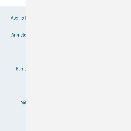
Abo- & Leserservice
AGB
Alle Inhalte chronologisch
Anmelden
Anmeldung & Registrierung
Datenschutz
E-Paper
Gentner Verlag
Impressum
Karriere bei Gentner
KältenKlub
KK abonnieren
Team
Mediaservice
Mitgliedschaften und Engagement
Newsletter
RSS-Feed
Privacy Manager