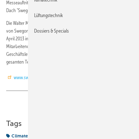
Messeauftritte, Vertrieb usw. werden gemeinschaftlich unter dem
Dach "Swegon" durchgeführt.
Lüftungstechnik
Die Walter Meier (Klima Deutschland) GmbH war im vergangenen April
von Swegon übernommen worden (siehe unsere Meldung vom 29.
Dossiers & Specials
April 2013 im KK-Online-Archiv). Sie erzielte 2012 mit rund 110
Mitarbeitenden einen Umsatz von 37 Mio. Euro. Der langjährige
Geschäftsleiter Hans-Joachim Socher (Bild) wechselte mit seinem
gesamten Team zu Swegon. (SI)
www.swegon.de
Teilen
Link kopieren
Tags
Climate
Swegon