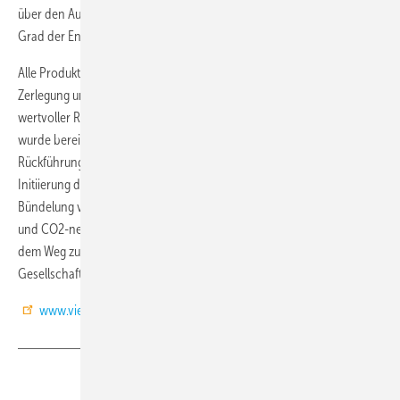
über den Ausstattungsgrad und nicht über einen unterschiedlichen
Grad der Energieausnutzung oder Abgasemissionen.
Alle Produkte sind zu über 90 Prozent recyclingfähig. Um die
Zerlegung und Aufbereitung der Altgeräte und die Rückführung
wertvoller Rohstoffe in den Produktionskreislauf zu garantieren,
wurde bereits 1995 in Kooperation mit dem Dienstleister EGR das
Rückführungssystem Viessmann EGR" für Altanlagen eingeführt. Die
Initiierung der Allianz pro Nachhaltigkeit, einer Onlineplattform zur
Bündelung von Informationen über nachhaltige Gebäudeausstattung
und CO2-neutrale Gebäudeversorgung, war ein weiterer Schritt auf
dem Weg zum Ziel von Viessmann, Nachhaltigkeit im Alltag der
Gesellschaft zu verankern. (RM)
www.viessmann.de
Teilen
Link kopieren