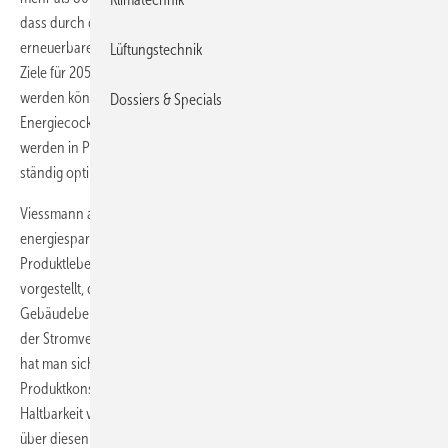
dass durch die Einsparung fossiler Energien und den Einsatz
erneuerbarer Energien die deutschen energie- und klimapolitischen
Lüftungstechnik
Ziele für 2050 schon heute mit marktverfügbarer Technik erreicht
werden können. Mittels eines Energiecontrollings mit Hilfe eines
Dossiers & Specials
Energiecockpits es zeigt den energetischen Status in Echtzeit an -
werden in Produktion und Verwaltung Energieeffizienz und Verbrauch
ständig optimiert.
Viessmann arbeitet darüber hinaus kontinuierlich an der Entwicklung
energiesparender, effizienter Produkte und verfolgt eine
Produktlebenszyklusbetrachtung. Im März 2013 wurden 40 Produkte
vorgestellt, die zur Reduktion des Endenergieeinsatzes im
Gebäudebereich um bis zu 30 Prozent sowie zur Dezentralisierung
der Stromversorgung und damit zur Netzstabilität beitragen. Zudem
hat man sich für eine langlebige, ressourcenschonende
Produktkonstruktion entschieden, unter anderem durch eine
Haltbarkeit von mehr als 20 Jahren und die Vorhaltung der Ersatzteile
über diesen Zeitraum. Die Differenzierung der Produktlinien erfolgt