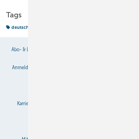
Tags
deutsche
Abo- & Leserservice
AGB
Alle Inhalte chronologisch
Anmelden
Anmeldung & Registrierung
Datenschutz
E-Paper
Gentner Verlag
Impressum
Karriere bei Gentner
KältenKlub
KK abonnieren
Team
Mediaservice