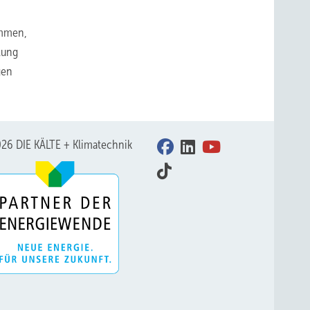
ommen,
lung
gen
26 DIE KÄLTE + Klimatechnik