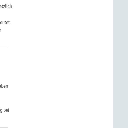
etzlich
eutet
n
haben
g bei