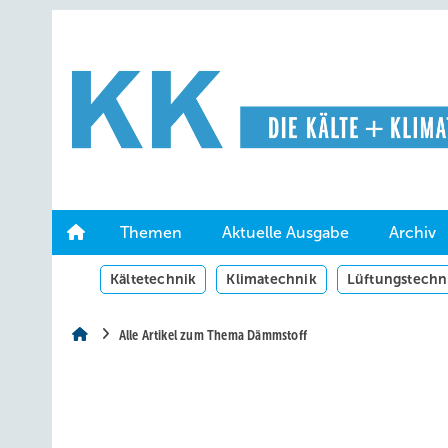
Springe
Springe
Springe
auf
auf
auf
Hauptinhalt
Hauptmenü
SiteSearch
Themen
Aktuelle Ausgabe
Archiv
Kältetechnik
Klimatechnik
Lüftungstechn
Alle Artikel zum Thema Dämmstoff