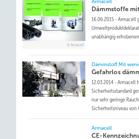
Armacell
Dämmstoffe mi
16.06.2015
-
Armacell 
Umweltproduktdeklarati
unabhängig erhobenen
Armacell
Dämmstoff Mit wenig
Gefahrlos
däm
12.03.2014
-
Armacell 
Sicherheitsstandard ge
nur sehr geringe Rauch
Sicherheitsniveau von
Armacell
CE-Kennzeichnu