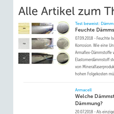
Alle Artikel zum
Test beweist: Dämms
Feuchte Dämm
07.09.2018
-
Feuchte I
Korrosion. Wie eine Unt
Armaflex-Dämmstoffe v
Elastomerdämmstoff stei
von Mineralfaserprodukt
hohen Folgekosten m
Armacell
Welche Dämmsto
Dämmung?
20.07.2018
-
Als einzi