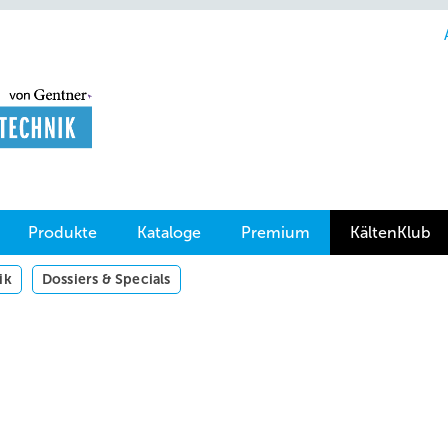
Produkte
Kataloge
Premium
KältenKlub
ik
Dossiers & Specials