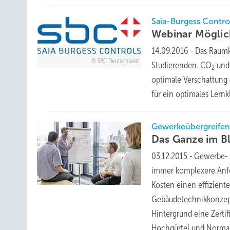
Saia-Burgess Contro
Webinar Möglic
14.09.2016
-
Das Raumk
SBC Deutschland
Studierenden. CO
und 
2
optimale Verschattung
für ein optimales Lern
Gewerkeübergreifen
Das Ganze im
B
03.12.2015
-
Gewerbe- 
immer komplexere Anfo
Kosten einen effizient
Gebäudetechnikkonzept
Hintergrund eine Zerti
Hochgürtel und Norma