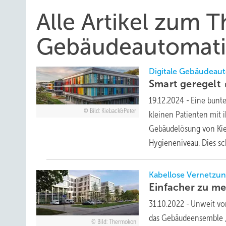
Alle Artikel zum 
Gebäudeautomat
Digitale Gebäudeaut
Smart
geregelt
19.12.2024
-
Eine bunte
Bild: Kieback&Peter
kleinen Patienten mit i
Gebäudelösung von Kie
Hygieneniveau. Dies sc
Kabellose Vernetzu
Einfacher zu m
31.10.2022
-
Unweit vo
das Gebäudeensemble „
Bild: Thermokon