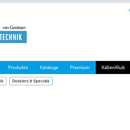
Produkte
Kataloge
Premium
KältenKlub
ik
Dossiers & Specials