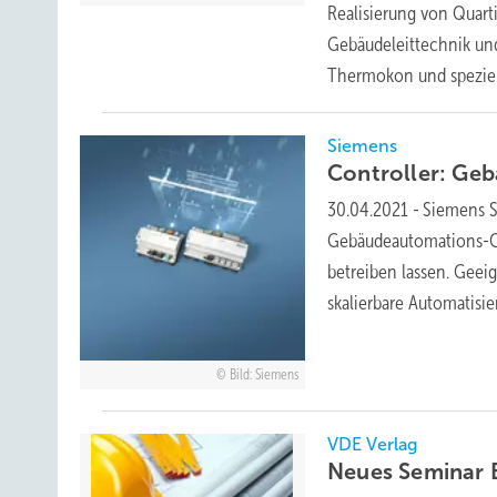
Realisierung von Quart
Gebäudeleittechnik und
Thermokon und speziel
Siemens
Controller: Ge
30.04.2021
-
Siemens S
Gebäudeautomations-Con
betreiben lassen. Geei
skalierbare Automatisi
Bild: Siemens
VDE Verlag
Neues Seminar E