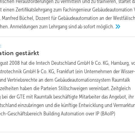
ischen Herausforderungen zu vermitteln und zu trainieren, startet d
t einen Zertifikatslehrgang zum Fachingenieur Gebäudeautomation 
of. Manfred Büchel, Dozent für Gebäudeautomation an der Westfälisc
hen. Anmeldungen zum Lehrgang sind ab sofort
möglich.
:
ation
gestärkt
ugust 2008 hat die Imtech Deutschland GmbH & Co. KG, Hamburg, v
trotechnik GmbH & Co. KG, Frankfurt (ein Unternehmen der Wisser
und Vertriebsrechte an dem Gebäudeautomationssystem Raumtalk
lheiten haben die Parteien Stillschweigen vereinbart. Zeitgleich
ng bei der GTE mit Raumtalk beschäftigte Mitarbeiter das Angebot, ih
tschland einzubringen und die künftige Entwicklung und Vermarktu
ch-Geschäftsbereich Building Automation over IP (BAoIP)