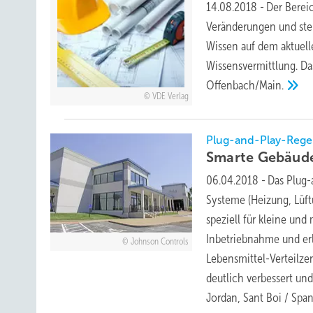
14.08.2018
-
Der Berei
Veränderungen und steh
Wissen auf dem aktuell
Wissensvermittlung. Da
Offenbach/Main.
VDE Verlag
Plug-and-Play-Regel
Smarte
Gebäud
06.04.2018
-
Das Plug-
Systeme (Heizung, Lüft
speziell für kleine und
Inbetriebnahme und erl
Johnson Controls
Lebensmittel-Verteilzen
deutlich verbessert un
Jordan, Sant
Boi / Spa