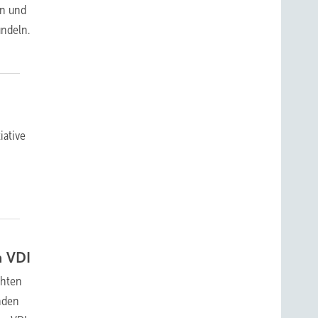
en und
ndeln.
iative
n
VDI
chten
nden