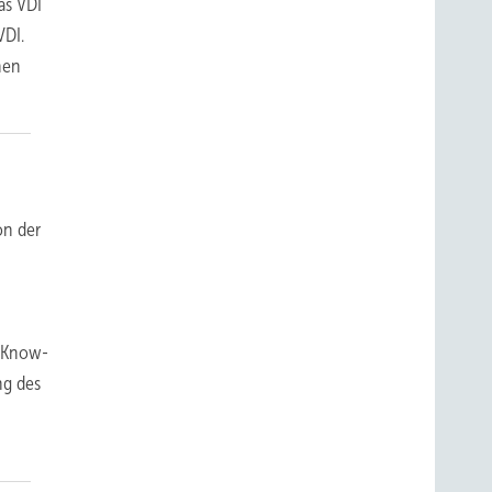
as VDI
VDI.
hen
on der
-
r Know-
ng des