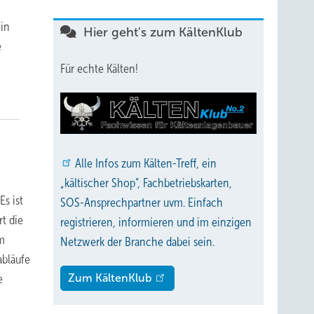
ein
Hier geht's zum KältenKlub
e
Für echte Kälten!
Alle
Infos zum Kälten-Treff, ein
„kältischer Shop“, Fachbetriebskarten,
s ist
SOS-Ansprechpartner uvm. Einfach
rt die
registrieren, informieren und im einzigen
em
Netzwerk der Branche dabei sein.
abläufe
e
Zum KältenKlub