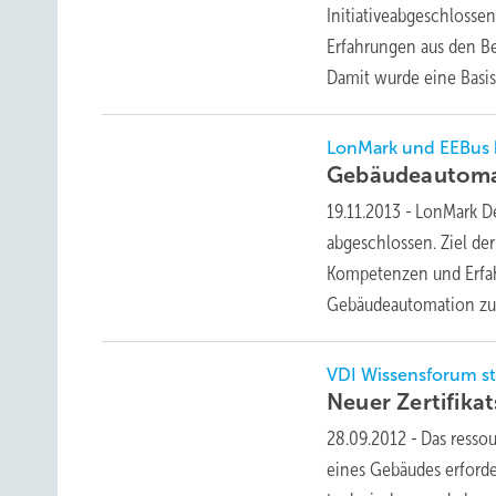
Initiativeabgeschlosse
Erfahrungen aus den B
Damit wurde eine
Basis.
LonMark und EEBus 
Gebäudeautomat
19.11.2013
-
LonMark De
abgeschlossen. Ziel de
Kompetenzen und Erfah
Gebäudeautomation z
VDI Wissensforum st
Neuer Zertifik
28.09.2012
-
Das resso
eines Gebäudes erford