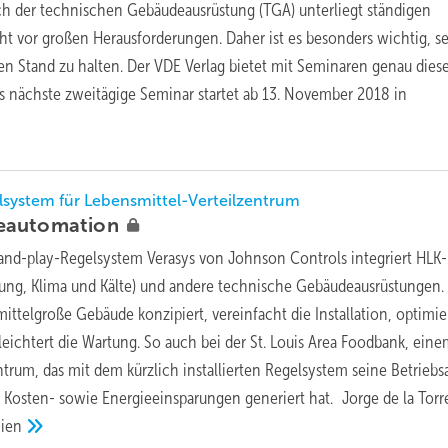
ch der technischen Gebäudeausrüstung (TGA) unterliegt ständigen
t vor großen Herausforderungen. Daher ist es besonders wichtig, s
en Stand zu halten. Der VDE Verlag bietet mit Seminaren genau dies
s nächste zweitägige Seminar startet ab 13. November 2018 in
system für Lebensmittel-Verteilzentrum
eautomation
and-play-Regelsystem Verasys von Johnson Controls integriert HLK-
ung, Klima und Kälte) und andere technische Gebäudeausrüstungen. E
 mittelgroße Gebäude konzipiert, vereinfacht die Installation, optimie
eichtert die Wartung. So auch bei der St. Louis Area Foodbank, ein
trum, das mit dem kürzlich installierten Regelsystem seine Betriebs
d Kosten- sowie Energieeinsparungen generiert hat. Jorge de la Torr
nien