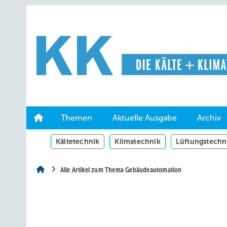
Springe
Springe
Springe
auf
auf
auf
Hauptinhalt
Hauptmenü
SiteSearch
Themen
Aktuelle Ausgabe
Archiv
Kältetechnik
Klimatechnik
Lüftungstechn
Alle Artikel zum Thema Gebäudeautomation