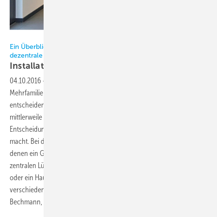
Bilder: Helios Ventilatoren
Ein Überblick für Installateure und Planer: Zentrale oder
dezentrale Lüftung?
Installation, Kosten und Akustik
betrachten!
04.10.2016
-
Beim Neubau oder der Sanierung von Ein- oder
Mehrfamilienhäusern spielt die Lüftungstechnik zunehmend eine
entscheidende Rolle. Hier sieht sich der Installateur oder Planer
mittlerweile einer Vielzahl von Optionen gegenüber, was die
Entscheidung für das richtige“ System zunächst nicht einfacher
macht. Bei der Wahl zwischen dezentralen Lüftungssystemen, bei
denen ein Gerät in die Außenwand eines Raumes installiert wird, und
zentralen Lüftungsgeräten, bei welchen eine gesamte Wohneinheit
oder ein Haus zu einem Lüftungssystem verbunden wird, sind die
verschiedenen Anforderungen der Bewohner zu beachten.
Sandra
Bechmann,
Villingen-Schwenningen