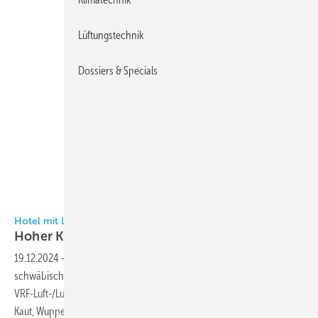
Lüftungstechnik
Dossiers & Specials
Bild: Kaut
Hotel mit Luft-/Luft-Wärmepumpe klimatisiert
Hoher Komfort, rationelle
Montage
19.12.2024
-
Speziell für die Gästezimmer des Hotels Martinhof im
schwäbischen Rottenburg am Neckar wurde eine effiziente 2-Wege-
VRF-Luft-/Luft-Wärmepumpenanlage von Hisense im Vertrieb von CP
Kaut, Wuppertal, installiert. Der Anforderungskatalog war