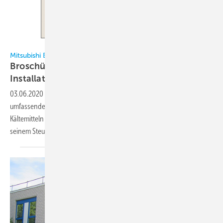
Mitsubishi Electric
Mitsubishi Electric
Broschüren unterstützen Planung und
Installation
03.06.2020
-
Mit neuen Broschüren gibt Mitsubishi Electric einen
umfassenden Überblick zu seiner VRF-Serie City Multi mit den
Kältemitteln R32 und R410A, dem City Multi Hybrid VRF-System und
seinem
Steuerungsprogramm.