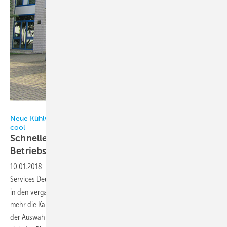
West Pharmaceutical Services Deutschland
Neue Kühlwasser-Rohrleitungen: Spritzgussanlagen bleiben
cool
Schnelle Installation, keine
Betriebsunterbrechung
10.01.2018
-
Bei den Produktionsanlagen von West Pharmaceutical
Services Deutschland im nordrhein-westfälischen Stolberg überstieg
in den vergangenen Jahren der benötigte Kühlwasserbedarf immer
mehr die Kapazität der bisher verbauten Rohre und Kälteanlagen. Bei
der Auswahl leistungsfähigerer Kühlwasser-Rohrleitungen entschied