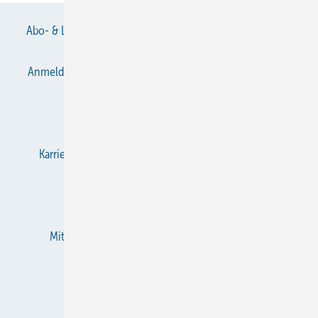
Abo- & Leserservice
AGB
Alle Inhalte chronologisch
Anmelden
Anmeldung & Registrierung
Datenschutz
E-Paper
Gentner Verlag
Impressum
Karriere bei Gentner
KältenKlub
KK abonnieren
Team
Mediaservice
Mitgliedschaften und Engagement
Newsletter
RSS-Feed
Privacy Manager