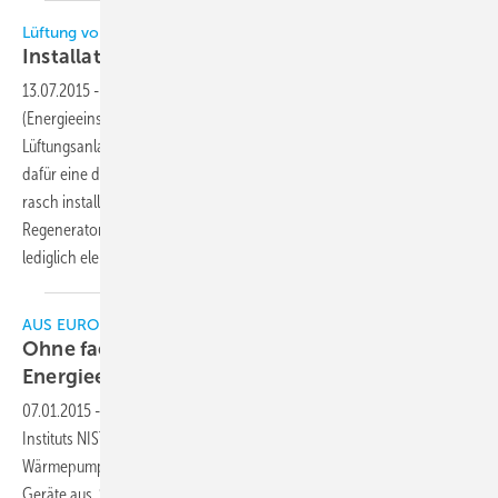
Lüftung von Industriehallen und Werkstätten
Installation schnell
erledigt
13.07.2015
-
Die Wärmerückgewinnung ist laut EnEV
(Energieeinsparverordnung) vorgeschrieben, wenn eine
Lüftungsanlage mehr als 4 000 m3/h Luft transportiert. Vacurant hat
dafür eine dezentrale Technik für Hallenbauten im Programm. Sie ist
rasch installiert und macht ein Kanalnetz überflüssig, denn einzelne
Regeneratoren werden in Dachöffnungen eingesetzt und müssen
lediglich elektrisch angeschlossen werden.
AUS EUROPA UND DER WELT
Ohne fachgerechte Installation keine
Energieeffizienz
07.01.2015
-
Laut einer kürzlich veröffentlichten Studie des US-
Instituts NIST, bei der es um Fehler bei der Installation von
Wärmepumpen geht, wirken sich diese direkt auf die Effizienz der
Geräte aus. So heißt es im Ergebnis der Studie, dass der