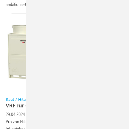
ambitioniert.
Bild: Kaut
Kaut / Hitachi
VRF für schnelle
Installation
29.04.2024
-
Die VRF-Außeneinheiten air 365 Max und air 365 Max
Pro von Hitachi sind speziell für eine einfachere Installation,
Inbetriebnahme und Wartung entwickelt. Die Systembauweise