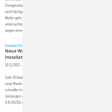
Energieverbrauch für Heizen und Kühlen in Privathaushalten aufgrund
nicht fachgerechter Installation um über 30 Prozent ansteigen kann.
Weiter geht aus der Studie hervor, dass die Mehrzahl der
untersuchten Klimaanlagen nicht die erwartete Energieeffizienz liefert
wegen eines oder mehrerer Fehler bei der
Installation.
Greene Planet
Neue Wärmepumpen-Marke setzt auf einfache
Installation
10.11.2011
-
Sole-/Erdwärmepumpen ekobee HP von Greene Planet kommen als
neue Marke in außergewöhnlichem Design und mit einfacher und
schneller Installation. Die vier Modelle HP1-230 bis HP4-400 für
Leistungen von 4 bis 12 kW erreichen COP-Werte nach EN 14511 von
4,8 (10/35) oder 4,2 (0/35). Der
Nachheizer...