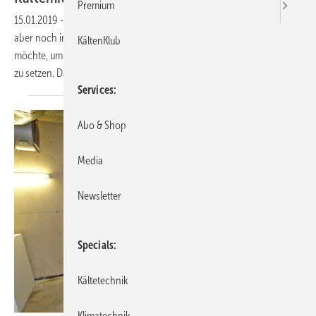
Premium
15.01.2019
-
Der illegale Handel mit Kältemitteln ist leider kein neues
aber noch immer aktuelles Thema, das der ZVKKW nun aktiv angehen
KältenKlub
möchte, um dem oftmals eventuell rechtswidrigem Handeln ein Ende
zu setzen. Dafür braucht der Verband Ihre
Unterstützung.
Services
Abo & Shop
Media
Newsletter
Specials
Kältetechnik
Klimatechnik