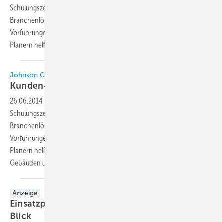
Schulungszentrum in Aarhus, Dänemark, eröffnet, wo die
Branchenlösungen des Unternehmens gezeigt werden. Live-
Vorführungen und praxisbezogene Schulungen sollen Kunden und
Planern helfen, die betriebliche und energetische Effizienz
von...
Johnson Controls
Kunden- und Schulungszentrum
eröffnet
26.06.2014
-
Johnson Controls hat sein neues Kunden- und
Schulungszentrum in Aarhus, Dänemark, eröffnet, wo die
Branchenlösungen des Unternehmens gezeigt werden. Live-
Vorführungen und praxisbezogene Schulungen sollen Kunden und
Planern helfen, die betriebliche und energetische Effizienz von
Gebäuden und industriellen Produktionsstätten zu
verbessern.
Anzeige
Einsatzplaner Termine, Personal, Kunden im
Blick