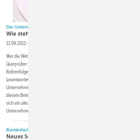
Der Unternehmens-check in 10 Fragen
Wie stehe ich denn
da?
12.09.2012
-
Wer die Wettbewerbsfähigkeit seines Unternehmens mit 10 Fragen
überprüfen will, hat ein Problem: die Auswahl und damit auch die
Reihenfolge der Fragen. Deshalb muss zunächst die Frage
beantwortet werden, welche Fakten die Zukunftsfähigkeit des
Unternehmens in besonderem Maße beeinflussen. Lesen Sie in
diesem Beitrag, auf welche Fragen Sie Antworten haben müssen, um
sich ein aktuelles Bild von Ihrem Unternehmen zu machen und Ihr
Unternehmen nach vorne auszurichten.Hans-Jürgen
Borchardt
Bundesfachschule Kälte-Klima-Technik
Neues Seminar Der Servicetechniker beim