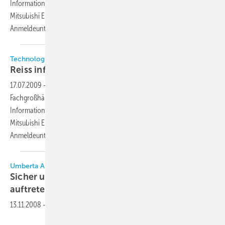
Informationsveranstaltungen gemeinsam mit den Herstellern
Mitsubishi Electric, Armacell und KE Kelit für Kälteanlagenbauer.
Anmeldeunterlagen zum Herunterladen finden
Sie...
Technologie Seminar
Reiss informiert Kunden mit
Fachvorträgen
17.07.2009
-
Vom 15. September bis zum 29. Oktober veranstaltet der
Fachgroßhändler Reiss Kälte-Klima in 14 deutschen Städten
Informationsveranstaltungen gemeinsam mit den Herstellern
Mitsubishi Electric, Armacell und KE Kelit für Kälteanlagenbauer.
Anmeldeunterlagen finden Sie hier zum
Herunterladen.
Umberta Andrea Simonis
Sicher und sympathisch beim Kunden
auftreten
13.11.2008
-