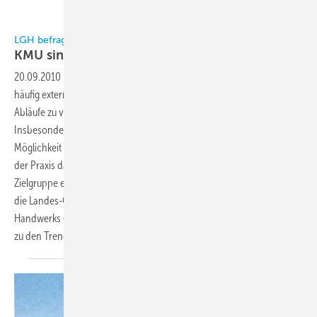
LGH befragt Unternehmensberater:
KMU sind wichtige
Kunden
20.09.2010
-
Kleine und mittlere Unternehmen (KMU) nutzen sehr
häufig externen Expertenrat, um ihre Marktposition oder ihre internen
Abläufe zu verbessern oder um Innovationen umzusetzen.
Insbesondere Betriebe mit bis zu 50 Mitarbeitern machen von dieser
Möglichkeit Gebrauch. Die große Zahl dieser Unternehmen führt in
der Praxis dazu, dass immer mehr freiberufliche Berater sie als
Zielgruppe entdecken. Da der Beratermarkt wenig transparent ist, hat
die Landes-Gewerbeförderungsstelle des nordrhein-westfälischen
Handwerks (LGH) eine bundesweite Umfrage zur Marktsituation und
zu den Trends in der Beratung von KMU
durchgeführt.