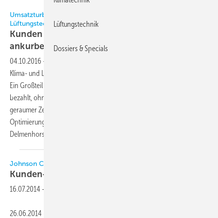
Alle Bilder: ecogreen Energie
Umsatzturbo Fördermittel in der Kälte-, Klima- und
Lüftungstechnik
Lüftungstechnik
Kunden entlasten und den eigenen Vertrieb
ankurbeln
Dossiers & Specials
04.10.2016
-
In Deutschland werden jährlich zahlreiche neue Kälte-,
Klima- und Lüftungsanlagen von Fachbetrieben bei Kunden installiert.
Ein Großteil dieser Anlagen wird dabei vollständig vom Kunden
bezahlt, ohne Fördermittel in Anspruch zu nehmen. Dabei werden seit
geraumer Zeit Fördermittel für Neuanlagen und für die energetische
Optimierung bestehender Anlagen angeboten.
Marcel Riethmüller,
Delmenhorst
Johnson Controls
Kunden- und Schulungszentrum
eröffnet
16.07.2014
-
26.06.2014 – Johnson Controls hat sein neues Kunden- und