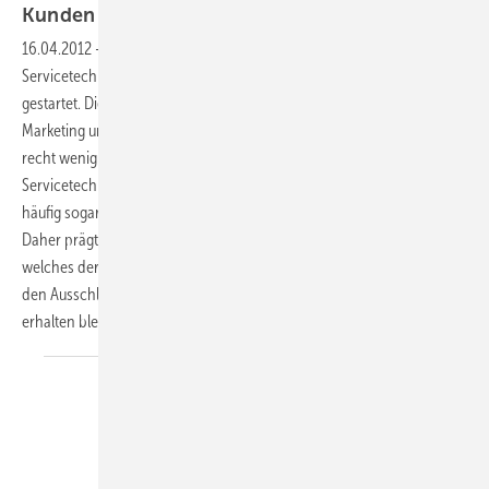
Kunden
16.04.2012
-
Am 28. März 2012 ist ein neues Seminar mit dem Titel Der
Servicetechniker beim Kunden an der Bundesfachschule in Maintal
gestartet. Die Rolle der Monteure und Servicetechniker für das
Marketing und Ansehen der Firma wird häufig unterschätzt und mit
recht wenig Aufmerksamkeit bedacht. In vielen Unternehmen ist der
Servicetechniker der Mitarbeiter mit den meisten Kundenkontakten,
häufig sogar über Jahre der Einzige, der mit einem Kunden zu tun hat.
Daher prägt das persönliche Auftreten des Servicetechnikers das Bild,
welches der Kunde vom Unternehmen hat, bildet Vertrauen und kann
den Ausschlag dafür geben, ob und wie lange der Kunde als Kunde
erhalten
bleibt.