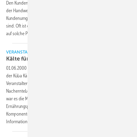
Den Kunden duzen oder den Arbeitsplatz unaufgeräumt hinterlassen
der Handwerker-Nachwuchs verstößt manchmal gegen Regeln im
Kunden­umgang, die für den Gesellen oder Chef selbstverständlich
sind. Oft ist es schwierig, die richtigen Worte zu finden, um den Azubi
auf solche Probleme
hinzuweisen...
VERANSTALTUNGEN
Kälte für besonders anspruchsvolle
Kunden
01.06.2000
-
Als gelungenen Spagat darf das diesjährige Symposium
der Küba Kältetechnik GmbH bezeichnet werden, hatten sich die
Veranstalter doch das Ziel gesetzt, das Thema Kältetechnische
Nacherntebehandlung neutral zu präsentieren, was auch gelang. So
war es die Mischung der Referenten, bestehend aus
Ernährungsphysiologen, Planer/Anlagenbauer, Berater und
Komponentenhersteller, die für eine Reihe von interessanten
Informationen verbunden mit einem bunten Programm
sorgten.