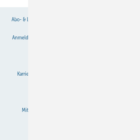
Abo- & Leserservice
AGB
Alle Inhalte chronologisch
Anmelden
Anmeldung & Registrierung
Datenschutz
E-Paper
Gentner Verlag
Impressum
Karriere bei Gentner
KältenKlub
KK abonnieren
Team
Mediaservice
Mitgliedschaften und Engagement
Newsletter
RSS-Feed
Privacy Manager