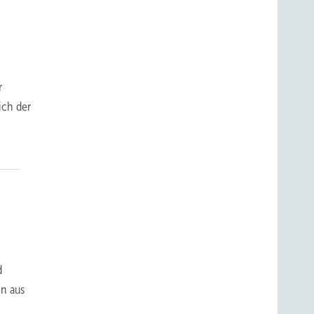
-
r
ich der
d
en aus