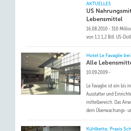
AKTUELLES
US Nahrungsmitt
Lebensmittel
16.08.2010
-
310 Milli
von 1,1 1,2 Bill.
US-Doll
Hotel Le Favaglie be
Alle Lebensmitt
10.09.2009
-
Le Favaglie ist ein bis 
Ausstatter und Einricht
mittelbereich. Das An
dem Überwachungs- un
Kühlkette, Praxis S