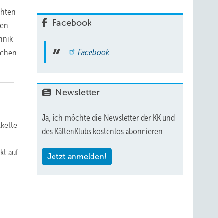
chten
Facebook
hen
hnik
Facebook
ischen
Newsletter
Ja, ich möchte die Newsletter der KK und
lkette
des KältenKlubs kostenlos abonnieren
kt auf
Jetzt anmelden!