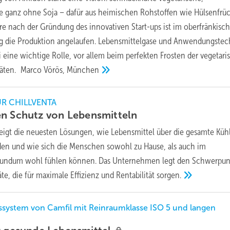
te ganz ohne Soja – dafür aus heimischen Rohstoffen wie Hülsenfrü
re nach der Gründung des innovativen Start-ups ist im oberfränkisc
g die Produktion angelaufen. Lebensmittelgase und Anwendungstec
i eine wichtige Rolle, vor allem beim perfekten Frosten der vegetar
täten.
Marco Vörös,
München
UR CHILLVENTA
en Schutz von
Lebensmitteln
igt die neuesten Lösungen, wie Lebensmittel über die gesamte Küh
en und wie sich die Menschen sowohl zu Hause, als auch im
rundum wohl fühlen können. Das Unternehmen legt den Schwerpun
e, die für maximale Effizienz und Rentabilität
sorgen.
gssystem von Camfil mit Reinraumklasse ISO 5 und langen