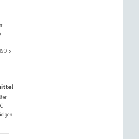
er
m
 ISO 5
ittel
lter
RC
hädigen