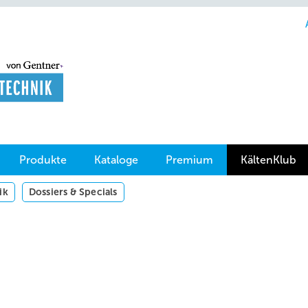
Produkte
Kataloge
Premium
KältenKlub
ik
Dossiers & Specials