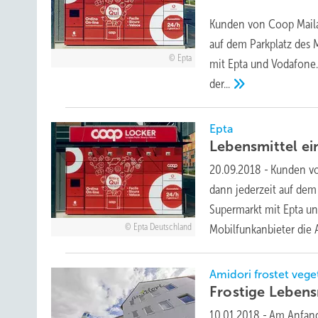
Kunden von Coop Mailan
auf dem Parkplatz des 
Epta
mit Epta und Vodafone. 
der...
Epta
Lebensmittel ei
20.09.2018
-
Kunden vo
dann jederzeit auf dem 
Supermarkt mit Epta und
Epta Deutschland
Mobilfunkanbieter die
Amidori frostet vege
Frostige
Lebens
10.01.2018
-
Am Anfang