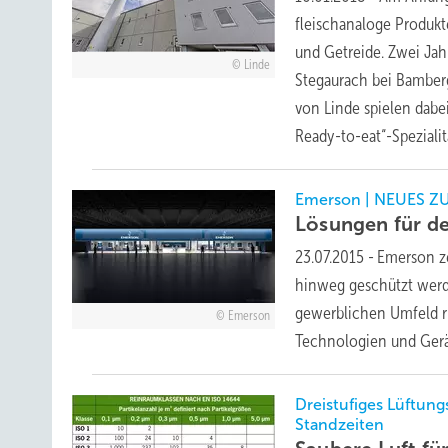
fleischanaloge Produk
und Getreide. Zwei Jah
Linde
Stegaurach bei Bamber
von Linde spielen dabe
Ready-to-eat“-Speziali
Emerson | NEUES Z
Lösungen für d
23.07.2015
-
Emerson ze
hinweg geschützt werd
gewerblichen Umfeld 
Emerson
Technologien und Gerät
Dreistufiges Lüftun
Standzeiten