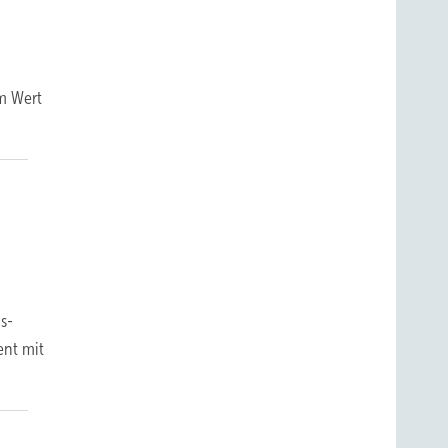
im Wert
s­
ent mit