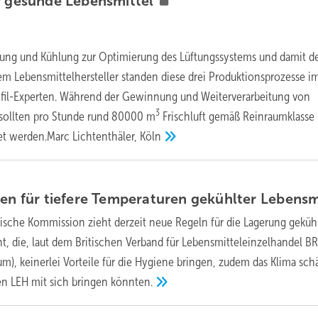
ür gesunde
Lebensmittel
ung und Kühlung zur Optimierung des Lüftungssystems und damit d
nem Lebensmittelhersteller standen diese drei Produktionsprozesse i
fil-Experten. Während der Gewinnung und Weiterverarbeitung von
3
 sollten pro Stunde rund 80000 m
Frischluft gemäß Reinraumklasse
tet werden.Marc Lichtenthäler,
Köln
ten für tiefere Temperaturen gekühlter
Lebensm
ische Kommission zieht derzeit neue Regeln für die Lagerung geküh
ht, die, laut dem Britischen Verband für Lebensmitteleinzelhandel B
ium), keinerlei Vorteile für die Hygiene bringen, zudem das Klima sc
en LEH mit sich bringen
könnten.