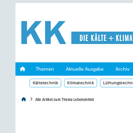
Springe
Springe
Springe
auf
auf
auf
Hauptinhalt
Hauptmenü
SiteSearch
Themen
Aktuelle Ausgabe
Archiv
Kältetechnik
Klimatechnik
Lüftungstechn
Alle Artikel zum Thema Lebensmittel