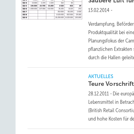
Saubere Luft f
13.02.2014
-
Verdampfung, Beförder
Produktqualität bei ei
Planungsfokus der Cam
pflanzlichen Extrakten
durch die Hallen gelei
AKTUELLES
Teure Vorschrif
28.12.2011
-
Die europä
Lebensmittel in Betrac
(British Retail Consort
und hohe Kosten für d