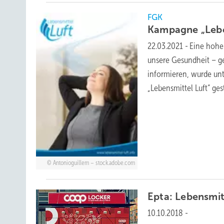
FGK
Kampagne „Lebe
22.03.2021
-
Eine hohe 
unsere Gesundheit – g
informieren, wurde un
„Lebensmittel Luft“
ges
Antonioguillem – stock.adobe.com
Epta:
Lebensmit
10.10.2018
-