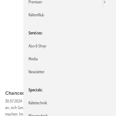
Premium
KältenKlub
Services
Abo & Shop
Media
Newsletter
Specials
Chancen eines dualen
Studiums
30.07.2024
-
Mein großer Sohnemann fängt mit seinen 16 Jahren nun
Kältetechnik
an, sich Gedanken über den weiteren Weg nach dem Abitur zu
machen. Im Gegensatz zu seinem handwerklich begabteren, jüngeren
Klimatechnik