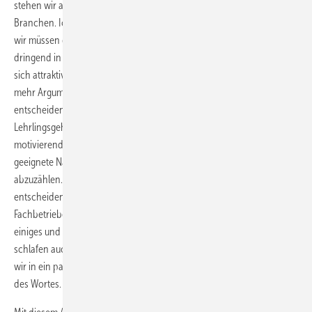
stehen wir als Branche unmittelbar im Wettbewerb mit den anderen
Branchen. Ich weiß, es ist nicht leicht und manchmal unmöglich. Aber
wir müssen den Beruf des Mechatronikers für Kältetechnik ganz
dringend in der Öffentlichkeit bekannter machen und den Beruf an
sich attraktiver darstellen. Die Schüler, die qualifiziert sind, müssen
mehr Argumente in die Hand bekommen, damit sie sich "für uns"
entscheiden. Dazu zählen u. a. auch ein im Vergleich höheres
Lehrlingsgehalt (ja, es klingt hart), die gute Zukunftsperspektive,
motivierende Kleinigkeiten wie z.B. Handy etc. Der für unseren Beruf
geeignete Nachwuchs ist übertrieben gesagt fast an einer Hand
abzuzählen. Und wenn die sich dann für einen anderen Beruf
entscheiden, machen wir was falsch. Daher, liebe Industrie, liebe
Fachbetriebe und liebe Verbände: Fangen wir an! N.I.K.K.I. verspricht
einiges und wir von der KK machen da mit. Aber "die anderen"
schlafen auch nicht. Also Arsch huh, Zäng ussenander. Sonst sehen
wir in ein paar Jahren ziemlich alt aus. Und das im wahrsten Sinne
des Wortes.