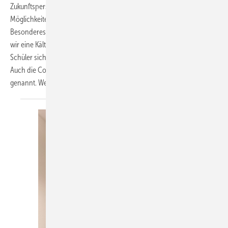
Zukunftsperspektive, ordentlich Geld, unglaublich flexible
Möglichkeiten, den Beruf zu leben und: Es ist etwas richtig
Besonderes. In diesem Nachwuchsanhänger vom Projekt PINK haben
wir eine Kälteanlage und eine Klimaanlage eingebaut, damit die
Schüler sich von diesem Beruf einen guten Eindruck machen können.
Auch die Community vom KältenKlub mit seinem Kälten-Treff wird
genannt. Werde ein Kälte und lasse Dich feiern!
;-)