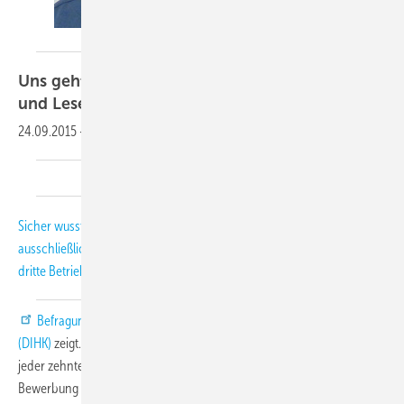
Uns geht der Nachwuchs aus, liebe Leserinnen
und
Leser.
24.09.2015
-
Sicher wussten Sie schon, dass Nachwuchsmangel kein
ausschließliches Phänomen unserer Branche ist, richtig? Fast jeder
dritte Betrieb in Deutschland findet keine Lehrlinge, wie eine
Befragung des Deutschen Industrie- und Handelskammertags
(DIHK)
zeigt. DIHK-Präsident Eric Schweitzer stellt zudem fest, dass fast
jeder zehnte Ausbildungsbetrieb noch nicht einmal eine einzige
Bewerbung erhalten hat. Es geht also allen Branchen so. Daher