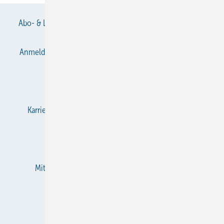
Abo- & Leserservice
AGB
Alle Inhalte chronologisch
Anmelden
Anmeldung & Registrierung
Datenschutz
E-Paper
Gentner Verlag
Impressum
Karriere bei Gentner
KältenKlub
KK abonnieren
Team
Mediaservice
Mitgliedschaften und Engagement
Newsletter
RSS-Feed
Privacy Manager