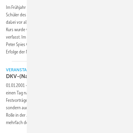
Im Frühjahr veranstaltete der Verdichterhersteller Bock einen Kurs für
Schüler des Beruflichen Schulzentrums Leonberg. Breiten Raum nahm
dabei vor allem die praktische Fehleranalyse ein. Der Bericht über den
Kurs wurde von den Berufsschülern Viktor Dinges und Gino Rotolo
verfasst. Im Interview unten auf dieser Seite erklärt Schulungsleiter
Peter Spies Gründe für dieses Engagement des Herstellers und zeigt
Erfolge der Maßnahmen auf.
VERANSTALTUNGEN
DKV-(Nachwuchs-)Tagung
2000
01.01.2001
-
Traditionell startete auch im Jahr 2000 die DKV-Tagung
einen Tag nach Buß- und Bettag mit der Eröffnungssitzung nebst
Festvorträgen und Ehrungen. Daß aber nicht nur Traditionen,
sondern auch die Protektion des Ingenieur-Nachwuchses eine große
Rolle in der Arbeit des Vereins spielen, wurde dieses Mal gleich
mehrfach
deutlich.