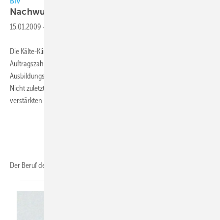
BIV
Nachwuchs wird immer
„cooler“
15.01.2009
-
Die Kälte-Klima-Fachbetriebe bekommen bei steigenden
Auftragszahlen mit moderaten Zuwächsen bei den
Ausbildungsbeginnern im Kälteanlagenbauerhandwerk Verstärkung.
Nicht zuletzt resultiert das Mehr an Ausbildungsverträgen aus der
verstärkten Nachwuchswerbung und -förderung.
Der Beruf
des...