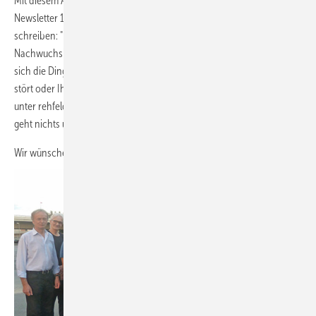
Mit diesem Appell heißen wir Sie herzlich willkommen zu unserem KK-
Newsletter 11-2017 vom 3. August 2017. Am liebsten würde ich
schreiben: "Lesen Sie ihn nicht, sondern setzen Sie die Zeit in den
Nachwuchs". Scrollen Sie ihn trotzdem in Ruhe runter und schauen Sie
sich die Dinge an, die für Sie interessant sind. Und wenn Sie etwas
stört oder Ihnen etwas nicht gefällt, melden Sie sich direkt bei mir
unter
rehfeld
[at]
diekaelte.de
(rehfeld[at]diekaelte[dot]de)
. Denn es
geht nichts über den offenen und direkten Kontakt.
Wir wünschen Ihnen viel Erfolg bei Ihrer Arbeit, viel Spaß beim Lesen.