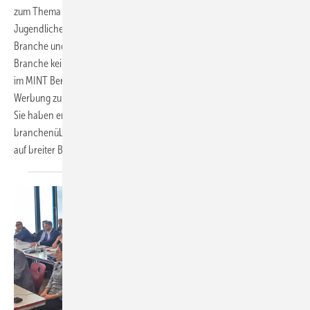
zum Thema Attraktivität von handwerklichen Berufen*) zeigt:
Jugendliche finden den Weg in eine Branche nur, wenn sie die
Branche und deren Berufe kennen. Kennen sie diese nicht, hat die
Branche keine Relevanz bei der Berufswahl. Andere Branchen auch
im MINT Bereich haben dies längst verstanden und investieren in
Werbung zur Steigerung der Bekanntheit und feilen an ihrem Image.
Sie haben erkannt, dass der Kampf um Talente eine
branchenübergreifende Herausforderung ist und werben erfolgreich
auf breiter Basis. Will hier die Kältebranche seelenruhig
zusehen?