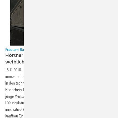
Frau am Bau:
Hörtner & Fischer Klimawelt setzt auf
weiblichen
Nachwuchs
15.11.2010
-
Im Jahr 2010 sind Frauen in Handwerksberufen noch
immer in der Minderheit. So liegt der Anteil weiblicher Auszubildender
in den technischen Berufen laut der Industrie- und Handelskammer
Hochrhein-Bodensee aktuell bei nur rund zwölf Prozent. Mit dem Ziel,
junge Menschen zu fördern, geht das Klima- und
Lüftungsbauunternehmen Hörtner & Fischer Klimawelt aus Konstanz
innovative Wege. So im Fall von Christina Hajosch (s. Bild), die zur
Kauffrau für Bürokommunikation ausgebildet wird. "Es ist wichtig, dass