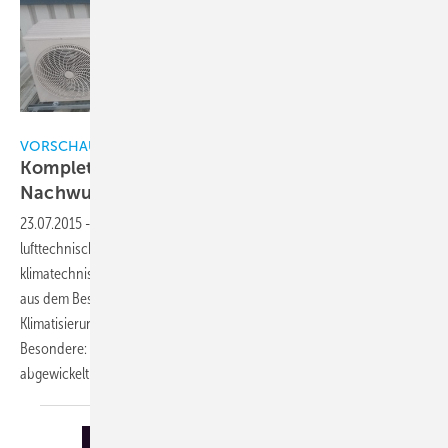
Torsten Kern
VORSCHAU: Das lesen Sie in der nächsten Printausgabe der KK
Komplette Projektabwicklung durch den
Nachwuchs
23.07.2015
-
Die HTH Hanse GmbH Hamburg, Lieferant für
lufttechnische Komponenten, beschloss einen Aus- und Umbau der
klimatechnischen Anlagen im eigenen Haus. Dazu musste eine Anlage
aus dem Bestand versetzt sowie zwei weitere Anlagensysteme zur
Klimatisierung von Büroflächen neu installiert werden. Das
Besondere: Das Projekt haben komplett zwei Auszubildende
abgewickelt.