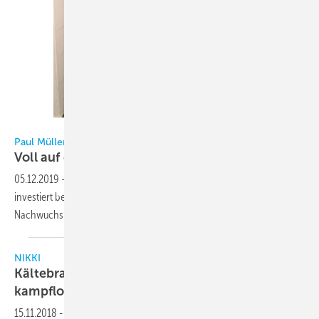
Paul Müller Kälte-Klimatechnik
Paul Müller Kälte-Klimatechnik
Voll auf den Nachwuchs
setzen!
05.12.2019
-
Die Paul Müller Kälte-Klimatechnik GmbH aus Eisingen
investiert bei ihrer Wachstumsstrategie nachhaltig auf den eigenen
Nachwuchs – Ausbildungsquote liegt bei rund 30
Prozent!
NIKKI
Kältebranche überlässt den Nachwuchs nicht
kampflos anderen
Branchen!
15.11.2018
-
Eine Studie des Bundesinstituts für Berufsbildung (BiBB)