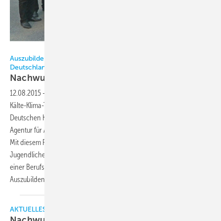
BIV
Auszubildende aus Italien im Rahmen von MobiPro-Eu in
Deutschland
Nachwuchs auf neuen
Wegen
12.08.2015
-
Wie bereits im März 2015 berichtet, haben die Innung für
Kälte-Klima-Technik Dortmund und der Bundesinnungsverband des
Deutschen Kälteanlagenbauerhandwerks (BIV) den Zuschlag der
Agentur für Arbeit erhalten, am MobiPro-EU-Programm teilzunehmen.
Mit diesem Programm wird arbeitslosen und chancenlosen
Jugendlichen aus Italien, Spanien und Griechenland die Möglichkeit
einer Berufsausbildung in Deutschland eröffnet. Nun sind die ersten
Auszubildenden aus Italien in Deutschland
eingetroffen.
AKTUELLES
Nachwuchs: Auf diese zehn Anforderungen