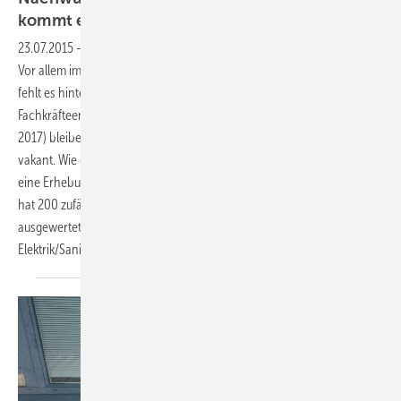
kommt es bei Bewerbern
an
23.07.2015
-
Das Handwerk sucht händeringend nach Fachkräften.
Vor allem im Bereich Klempnerei, Heizung-, Sanitär- und Klimatechnik
fehlt es hinten und vorne an qualifizierten Angestellten: Laut aktueller
Fachkräfteengpassanalyse der Bundesagentur für Arbeit (Stand: Juni
2017) bleiben in diesem Bereich Stellen im Schnitt über 150 Tage
vakant. Wie groß der Fachkräftemangel in dieser Branche ist, bestätigt
eine Erhebung von kursfinder.de. Die Suchmaschine für Weiterbildung
hat 200 zufällig ausgewählte Stellenanzeigen für Handwerksberufe
ausgewertet: Fast ein Drittel (30,5%) entfielen auf den Bereich
Elektrik/Sanitär/Heizung/Klima.