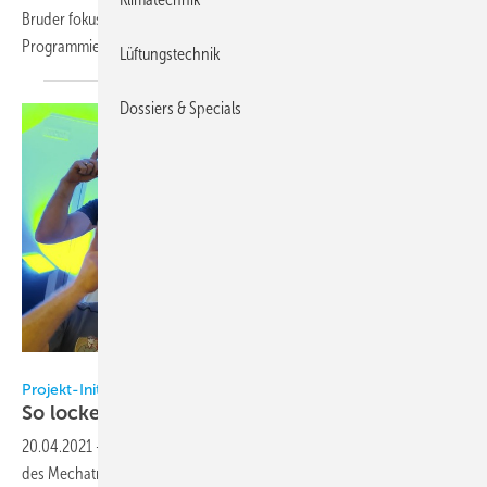
Bruder fokussiert er sich auf Möglichkeiten, sein Hobby, das
Programmieren, mit der beruflichen Zukunft zu verbinden.
Eine...
Lüftungstechnik
Dossiers & Specials
KältenKlub
Projekt-Initiative-Nachwuchs-Kälte (PINK)
So locken wir den
Nachwuchs
20.04.2021
-
In diesem Video zeigen wir euch, warum ihr den Beruf
des Mechatronikers für Kältetechnik erlernen sollt. Vorab: Super