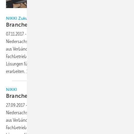
DR
NIKKI Zukunftswerkstatt 2017 in Niedersachswerfen
Branche sucht
Nachwuchs
07.11.2017
-
Am 20. September fand an der Bundesfachschule in
Niedersachswerfen die erste Zukunftswerkstatt statt. 50 Teilnehmer
aus Verbänden und Industrie sowie eine Handvoll
Fachbetriebsinhaber besuchten die Veranstaltung mit dem Ziel,
Lösungen für die Beseitigung des Nachwuchsmangels zu
erarbeiten.
NIKKI
Branche sucht
Nachwuchs
27.09.2017
-
Am 20. September fand an der Bundesfachschule in
Niedersachswerfen die erste Zukunftswerkstatt statt. 50 Teilnehmer
aus Verbänden und Industrie sowie eine Handvoll
Fachbetriebsinhaber besuchten die Veranstaltung mit dem Ziel,