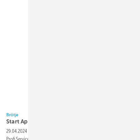
Bild: Brötje
Brötje
Start
App
29.04.2024
-
Die Start App wird mit dem Wärmeerzeuger über das
Profi Service Set (Bluetooth) verbunden. Hier können dann Schritt für