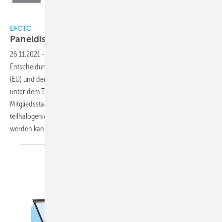
EFCTC
EFCTC
Paneldiskussion zu illegalen
Kältemitteln
26.11.2021
-
Am 23. November diskutierten politische
Entscheidungsträger aus den Institutionen der Europäischen Union
(EU) und den Mitgliedstaaten sowie führende Vertreter der Industrie
unter dem Titel „Illegaler Kältemittel-Handel: Best Practices aus EU-
Mitgliedsstaaten“ darüber, wie dem illegalen Handel mit
teilhalogenierten Fluorkohlenwasserstoffen (HFKW) ein Ende gesetzt
werden
kann.