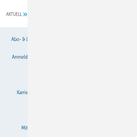
AKTUELL
Abo- & Leserservice
AGB
Alle Inhalte chronologisch
Anmelden
Anmeldung & Registrierung
Datenschutz
E-Paper
Gentner Verlag
Impressum
Karriere bei Gentner
KältenKlub
KK abonnieren
Team
Mediaservice
Mitgliedschaften und Engagement
Newsletter