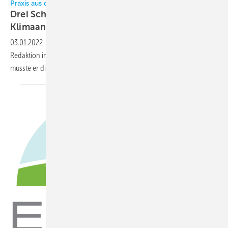
Praxis aus dem Hänger
Drei Schritte zur Reinigung einer
Klimaanlage
03.01.2022
-
➔ Ralf Kauke von Aspen Pumps war zu Gast in der KK-
Redaktion in Stuttgart. Bevor es eine Grillwurst und ein Bier gab,
musste er die ­Klimaanlage im PINK-Anhänger
reinigen.