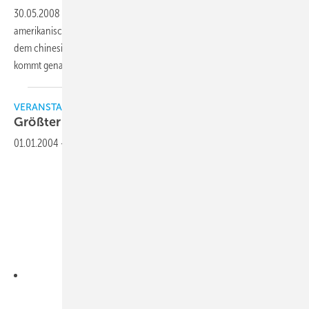
30.05.2008
-
Die neue Vereinbarung zwischen dem US
amerikanischen Institut für Klima, Heizung und Kältetechnik AHRI und
dem chinesischen Industrieverband für Kälte- und Klimatechnik CRAA
kommt genau zum richtigen
Zeitpunkt.
VERANSTALTUNGEN
Größter Schritt seit Einführung von
VRV
01.01.2004
-
Downloads: