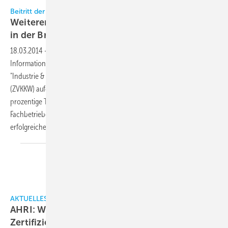
Beitritt der IKK GmbH zum ZVKKW
Weiterer Schritt zu größerer Geschlossenheit
in der
Branche
18.03.2014
-
Am 14. März 2014 wurde die IKK Messe - Wirtschafts- und
Informationsdienste GmbH offiziell als Mitglied im Fachbereich
"Industrie & Handel" des Zentralverbands Kälte Klima Wärmepumpen
(ZVKKW) aufgenommen. Die Aufnahme der IKK GmbH eine 100-
prozentige Tochter des Verbandes Deutscher Kälte-Klima-
Fachbetriebe (VDKF) gibt damit ein wichtiges Signal für die
erfolgreiche Annäherung von ZVKKW und
VDKF.
AKTUELLES
AHRI: Weiterer Schritt hin zu weltweiter
Zertifizierung