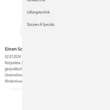
Lüftungstechnik
Dossiers & Specials
Bild: Oliver Barner
Einen Schritt nach dem
anderen
02.07.2024
-
F-Gase - Verordnung, PFAS - Regelung, schwächelnde
Konjunktur, Fachkräftemangel, demografischer Wandel und
geopolitische Ereignisse: Das ist keine schöne Liste. Für viele
Unternehmen haben sich diese Herausforderungen bereits zu großen
Hindernissen entwickelt. Die „industrielle Abwanderung“ ist
im...