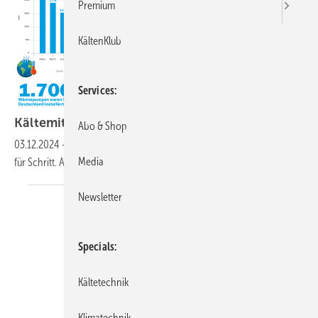
Premium
KältenKlub
Services
Kältemittel – GWP und TFA in
Deutschland
Abo & Shop
03.12.2024
-
Der Umstieg auf Low-GWP-Kältemittel findet statt, Schritt
Media
für Schritt. Aber wie läuft er
bisher?
Newsletter
Specials
Kältetechnik
Klimatechnik