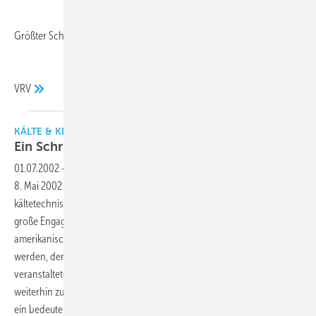
Größter Schritt seit Einführung von
VRV
KÄLTE & KLIMATECHNIK
Ein Schritt in die kältetechnische
Zukunft
01.07.2002
-
Mit der Gründung der Valerius Füner-Stiftung wurde am
8. Mai 2002 in Karlsruhe ein wichtiger Meilenstein zum Erhalt der
kältetechnischen Weiterbildung in Deutschland gelegt. Durch das
große Engagement von Prof. Dr.-Ing. Johannes Reichelt konnte nach
amerikanischem Vorbild ein finanzieller Grundstock geschaffen
werden, der es ermöglichen soll, die seit nunmehr 50 Jahren
veranstalteten Kältekurse an der Fachhochschule Karlsruhe auch
weiterhin zu sichern, zumal damit nicht nur die Zukunft, sondern auch
ein bedeutendes Stück kältetechnischer Vergangenheit verbunden