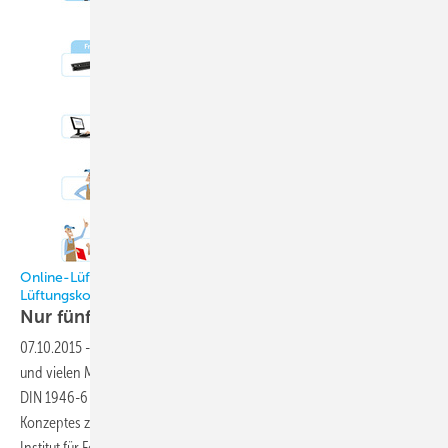
Online-Lüftungsplaner unterstützt das Erstellen eines
Lüftungskonzepts
Nur fünf
Schritte
07.10.2015
-
Handwerker oder Architekten sind bei jedem Neubau
und vielen Modernisierungen verpflichtet, ein Lüftungskonzept nach
DIN 1946-6 zu erstellen. Um ihnen die Erstellung eines solchen
Konzeptes zu erleichtern, hat Velux in Zusammenarbeit mit dem
Institut für Fenstertechnik (ift) Rosenheim ein Online-Tool