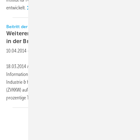
entwickelt.
Beitritt der IKK GmbH zum ZVKKW
Weiterer Schritt zu größerer Geschlossenheit
in der
Branche
10.04.2014
-
18.03.2014 Am 14. März 2014 wurde die IKK Messe Wirtschafts- und
Informationsdienste GmbH offiziell als Mitglied im Fachbereich
Industrie & Handel des Zentralverbands Kälte Klima Wärmepumpen
(ZVKKW) aufgenommen. Die Aufnahme der IKK GmbH, eine 100-
prozentige Tochter des Verbands Deutscher
Kälte...