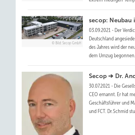
secop: Neubau 
03.09.2021
-
Der Verdic
Deutschland angesiedel
Bild: Secop GmbH
des Jahres wird der ne
dem Umzug begonnen
Secop ➔ Dr. An
30.07.2021
-
Die Gesell
CEO ernannt. Er hat meh
Geschäftsführer und M
und FCT. Dr. Schmid st