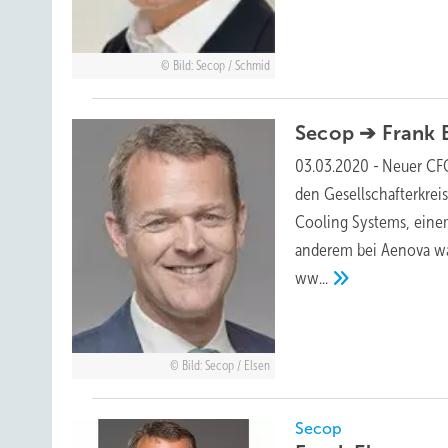
Bild: Secop / Schmid
Secop ➔ Frank 
03.03.2020
-
Neuer CFO
den Gesellschafterkre
Cooling Systems, eine
anderem bei Aenova wa
ww...
Bild: Secop / Elsen
Secop