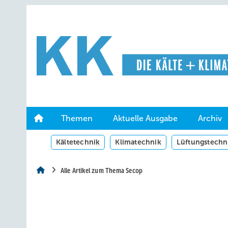
Springe
Springe
Springe
auf
auf
auf
Hauptinhalt
Hauptmenü
SiteSearch
Themen
Aktuelle Ausgabe
Archiv
Kältetechnik
Klimatechnik
Lüftungstechn
Alle Artikel zum Thema Secop