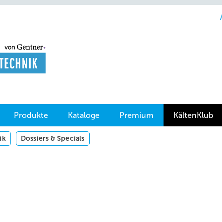
Produkte
Kataloge
Premium
KältenKlub
ik
Dossiers & Specials