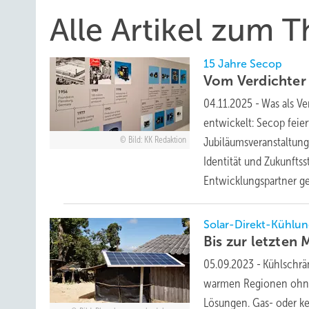
Alle Artikel zum
15 Jahre Secop
Vom Verdichter
04.11.2025
-
Was als Ve
entwickelt: Secop feie
Bild: KK Redaktion
Jubiläumsveranstaltun
Identität und Zukunfts
Entwicklungspartner 
Solar-Direkt-Kühlu
Bis zur letzten
M
05.09.2023
-
Kühlschrä
warmen Regionen ohne 
Lösungen. Gas- oder ke