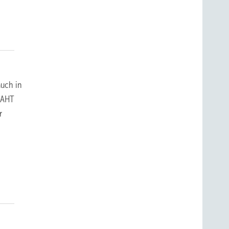
auch in
 AHT
r