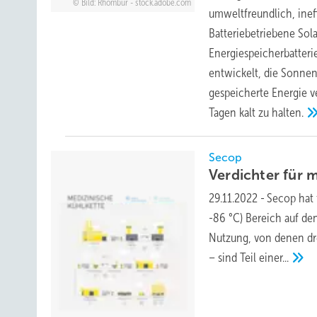
Bild: Rhombur - stock.adobe.com
umweltfreundlich, ineff
Batteriebetriebene Sol
Energiespeicherbatteri
entwickelt, die Sonnen
gespeicherte Energie 
Tagen kalt zu
halten.
Secop
Verdichter für 
29.11.2022
-
Secop hat 
-86 °C) Bereich auf den
Nutzung, von denen dre
– sind Teil
einer...