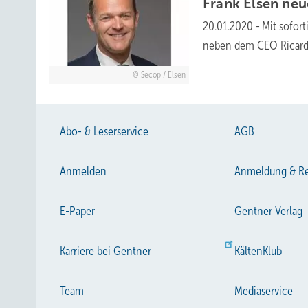
Frank Elsen ne
20.01.2020
-
Mit sofor
neben dem CEO Ricardo
Secop / Elsen
Abo- & Leserservice
AGB
Anmelden
Anmeldung & Re
E-Paper
Gentner Verlag
Karriere bei Gentner
KältenKlub
Team
Mediaservice