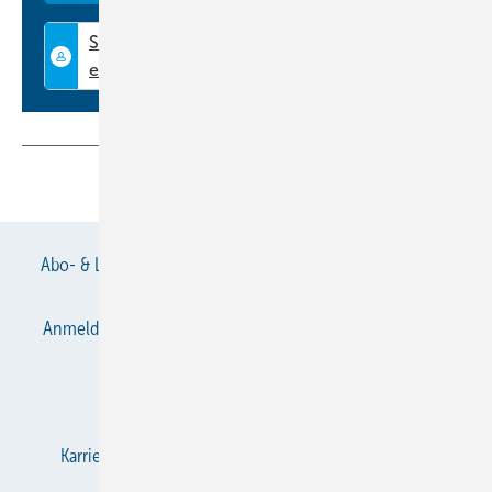
Auf dem Weg zu kleineren Rohren
Forschungskonsortium
Laborbestätigung
Innenrippen
Querschnitt
Teilen
Link kopieren
Rohrkreislauf und Lamellenform
Herstellungsmethoden
Abo- & Leserservice
AGB
Alle Inhalte chronologisch
Rohraufweiter ohne Schrumpfung
Berstdruck
Anmelden
Anmeldung & Registrierung
Datenschutz
Antimikrobielle Wärmeübertrager
E-Paper
Gentner Verlag
Impressum
Blick nach vorn
Nigel D. Cotton
Karriere bei Gentner
KältenKlub
KK abonnieren
Bob Weed,