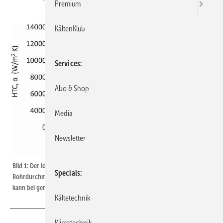
Premium
KältenKlub
Services
Abo & Shop
Media
Newsletter
Bild 1: Der lokale Wärmeübertragungskoeffizient steigt mit zunehmendem
Specials
Rohrdurchmesser, d. h. werden kleinere Rohrdurchmesser verwendet,
kann bei geringerem Materialeinsatz mehr Wärme übertragen werden.
Kältetechnik
Klimatechnik