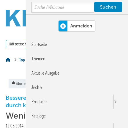
Springe
Springe
Springe
Search
auf
auf
auf
Hauptinhalt
Hauptmenü
SiteSearch
MENÜ
Kältetechnik
Klimatechnik
Lüftungstechnik
Dossi
Startseite
Themen
Top Thema
Aktuelle Ausgabe
Abo-Inhalt
Archiv
Bessere Klima- und Kältetechnik-Produkte
Produkte
durch kleinere Kupferrohrdurchmesser
Weniger ist mehr
Kataloge
12.03.2014
|
Veröffentlicht in
Ausgabe 03-2014