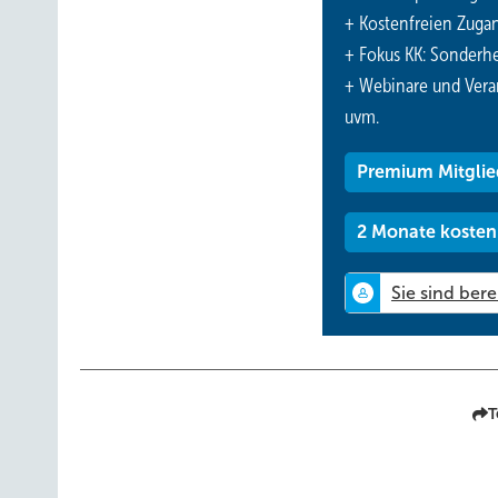
möglich. Darüber hinaus können Einzelraumregelungen re
+ Kostenfreien Zuga
werden.
+ Fokus KK: Sonderhe
+ Webinare und Vera
Mit der Feuerwiderstandsfähigkeit F120 nach DIN 4102-2 e
uvm.
geforderte F 90 Klassifizierung. Sowohl F 90 als auch 
realisiert. Ein entsprechendes all­gemeines bauaufsichtli
Premium Mitglie
Bei einem weiteren Projekt, dem Bülow Carre in Stuttg
2 Monate kosten
S) verlegt. -
http://www.rehau.com
T