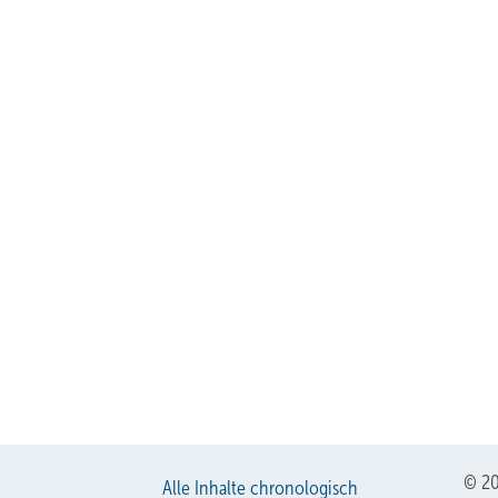
ologischem Vorzeigecharakter wurde unter anderem durch eine oberflächennahe
s Büroklima erreicht.
© 20
Alle Inhalte chronologisch