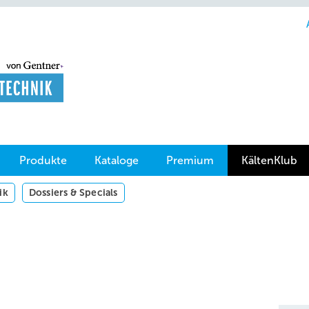
Produkte
Kataloge
Premium
KältenKlub
ik
Dossiers & Specials