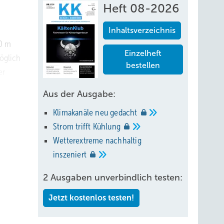
Heft 08-2026
Inhaltsverzeichnis
00 m
Einzelheft
öglich
bestellen
er
Aus der Ausgabe:
auten
Klimakanäle neu
gedacht
d
Strom trifft
Kühlung
Wetterextreme nachhaltig
inszeniert
 Heiz-
n die
2 Ausgaben unverbindlich testen:
Jetzt kostenlos testen!
chen in
nzepte