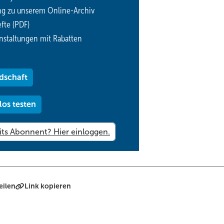
alisiert und die Anforderungen der Lüftung für Heizen/Kühlen reduz
ng zu unserem Online-Archiv
fte (PDF)
nstaltungen mit Rabatten
rfüllt das Systemdeutlich mehr als die für die meisten Bauvor­haben
F 120 werden mit einem gleichbleibenden Verlegeabstand von 75 mm
ches Prüfzeugnis der MPA Braunschweig liegt vor.
dschaft
2
art, wurden 6000 m
oberflächennahe BKT und 80000 m Rohre (Ra
los testen
eilen
Link kopieren