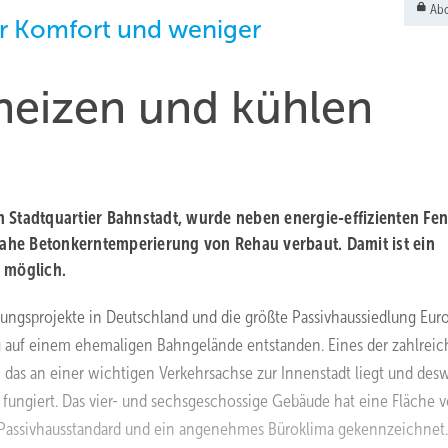
Abo
r Komfort und weniger
heizen und kühlen
 Stadtquartier Bahnstadt, wurde neben energie-effizienten Fen
ahe Betonkerntemperierung von Rehau verbaut. Damit ist ein
 möglich.
lungsprojekte in Deutschland und die größte Passivhaussiedlung Euro
ng auf einem ehemaligen Bahngelände entstanden. Eines der zahlrei
g, das an einer wichtigen Verkehrsachse zur Innenstadt liegt und de
“ fungiert. Das vier- und sechsgeschossige Gebäude hat eine Fläche 
h Passivhausstandard und ein angenehmes Büroklima gekennzeichnet.