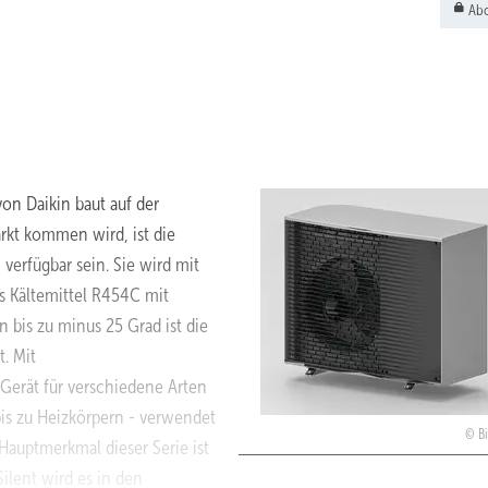
Abo
n Daikin baut auf der
arkt kommen wird, ist die
verfügbar sein. Sie wird mit
 Kältemittel R454C mit
bis zu minus 25 Grad ist die
. Mit
 Gerät für verschiedene Arten
s zu Heizkörpern - verwendet
Bi
 Hauptmerkmal dieser Serie ist
ilent wird es in den