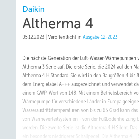
Daikin
Altherma 4
05.12.2023
|
Veröffentlicht in
Ausgabe 12-2023
Die nächste Generation der Luft-Wasser-Wärmepumpen vo
Altherma 3 Serie auf. Die erste Serie, die 2024 auf den M
Altherma 4 H Standard. Sie wird in den Baugrößen 4 bis 8 
dem Energielabel A+++ ausgezeichnet und verwendet das
einem GWP-Wert von 148. Mit einem Betriebsbereich von 
Wärmepumpe für verschiedene Länder in Europa geeignet
Wasseraustrittstemperaturen von bis zu 65 Grad kann das
von Wärmeverteilsystemen - von der Fußbodenheizung bi
werden. Die zweite Serie ist die Altherma 4 H Silent. Das
ein besonders niedrigerer Schallpegel. Die Altherma 4 H S