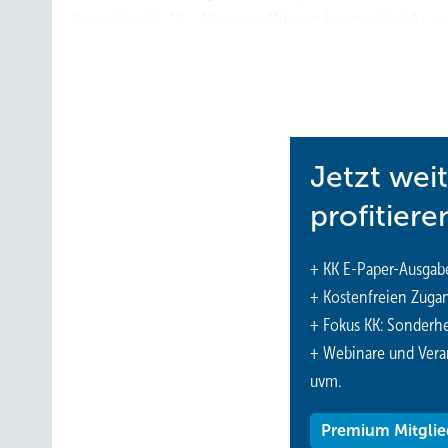
Baugrößen 8 - 10 - 12 geben. Mit dem Energielabel A++
bis zu 70 Grad ist die Wärmepumpe geeignet für den Ein
in ein- als auch in dreiphasigen Geräten erhältlich sei
www.daikin.de
Jetzt wei
profitiere
+ KK E-Paper-Ausgab
+ Kostenfreien Zuga
+ Fokus KK: Sonderhe
+ Webinare und Vera
uvm.
Premium Mitglie