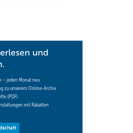
+ und Wassertemperaturen von
satz in Bestandsgebäuden oder großen Neubauten. Diese Serie wird 
n und das Kältemittel R290 verwenden, das einen GWP-Wert von 3 hat.
terlesen und
n.
e – jeden Monat neu
ng zu unserem Online-Archiv
fte (PDF)
nstaltungen mit Rabatten
dschaft