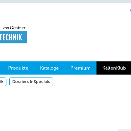
Produkte
Kataloge
Premium
KältenKlub
ik
Dossiers & Specials