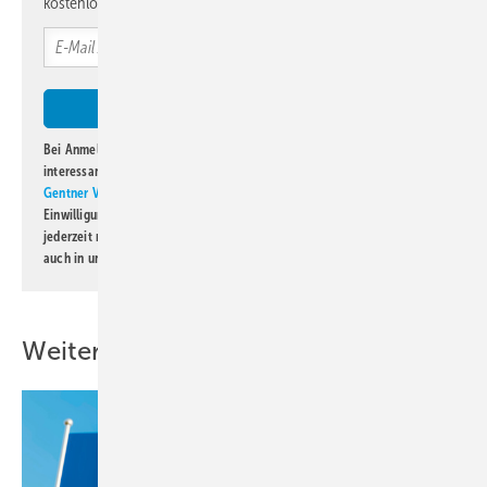
kostenlos direkt ins Postfach.
Bei Anmeldung zu diesem Newsletter bin ich damit einverstanden, über
interessante Verlags- und Online-Angebote
der Marken der Alfons W.
Gentner Verlag GmbH & Co. KG
informiert zu werden. Diese
Einwilligung kann ich jederzeit widerrufen und eine Abmeldung ist
jederzeit möglich. Informationen zum Umgang mit Daten finden Sie
auch in unserer
Datenschutzerklärung
.
Weitere Inhalte