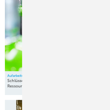
Aufarbeitung von Kältemitteln
Schlüssel zur Versorgungssicherheit &
Ressourcenschonung