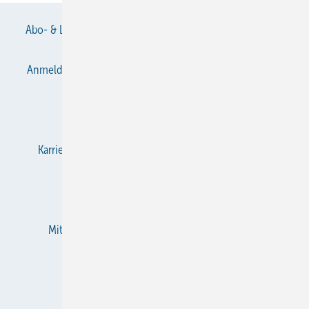
Abo- & Leserservice
AGB
Alle Inhalte chronologisch
Anmelden
Anmeldung & Registrierung
Datenschutz
E-Paper
Gentner Verlag
Impressum
Karriere bei Gentner
KältenKlub
KK abonnieren
Team
Mediaservice
Mitgliedschaften und Engagement
Newsletter
RSS-Feed
Privacy Manager