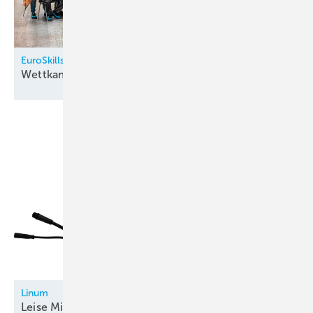
EuroSkills 2025
Wettkampf der
Berufe
Linum
Leise
Minikondensatpumpe