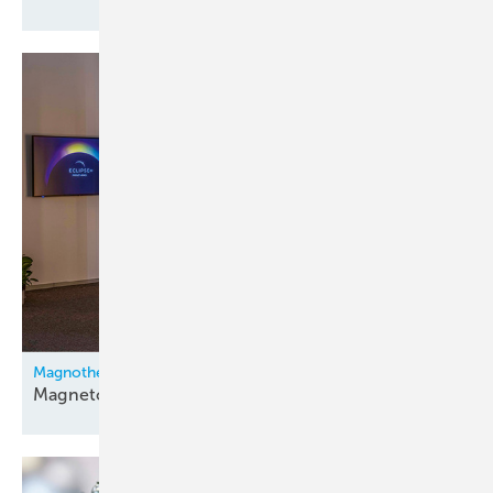
Magnotherm
Magnetokalorik im
Gewerbebereich