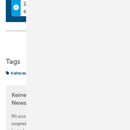
Teilen
Link kopieren
Tags
Kaltwassersätze
Topthema
Wärmepumpen
Keine Zeit? Kein Problem mit dem KK
Newsletter!
Mit unserem Newsletter erhalten Sie regelmäßig von uns
ausgewählte Informationen und Neuigkeiten, gebündelt und