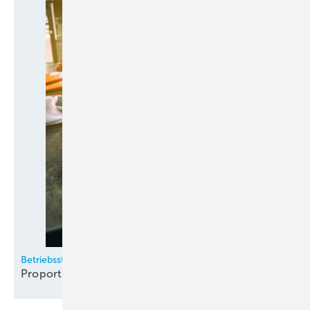
Betriebsstrategien für Kaltwassersätze (Teil 2)
Proportionalregelung macht das
Rennen