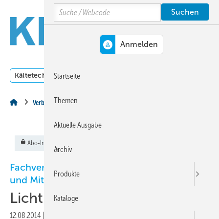
Springe
Springe
Springe
Search
auf
auf
auf
Hauptinhalt
Hauptmenü
SiteSearch
MENÜ
Kältetechnik
Klimatechnik
Lüftungstechnik
Dossi
Startseite
Themen
Verband
Aktuelle Ausgabe
Abo-Inhalt
Archiv
Fachverband Gebäude-Klima: KLIMA-TAG
Produkte
und Mitgliederversammlung
Licht ins Zertifikate-Dickicht“
Kataloge
12.08.2014
|
Veröffentlicht in
Ausgabe 08-2014