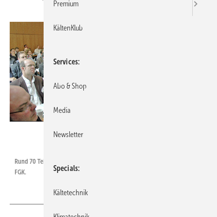
Premium
KältenKlub
Services
Abo & Shop
Media
Bilder: FGK
Newsletter
Rund 70 Teilnehmer kamen am 26. Juni 2014 zum achten Klima-Tag des
Specials
FGK.
Kältetechnik
Klimatechnik