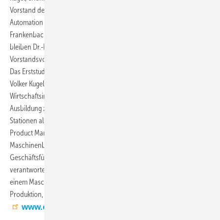
Vorstand der Trapo AG. Bei Eckelmann leitet er die Ressorts
Automation Projects und Automation Service, die bisher Peter
Frankenbach verantwortete. Die weiteren Mitglieder des Vorstands
bleiben Dr.-Ing. Marco Münchhof und Philipp Eckelmann als
Vorstandsvorsitzender.
Das Erststudium zum Diplom-Ingenieur Maschinenbau ergänzte
Volker Kugel (53) um ein zweites Studium zum Diplom-
Wirtschaftsingenieur. Vorangestellt hatte er eine praktische
Ausbildung zum Maschinenschlosser. Es folgten internationale
Stationen als Projekt- und Verkaufsingenieur, Area Sales Manager,
Product Manager und Vertriebs- und Marketingleiter im Vertrieb von
Maschinenbauunternehmen. Von 2012 bis 2015 war er als
Geschäftsführer der Maschinenfabrik Möllers GmbH tätig. Zuletzt
verantwortete er als alleiniger Vorstand die Geschäfte der Trapo AG,
einem Maschinenbauspezialisten für industrielle Automatisierung in
Produktion, Lager und Intralogistik. (RM)
www.eckelmann.de