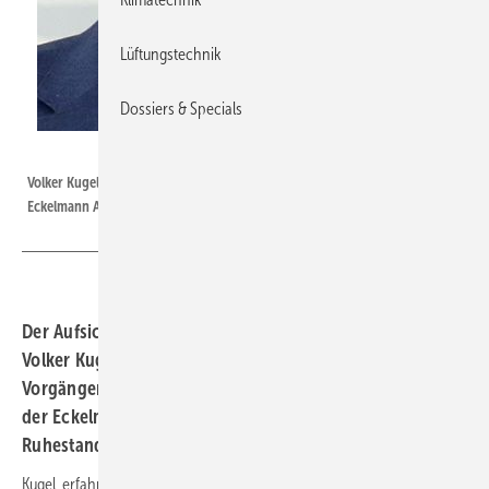
Lüftungstechnik
Dossiers & Specials
Eckelmann AG / Kugel
Volker Kugel tritt die Nachfolge von Peter Frankenbach als Vorstand der
Eckelmann AG an.
Der Aufsichtsrat der Eckelmann AG hat zum 1. April 2022
Volker Kugel zum neuen Vorstand bestellt. Sein
Vorgänger Peter Frankenbach wird nach 35 Jahren bei
der Eckelmann AG am 30. Juni 2022 altersbedingt in den
Ruhestand wechseln.
Kugel, erfahrene Manager im Maschinen- und Anlagenbau, war zuletzt