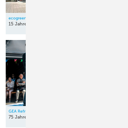
ecogreen
15 Jahre
Fördermittel-Beratung
GEA Refrigeration Germany
75 Jahre kreativer
Elan