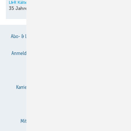
L&R Kältetechnik
35 Jahre Innovationen aus dem
Sauerland
Abo- & Leserservice
AGB
Alle Inhalte chronologisch
Anmelden
Anmeldung & Registrierung
Datenschutz
E-Paper
Gentner Verlag
Impressum
Karriere bei Gentner
KältenKlub
KK abonnieren
Team
Mediaservice
Mitgliedschaften und Engagement
Newsletter