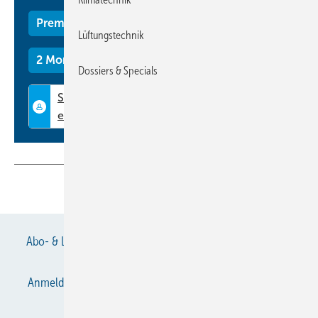
Premium Mitgliedschaft
Lüftungstechnik
2 Monate kostenlos testen
Dossiers & Specials
Teilen
Link kopieren
Abo- & Leserservice
AGB
Alle Inhalte chronologisch
Anmelden
Anmeldung & Registrierung
Datenschutz