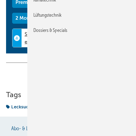
Premium Mitgliedschaft
Lüftungstechnik
2 Monate kostenlos testen
Dossiers & Specials
Teilen
Link kopieren
Tags
Lecksuche
Vormarsch
Abo- & Leserservice
AGB
Alle Inhalte chronologisch