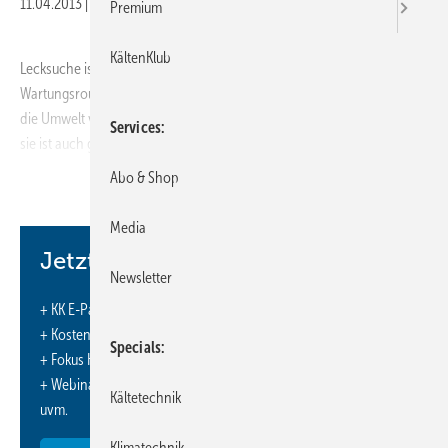
11.04.2013
|
Veröffentlicht in
Ausgabe 04-2013
Premium
KältenKlub
Lecksuche ist ein kniffliger, aber unerlässlicher Teil der
Wartungsroutine eines jeden Technikers. Sie ist nicht nur wichtig, um
die Umwelt vor potenziell gefährlichen Chemikalien zu beschützen,
Services
sie ist auch gesetzlich vorgeschrieben, definiert in der F-Gase-
Verordnung. Zur Wahl stehen drei Methoden: elektronische
Abo & Shop
Lecksuchgeräte, UV-Farb­stoffe und Lecksuchflüssigkeiten.
Media
Jetzt weiterlesen und profitieren.
Newsletter
+ KK E-Paper-Ausgabe – jeden Monat neu
+ Kostenfreien Zugang zu unserem Online-Archiv
Specials
+ Fokus KK: Sonderhefte (PDF)
+ Webinare und Veranstaltungen mit Rabatten
Kältetechnik
uvm.
Klimatechnik