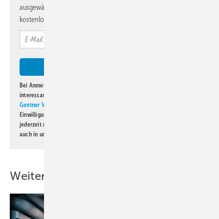
ausgewählte Informationen und Neuigkeiten, gebündelt und
kostenlos direkt ins Postfach.
Bei Anmeldung zu diesem Newsletter bin ich damit einverstanden, über
interessante Verlags- und Online-Angebote
der Marken der Alfons W.
Gentner Verlag GmbH & Co. KG
informiert zu werden. Diese
Einwilligung kann ich jederzeit widerrufen und eine Abmeldung ist
jederzeit möglich. Informationen zum Umgang mit Daten finden Sie
auch in unserer
Datenschutzerklärung
.
Weitere Inhalte