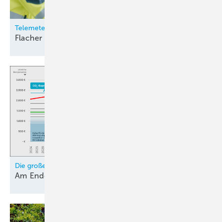
Telemeter Electronic
Flacher Gerätelüfter für die
Industrie
Die große Frage: Abwarten, Gas oder Wärmepumpe?
Am Ende klare
Entscheidung