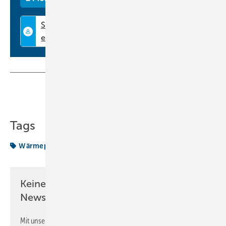
enthält keine beweglichen Teile.
www.allengra.eu
Teilen
Link kopieren
Tags
Wärmepumpentechnik
Keine Zeit? Kein Problem mit dem KK
Newsletter!
Mit unserem Newsletter erhalten Sie regelmäßig von uns