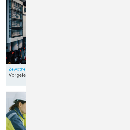
Zewotherm
Vorgefertigtes System für
Wohnquartiere