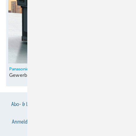
Panasonic
Gewerbliche Wärmepumpe mit R
290
Abo- & Leserservice
AGB
Alle Inhalte chronologisch
Anmelden
Anmeldung & Registrierung
Datenschutz