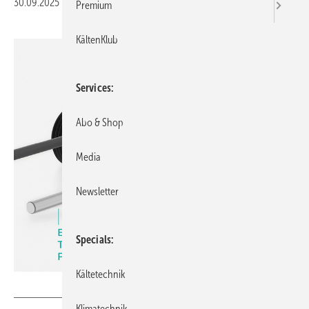
30.09.2025
|
Veröffentlicht in
Ausgabe 10-2025
Premium
KältenKlub
Services
Abo & Shop
Media
Newsletter
Specials
Kältetechnik
Bild: Allengra
Klimatechnik