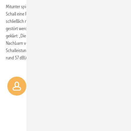
Mitunter spielt für Modernisierer beim Thema Wärmepumpe auch der
Schall eine Rolle. Vor allem in eng bebauten Wohngegenden soll
schließlich niemand durch Betriebsgeräusche der Außeneinheit
gestört werden. Das war bei der Buderus-Wärmepumpe schnell
geklärt: „Die Außeneinheit arbeitet so leise, dass die Mieter und auch
Nachbarn vom Betrieb nichts mitbekommen“, erklärt Martin Fritz. Die
Schalleistung beträgt nachts maximal rund 46 dB(A) und tagsüber nur
rund 57 dB(A).
Es kam nur eine Wärmepumpe
infrage. Denn für einen
Pellets-Lagerraum gab es keinen
Platz.