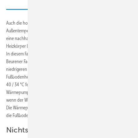
Auch die hohe Vorlauftemperatur von bis zu 75 °C (65 °C bei einer
Außentemperatur von - 10 °C) bringt die Wärmepumpe ins Spiel, wenn
eine nachhaltige Heizungslösung im Bestand gefragt ist: Bestehende
Heizkörper lassen sich dadurch weiternutzen.
In diesem Fall war das jedoch nicht ausschlaggebend, denn im
Beurener Fachwerkhaus arbeitet die Wärmepumpe mit deutlich
niedrigeren Temperaturen: „Im gesamten Haus ist eine neue
Fußbodenheizung installiert, die Auslegungstemperatur haben wir auf
40 / 34 °C festgelegt. Also geeignete Werte für einen effizienten
Wärmepumpenbetrieb“, sagt Martin Fritz. „Und das emissionsfrei,
wenn der Wärmeerzeuger mit Ökostrom läuft.“ Praktisch im Sommer:
Die Wärmepumpe arbeitet dann reversibel und kann die Räume über
die Fußbodenheizung mit Kälte versorgen.
Nichts zu hören