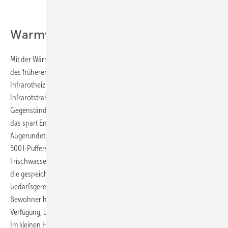
Warmwasser hygienisch aufbereitet
Mit der Wärmepumpe allein war es nicht getan: Im Eingangsbereich
des früheren Bauernhauses wurde ergänzend ein
Infrarotheizkörper Logatrend IFR 176 MD von Buderus installiert. Die
Infrarotstrahlen erwärmen schnell und bedarfsgerecht Körper und
Gegenstände, ohne dass der gesamte Flur aufgeheizt werden muss –
das spart Energie und senkt die Heizkosten.
Abgerundet wird das Heizsystem außerdem durch einen separaten
500 l-Pufferspeicher von Buderus inklusive
Frischwasserstation Logalux FS 20 / 2. Die Frischwasserstation nutzt
die gespeicherte Heizenergie und stellt über einen Wärmeübertrager
bedarfsgerecht Warmwasser im Durchlaufprinzip bereit. Die künftigen
Bewohner haben so jederzeit hygienisch bereitetes Warmwasser zur
Verfügung, bis zu 27 l lassen sich pro Minute zapfen.
Im kleinen Heizraum war hier ebenfalls der geringe Platzbedarf des