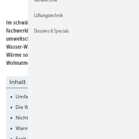
Lüftungstechnik
Im schwäbischen Beuren vereint ein modernisiertes
Fachwerkhaus historische Bauweise und
Dossiers & Specials
umweltschonende Wärmepumpentechnik. Eine Luft-
Wasser-Wärmepumpe von Buderus erzeugt effizient
Wärme sowie Warmwasser und schafft eine behagliche
Wohnatmosphäre.
Inhalt
Umfassend saniert
Die Wärmepumpe war gesetzt
Nichts zu hören
Warmwasser hygienisch aufbereitet
Fazit