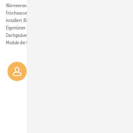
Wärmeerzeugers von Vorteil: Per Speichermontage-Set wurde die
Frischwasserstation direkt am Pufferspeicher
installiert. Bislang nicht umgesetzt, aber angedacht haben die beiden
Eigentümer eine Photovoltaikanlage. Hier prüfen sie aufgrund der
Dachgauben noch mögliche Installationsorte und inwiefern PV-
Module die Optik des Gebäudes beeinflussen könnten.
„Die Auslegungstemperatur
der Fußbodenheizung von
40 / 34 °C war für einen
Wärmepumpenbetrieb geeignet.“