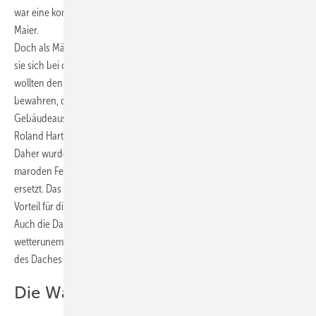
war eine komplette Kernsanierung erforderlich“, berichtet Ralph
Maier.
Doch als Männer vom Fach wussten die beiden Handwerker, worauf
sie sich bei diesem Hobbyprojekt einlassen. Das Ziel war klar: „Wir
wollten den ursprünglichen Charme mit Mauer- und Fachwerk
bewahren, dabei den Wohnstandard und die technische
Gebäudeausrüstung aber auf das heutige Niveau heben“, ergänzt
Roland Hartmann.
Daher wurde das Dach von innen isoliert und die vorhandenen
maroden Fenster wurden durch zweifachverglaste Holzfenster
ersetzt. Das Mauerwerk war bereits zweischalig konstruiert – ein
Vorteil für die Modernisierung, um die Heizwärme im Haus zu halten.
Auch die Dachgauben wurden aufgehübscht und mit einer
wetterunempfindlichen Blechverkleidung versehen, die mit der Optik
des Daches harmoniert.
Die Wärmepumpe war gesetzt