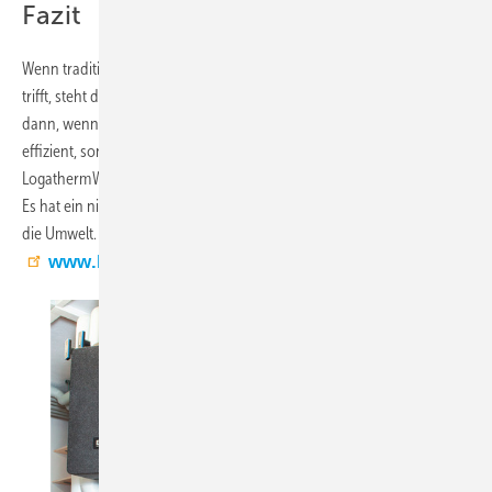
Fazit
Wenn traditionelle Bauweise auf moderne Wärmepumpentechnik
trifft, steht dem Wohlfühlen kaum noch etwas im Wege. Überhaupt
dann, wenn das mit einem COP von bis zu 4,85 (A 7 / W 35) nicht nur
effizient, sondern auch nachhaltig erfolgt: Denn die Wärmepumpe
Logatherm WLW186i AR nutzt das natürliche Kältemittel R 290 (Propan).
Es hat ein niedriges Treibhauspotenzial (GWP) von 3 und schont so
die Umwelt.
www.buderus.de