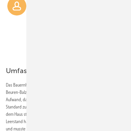
Auch eine Infrarotheizung, der
Pufferspeicher sowie die
Frischwasser­station kommen von
Buderus.
Umfassend saniert
Das Bauernhaus mit 125 m² Wohnfläche steht im Ortskern von
Beuren-Balzholz, inmitten eines historischen Gebäudeensembles. Der
Aufwand, das leerstehende Haus für eine Vermietung auf heutigen
Standard zu bringen, war nicht unerheblich: „Als wir zu Beginn vor
dem Haus standen, hatten wir eher eine Ruine vor uns. 30 Jahre
Leerstand haben ihre Spuren hinterlassen, das Gebäude stand schief
und musste zunächst mit einem Kran aufgerichtet werden. Und dann