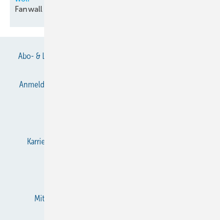
Fanwall für
Rechenzentren
Abo- & Leserservice
AGB
Alle Inhalte chronologisch
Anmelden
Anmeldung & Registrierung
Datenschutz
E-Paper
Gentner Verlag
Impressum
Karriere bei Gentner
KältenKlub
KK abonnieren
Team
Mediaservice
Mitgliedschaften und Engagement
Newsletter