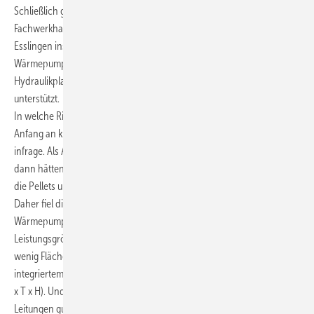
Schließlich ging es an die Konzeption des Heizsystems für das
Fachwerkhaus. Hier kam Martin Fritz von der Buderus Niederlassung
Esslingen ins Spiel – er hat bei der Größenbestimmung der
Wärmepumpe nach vorliegender Heizlastberechnung, mit
Hydraulikplan und Vorschlägen für die Heiztechnikkomponenten
unterstützt.
In welche Richtung es in Sachen Heizung gehen sollte, war von
Anfang an klar, sagt Ralph Maier: „Es kam nur eine Wärmepumpe
infrage. Als Alternative wäre ein Pelletkessel denkbar gewesen. Aber
dann hätten wir deutlich mehr Platz benötigt, um den Lagerraum für
die Pellets unterzubringen.“
Daher fiel die Wahl auf eine Luft-Wasser-
Wärmepumpe Logatherm WLW 186 i-7 AR TP 70 von Buderus mit einer
Leistungsgröße von 7 kW. Diese kommt im kleinen Heizungskeller mit
wenig Fläche aus, denn die bodenstehende Inneneinheit mit
integriertem 70 l-Pufferspeicher ist kompakt (600 x 600 x 1180 mm; B
x T x H). Und mit ihrer Aufstellhöhe von nur 1,2 m hat sie inklusive
Leitungen gut unter die schräge Decke des Heizungskellers gepasst.