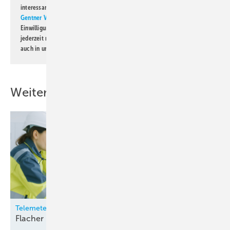
interessante Verlags- und Online-Angebote
der Marken der Alfons W.
Gentner Verlag GmbH & Co. KG
informiert zu werden. Diese
Einwilligung kann ich jederzeit widerrufen und eine Abmeldung ist
jederzeit möglich. Informationen zum Umgang mit Daten finden Sie
auch in unserer
Datenschutzerklärung
.
Weitere Inhalte
Telemeter Electronic
Flacher Gerätelüfter für die
Industrie