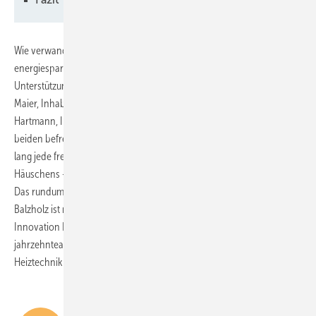
Wie verwandelt man ein denkmalgeschütztes Fachwerkhaus in ein
energiesparendes Kleinod? Am besten gemeinsam und mit tatkräftiger
Unterstützung aus dem Bekanntenkreis – das dachten sich Ralph
Maier, Inhaber der Maier Heizung & Sanitär GmbH, und Roland
Hartmann, Inhaber des SHK-Fachbetriebs Hartmann GmbH. Die
beiden befreundeten Heizungs- und Sanitärmeister haben vier Jahre
lang jede freie Minute in die Kernsanierung eines historischen
Häuschens – Baujahr zwischen 1850 und 1920 – gesteckt.
Das rundum modernisierte Gebäude im schwäbischen Beuren-
Balzholz ist nun ein gelungenes Beispiel dafür, wie Tradition und
Innovation Hand in Hand gehen können. Und es zeigt, dass selbst
jahrzehntealte Häuser optisch und technisch mit moderner
Heiztechnik harmonieren.