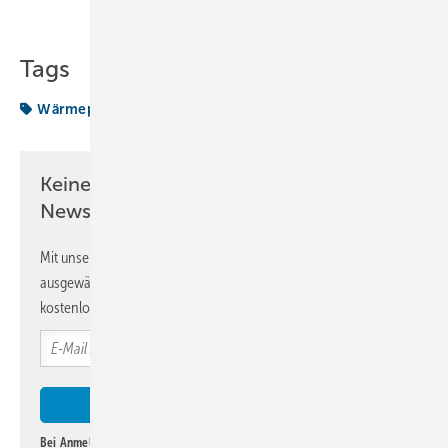
Teilen
Link kopieren
Tags
Wärmepumpe
Wärmepumpentechnik
Keine Zeit? Kein Problem mit dem KK
Newsletter!
Mit unserem Newsletter erhalten Sie regelmäßig von uns
ausgewählte Informationen und Neuigkeiten, gebündelt und
kostenlos direkt ins Postfach.
Bei Anmeldung zu diesem Newsletter bin ich damit einverstanden, über