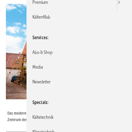
Premium
KältenKlub
Services
Abo & Shop
Media
Newsletter
Specials
Bild: Buderus
Das modernisierte Fachwerkhaus ist ein Hingucker im historischen
Kältetechnik
Zentrum des Beurener Ortsteils Balzholz.
Klimatechnik